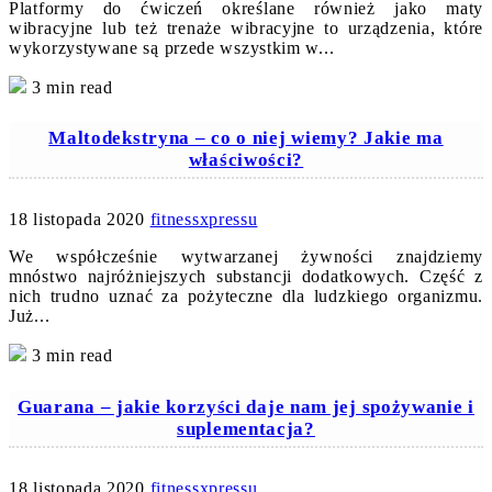
Platformy do ćwiczeń określane również jako maty
wibracyjne lub też trenaże wibracyjne to urządzenia, które
wykorzystywane są przede wszystkim w...
3 min read
Maltodekstryna – co o niej wiemy? Jakie ma
właściwości?
18 listopada 2020
fitnessxpressu
We współcześnie wytwarzanej żywności znajdziemy
mnóstwo najróżniejszych substancji dodatkowych. Część z
nich trudno uznać za pożyteczne dla ludzkiego organizmu.
Już...
3 min read
Guarana – jakie korzyści daje nam jej spożywanie i
suplementacja?
18 listopada 2020
fitnessxpressu