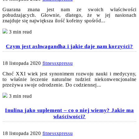
Guarana znana jest nam ze swoich właściwości
pobudzających. Głownie, dlatego, że w jej nasionach
znajduje się największa ilość kofeiny spośród...
3 min read
Czym jest ashwagandha i jakie daje nam korzyści?
18 listopada 2020
fitnessxpressu
Choć XXI wiek jest synonimem rozwoju nauki i medycyny,
to właśnie leczenie naturalne tudzież niekonwencjonalne
przeżywa swoje odrodzenie. Do codziennej...
3 min read
Inulina jako suplement – co o niej wiemy? Jakie ma
właściwości?
18 listopada 2020
fitnessxpressu