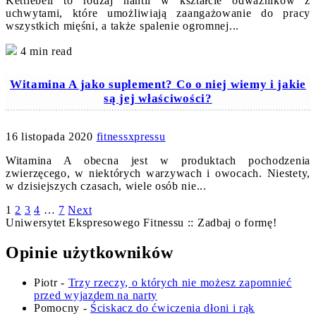
Kettlebell to rodzaj hantli w kształcie odważników z
uchwytami, które umożliwiają zaangażowanie do pracy
wszystkich mięśni, a także spalenie ogromnej...
4 min read
Witamina A jako suplement? Co o niej wiemy i jakie
są jej właściwości?
16 listopada 2020
fitnessxpressu
Witamina A obecna jest w produktach pochodzenia
zwierzęcego, w niektórych warzywach i owocach. Niestety,
w dzisiejszych czasach, wiele osób nie...
Stronicowanie
1
2
3
4
…
7
Next
Uniwersytet Ekspresowego Fitnessu :: Zadbaj o formę!
wpisów
Opinie użytkowników
Piotr
-
Trzy rzeczy, o których nie możesz zapomnieć
przed wyjazdem na narty
Pomocny
-
Ściskacz do ćwiczenia dłoni i rąk