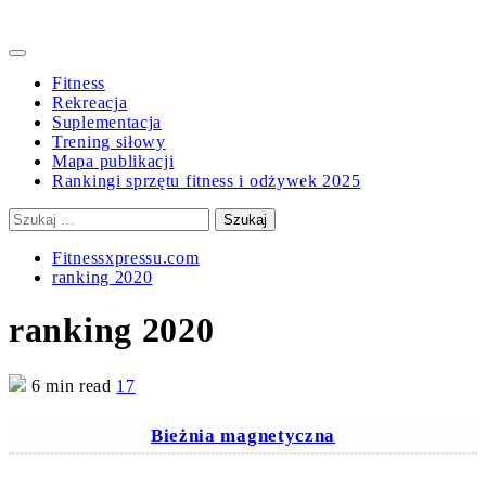
Primary
Menu
Fitness
Rekreacja
Suplementacja
Trening siłowy
Mapa publikacji
Rankingi sprzętu fitness i odżywek 2025
Szukaj:
Fitnessxpressu.com
ranking 2020
ranking 2020
6 min read
17
Bieżnia magnetyczna