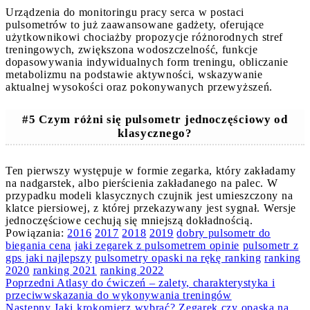
Urządzenia do monitoringu pracy serca w postaci
pulsometrów to już zaawansowane gadżety, oferujące
użytkownikowi chociażby propozycje różnorodnych stref
treningowych, zwiększona wodoszczelność, funkcje
dopasowywania indywidualnych form treningu, obliczanie
metabolizmu na podstawie aktywności, wskazywanie
aktualnej wysokości oraz pokonywanych przewyższeń.
#5 Czym różni się pulsometr jednoczęściowy od
klasycznego?
Ten pierwszy występuje w formie zegarka, który zakładamy
na nadgarstek, albo pierścienia zakładanego na palec. W
przypadku modeli klasycznych czujnik jest umieszczony na
klatce piersiowej, z której przekazywany jest sygnał. Wersje
jednoczęściowe cechują się mniejszą dokładnością.
Powiązania:
2016
2017
2018
2019
dobry pulsometr do
biegania cena
jaki zegarek z pulsometrem opinie
pulsometr z
gps jaki najlepszy
pulsometry opaski na rękę ranking
ranking
2020
ranking 2021
ranking 2022
Continue
Poprzedni
Atlasy do ćwiczeń – zalety, charakterystyka i
przeciwwskazania do wykonywania treningów
Reading
Następny
Jaki krokomierz wybrać? Zegarek czy opaska na