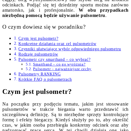
odcinkach. Podjąć się tej dziedziny sportu można zarówno
amatorsko, jak i profesjonalnie.
W obu przypadkach
niezbędną pomocą będzie używanie pulsometru
.
O czym dowiesz się w poradniku?
Czym jest pulsometr?
Konkretne działania oraz cel pulsometrów
Czynniki ułatwiające wybór odpowiedniego pulsometru
Rodzaje pulsometrów
Pulsometr czy smartband – co wybrać?
Smartband – co go wyróżnia?
Pulsometr – najważniejsze cechy
Pulsometry RANKING
Krótkie FAQ o pulsometrach
Czym jest pulsometr?
Na początku przy podjęciu tematu, jakim jest stosowanie
pulsometrów w trakcie biegania warto przedstawić ich
szczegółową definicję. Są to niezbędne sprzęty kontrolujące
formę i efekty biegaczy. Kiedyś służyły po to, aby określić
czas, w jakim osoba przebiegła konkretny odcinek oraz aby
nadzorować pracę serca. W tej chwili działają one jako