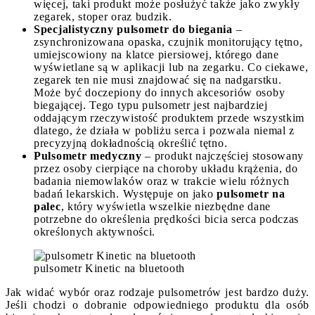
więcej, taki produkt może posłużyć także jako zwykły
zegarek, stoper oraz budzik.
Specjalistyczny pulsometr do biegania
–
zsynchronizowana opaska, czujnik monitorujący tętno,
umiejscowiony na klatce piersiowej, którego dane
wyświetlane są w aplikacji lub na zegarku. Co ciekawe,
zegarek ten nie musi znajdować się na nadgarstku.
Może być doczepiony do innych akcesoriów osoby
biegającej. Tego typu pulsometr jest najbardziej
oddającym rzeczywistość produktem przede wszystkim
dlatego, że działa w pobliżu serca i pozwala niemal z
precyzyjną dokładnością określić tętno.
Pulsometr medyczny
– produkt najczęściej stosowany
przez osoby cierpiące na choroby układu krążenia, do
badania niemowlaków oraz w trakcie wielu różnych
badań lekarskich. Występuje on jako
pulsometr na
palec
, który wyświetla wszelkie niezbędne dane
potrzebne do określenia prędkości bicia serca podczas
określonych aktywności.
pulsometr Kinetic na bluetooth
Jak widać wybór oraz rodzaje pulsometrów jest bardzo duży.
Jeśli chodzi o dobranie odpowiedniego produktu dla osób