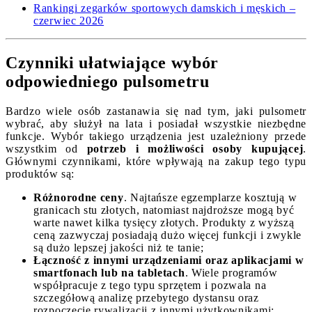
Rankingi zegarków sportowych damskich i męskich –
czerwiec 2026
Czynniki ułatwiające wybór
odpowiedniego pulsometru
Bardzo wiele osób zastanawia się nad tym, jaki pulsometr
wybrać, aby służył na lata i posiadał wszystkie niezbędne
funkcje. Wybór takiego urządzenia jest uzależniony przede
wszystkim od
potrzeb i możliwości osoby kupującej
.
Głównymi czynnikami, które wpływają na zakup tego typu
produktów są:
Różnorodne ceny
. Najtańsze egzemplarze kosztują w
granicach stu złotych, natomiast najdroższe mogą być
warte nawet kilka tysięcy złotych. Produkty z wyższą
ceną zazwyczaj posiadają dużo więcej funkcji i zwykle
są dużo lepszej jakości niż te tanie;
Łączność z innymi urządzeniami oraz aplikacjami w
smartfonach lub na tabletach
. Wiele programów
współpracuje z tego typu sprzętem i pozwala na
szczegółową analizę przebytego dystansu oraz
rozpoczęcie rywalizacji z innymi użytkownikami;