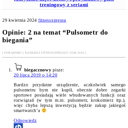
treningowy z seriami
29 kwietnia 2024
fitnessxpressu
Opinie: 2 na temat “
Pulsometr do
biegania
”
[ PORADNIKI I RANKINGI FITNESSXPRESSU.COM 2024 ]
biegacznowy
pisze:
20 lipca 2019 o 14:20
Bardzo przydatne urządzenie, aczkolwiek samego
pulsometru bym nie kupił, obecnie dobre zegarki
sportowe posiadają wiele wbudowanych funkcji oraz
rozwiązań (w tym m.in. pulsometr, krokomierz itp.),
więc chyba lepszą inwestycją będzie zakup jakiegoś
smartwatch’a
Odpowiedz