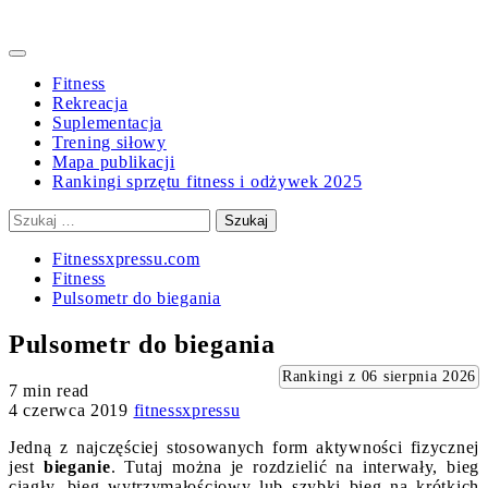
Primary
Menu
Fitness
Rekreacja
Suplementacja
Trening siłowy
Mapa publikacji
Rankingi sprzętu fitness i odżywek 2025
Szukaj:
Fitnessxpressu.com
Fitness
Pulsometr do biegania
Pulsometr do biegania
Rankingi z 06 sierpnia 2026
7 min read
4 czerwca 2019
fitnessxpressu
Jedną z najczęściej stosowanych form aktywności fizycznej
jest
bieganie
. Tutaj można je rozdzielić na interwały, bieg
ciągły, bieg wytrzymałościowy lub szybki bieg na krótkich