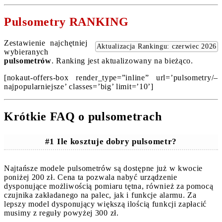
Pulsometry RANKING
Zestawienie najchętniej
Aktualizacja Rankingu: czerwiec 2026
wybieranych
pulsometrów
. Ranking jest aktualizowany na bieżąco.
[nokaut-offers-box render_type=”inline” url=’pulsometry/–
najpopularniejsze’ classes=’big’ limit=’10’]
Krótkie FAQ o pulsometrach
#1 Ile kosztuje dobry pulsometr?
Najtańsze modele pulsometrów są dostępne już w kwocie
poniżej 200 zł. Cena ta pozwala nabyć urządzenie
dysponujące możliwością pomiaru tętna, również za pomocą
czujnika zakładanego na palec, jak i funkcje alarmu. Za
lepszy model dysponujący większą ilością funkcji zapłacić
musimy z reguły powyżej 300 zł.