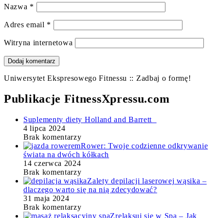
Nazwa
*
Adres email
*
Witryna internetowa
Uniwersytet Ekspresowego Fitnessu :: Zadbaj o formę!
Publikacje FitnessXpressu.com
Suplementy diety Holland and Barrett
4 lipca 2024
Brak komentarzy
Rower: Twoje codzienne odkrywanie
świata na dwóch kółkach
14 czerwca 2024
Brak komentarzy
Zalety depilacji laserowej wąsika –
dlaczego warto się na nią zdecydować?
31 maja 2024
Brak komentarzy
Zrelaksuj się w Spa – Jak