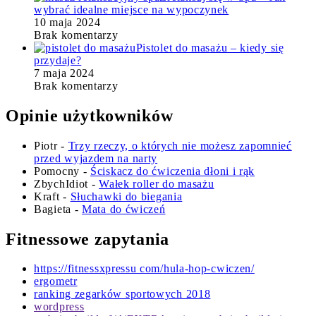
wybrać idealne miejsce na wypoczynek
10 maja 2024
Brak komentarzy
Pistolet do masażu – kiedy się
przydaje?
7 maja 2024
Brak komentarzy
Opinie użytkowników
Piotr
-
Trzy rzeczy, o których nie możesz zapomnieć
przed wyjazdem na narty
Pomocny
-
Ściskacz do ćwiczenia dłoni i rąk
ZbychIdiot
-
Wałek roller do masażu
Kraft
-
Słuchawki do biegania
Bagieta
-
Mata do ćwiczeń
Fitnessowe zapytania
https://fitnessxpressu com/hula-hop-cwiczen/
ergometr
ranking zegarków sportowych 2018
wordpress