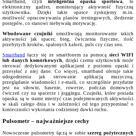
Smartband, czyli
inteligentna opaska sportowa
, to
elektroniczny gadżet, monitorujący aktywność fizyczną
użytkownika. Dzięki takie opasce zyskujemy m.in.
możliwość opracowywania planów treningowych, śledzenie
postępów, co stanowi niebywałą motywację.
Wbudowane czujniki
umożliwiają monitorowanie takich
aktywności jak spacer, bieg, ćwiczenia fizyczne, ilość
przebytych kroków, spalonych kalorii, puls czy czas snu.
Smartband
łączy się ze smartfonem za pomocą
sieci WIFI
lub danych komórkowych
, dzięki czemu użytkownik może
sterować dedykowanymi aplikacjami z poziomu opaski i
przesyłać z niej dane. Co więcej, smartband oferuje takie
udogodnienia jak sterowanie aplikacją muzyczną,
przeglądanie wiadomości i e-maili, co szczególnie przydatne
jest na siłowni, basenie, rowerze, podczas domowych
ćwiczeń czy na spacerze i joggingu. Czujniki, które posiada
opaska, są w stanie mierzyć czas podejmowanych aktywności
w skali całego dnia i w zależności od tego przypominać o
konieczności wykonania codziennej dawki ruchu.
Pulsometr – najważniejsze cechy
Nowoczesne pulsometry łączą w sobie
szereg pożytecznych