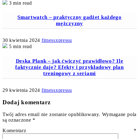
3 min read
Smartwatch – praktyczny gadżet każdego
mężczyzny
30 kwietnia 2024
fitnessxpressu
5 min read
Deska Plank – jak ćwiczyć prawidłowo? Ile
faktycznie daje? Efekty i przykładowy plan
treningowy z seriami
29 kwietnia 2024
fitnessxpressu
Dodaj komentarz
Twój adres email nie zostanie opublikowany.
Wymagane pola
są oznaczone
*
Komentarz
*