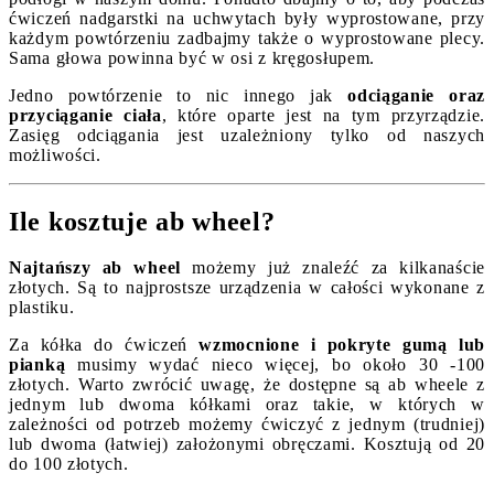
ćwiczeń nadgarstki na uchwytach były wyprostowane, przy
każdym powtórzeniu zadbajmy także o wyprostowane plecy.
Sama głowa powinna być w osi z kręgosłupem.
Jedno powtórzenie to nic innego jak
odciąganie oraz
przyciąganie ciała
, które oparte jest na tym przyrządzie.
Zasięg odciągania jest uzależniony tylko od naszych
możliwości.
Ile kosztuje ab wheel?
Najtańszy ab wheel
możemy już znaleźć za kilkanaście
złotych. Są to najprostsze urządzenia w całości wykonane z
plastiku.
Za kółka do ćwiczeń
wzmocnione i pokryte gumą lub
pianką
musimy wydać nieco więcej, bo około 30 -100
złotych. Warto zwrócić uwagę, że dostępne są ab wheele z
jednym lub dwoma kółkami oraz takie, w których w
zależności od potrzeb możemy ćwiczyć z jednym (trudniej)
lub dwoma (łatwiej) założonymi obręczami. Kosztują od 20
do 100 złotych.