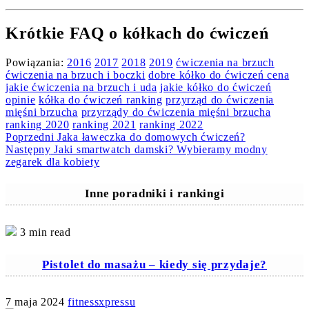
Krótkie FAQ o kółkach do ćwiczeń
Powiązania:
2016
2017
2018
2019
ćwiczenia na brzuch
ćwiczenia na brzuch i boczki
dobre kółko do ćwiczeń cena
jakie ćwiczenia na brzuch i uda
jakie kółko do ćwiczeń
opinie
kółka do ćwiczeń ranking
przyrząd do ćwiczenia
mięśni brzucha
przyrządy do ćwiczenia mięśni brzucha
ranking 2020
ranking 2021
ranking 2022
Continue
Poprzedni
Jaka ławeczka do domowych ćwiczeń?
Następny
Jaki smartwatch damski? Wybieramy modny
Reading
zegarek dla kobiety
Inne poradniki i rankingi
3 min read
Pistolet do masażu – kiedy się przydaje?
7 maja 2024
fitnessxpressu