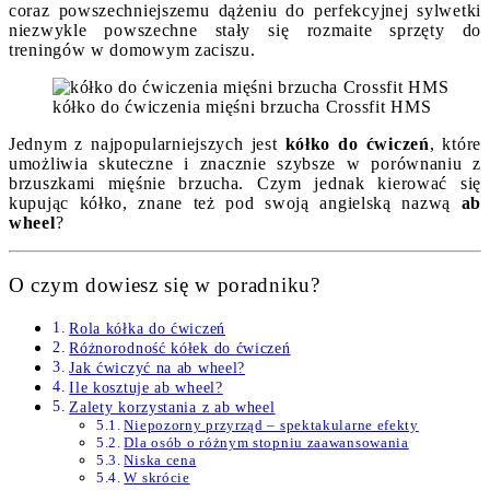
coraz powszechniejszemu dążeniu do perfekcyjnej sylwetki
niezwykle powszechne stały się rozmaite sprzęty do
treningów w domowym zaciszu.
kółko do ćwiczenia mięśni brzucha Crossfit HMS
Jednym z najpopularniejszych jest
kółko do ćwiczeń
, które
umożliwia skuteczne i znacznie szybsze w porównaniu z
brzuszkami mięśnie brzucha. Czym jednak kierować się
kupując kółko, znane też pod swoją angielską nazwą
ab
wheel
?
O czym dowiesz się w poradniku?
Rola kółka do ćwiczeń
Różnorodność kółek do ćwiczeń
Jak ćwiczyć na ab wheel?
Ile kosztuje ab wheel?
Zalety korzystania z ab wheel
Niepozorny przyrząd – spektakularne efekty
Dla osób o różnym stopniu zaawansowania
Niska cena
W skrócie