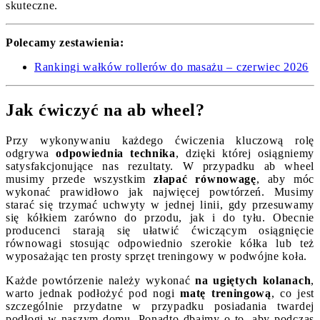
skuteczne.
Polecamy zestawienia:
Rankingi wałków rollerów do masażu – czerwiec 2026
Jak ćwiczyć na ab wheel?
Przy wykonywaniu każdego ćwiczenia kluczową rolę
odgrywa
odpowiednia technika
, dzięki której osiągniemy
satysfakcjonujące nas rezultaty. W przypadku ab wheel
musimy przede wszystkim
złapać równowagę
, aby móc
wykonać prawidłowo jak najwięcej powtórzeń. Musimy
starać się trzymać uchwyty w jednej linii, gdy przesuwamy
się kółkiem zarówno do przodu, jak i do tyłu. Obecnie
producenci starają się ułatwić ćwiczącym osiągnięcie
równowagi stosując odpowiednio szerokie kółka lub też
wyposażając ten prosty sprzęt treningowy w podwójne koła.
Każde powtórzenie należy wykonać
na ugiętych kolanach
,
warto jednak podłożyć pod nogi
matę treningową
, co jest
szczególnie przydatne w przypadku posiadania twardej
podłogi w naszym domu. Ponadto dbajmy o to, aby podczas