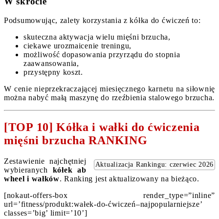
W skrócie
Podsumowując, zalety korzystania z kółka do ćwiczeń to:
skuteczna aktywacja wielu mięśni brzucha,
ciekawe urozmaicenie treningu,
możliwość dopasowania przyrządu do stopnia
zaawansowania,
przystępny koszt.
W cenie nieprzekraczającej miesięcznego karnetu na siłownię
można nabyć małą maszynę do rzeźbienia stalowego brzucha.
[TOP 10] Kółka i wałki do ćwiczenia
mięśni brzucha RANKING
Zestawienie najchętniej
Aktualizacja Rankingu: czerwiec 2026
wybieranych
kółek ab
wheel i wałków
. Ranking jest aktualizowany na bieżąco.
[nokaut-offers-box render_type=”inline”
url=’fitness/produkt:wałek-do-ćwiczeń–najpopularniejsze’
classes=’big’ limit=’10’]