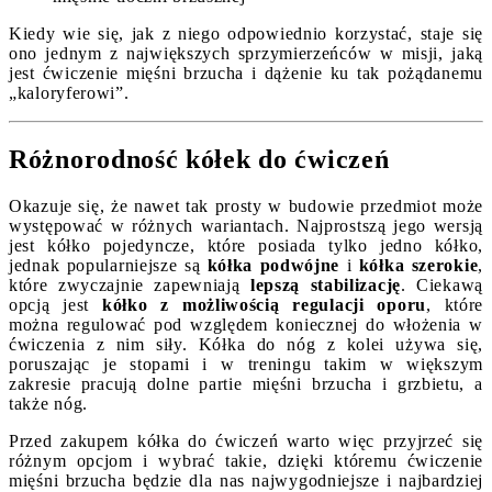
Kiedy wie się, jak z niego odpowiednio korzystać, staje się
ono jednym z największych sprzymierzeńców w misji, jaką
jest ćwiczenie mięśni brzucha i dążenie ku tak pożądanemu
„kaloryferowi”.
Różnorodność kółek do ćwiczeń
Okazuje się, że nawet tak prosty w budowie przedmiot może
występować w różnych wariantach. Najprostszą jego wersją
jest kółko pojedyncze, które posiada tylko jedno kółko,
jednak popularniejsze są
kółka podwójne
i
kółka szerokie
,
które zwyczajnie zapewniają
lepszą stabilizację
. Ciekawą
opcją jest
kółko z możliwością regulacji oporu
, które
można regulować pod względem koniecznej do włożenia w
ćwiczenia z nim siły. Kółka do nóg z kolei używa się,
poruszając je stopami i w treningu takim w większym
zakresie pracują dolne partie mięśni brzucha i grzbietu, a
także nóg.
Przed zakupem kółka do ćwiczeń warto więc przyjrzeć się
różnym opcjom i wybrać takie, dzięki któremu ćwiczenie
mięśni brzucha będzie dla nas najwygodniejsze i najbardziej