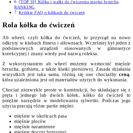
[TOP 10] Kółka i wałki do ćwiczenia mięśni brzucha
RANKING
Krótkie FAQ o kółkach do ćwiczeń
Rola kółka do ćwiczeń
Ab wheel, czyli kółka do ćwiczeń, to przyrząd na nowo
odkryty w klubach fitness i siłowniach. Wcześniej był jeden z
podstawowych urządzeń stosowanych w gimnastyce
korekcyjnej i znany wtedy pod nazwą roleksa.
Z wykorzystaniem ab wheel możemy wzmocnić mięśnie
brzucha, grzbietu, a także klatki piersiowej. Zasada działania
wszystkich jest taka sama, różnią się one chociażby
ceną
,
która uzależniona jest od materiałów użytych do wykonania.
Chociaż niezwykle proste w konstrukcji, bo składające się z
pręta i jednego lub dwóch kółek, kółko do ćwiczeń to
potężne narzędzie w modelowaniu sylwetki. Podczas jego
użycia pracują różne partie mięśni:
mięśnie w okolicach pasa
mięśnie pleców
mięśnie naramienne
mięśnie tłoczni brzusznej