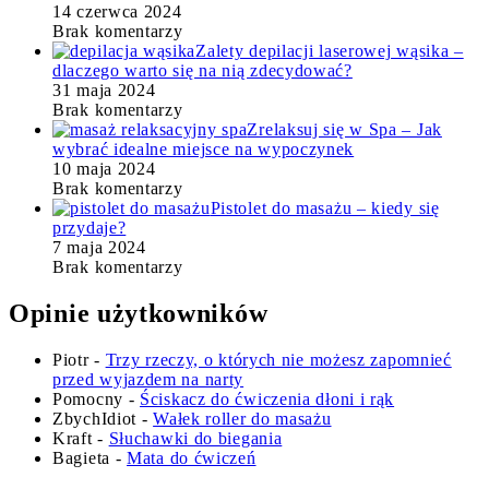
14 czerwca 2024
Brak komentarzy
Zalety depilacji laserowej wąsika –
dlaczego warto się na nią zdecydować?
31 maja 2024
Brak komentarzy
Zrelaksuj się w Spa – Jak
wybrać idealne miejsce na wypoczynek
10 maja 2024
Brak komentarzy
Pistolet do masażu – kiedy się
przydaje?
7 maja 2024
Brak komentarzy
Opinie użytkowników
Piotr
-
Trzy rzeczy, o których nie możesz zapomnieć
przed wyjazdem na narty
Pomocny
-
Ściskacz do ćwiczenia dłoni i rąk
ZbychIdiot
-
Wałek roller do masażu
Kraft
-
Słuchawki do biegania
Bagieta
-
Mata do ćwiczeń