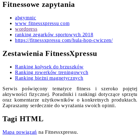
Fitnessowe zapytania
abgymnic
www fitnessxpressu com
wordpress
ranking zegarków sportowych 2018
https://fitnessxpressu com/hula-hop-cwiczen/
Zestawienia FitnessXpressu
Ranking kołysek do brzuszków
Ranking rowerków treningowych
Ranking bieżni magnetycznych
Serwis poświęcony tematyce fitness i szeroko pojętej
aktywności fizycznej. Poradniki i rankingi dotyczące sprzętu
oraz komentarze użytkowników o konkretnych produktach.
Zapraszamy serdecznie do wyrażania swoich opinii.
Tagi HTML
Mapa powiązań
na Fitnessxpressu.