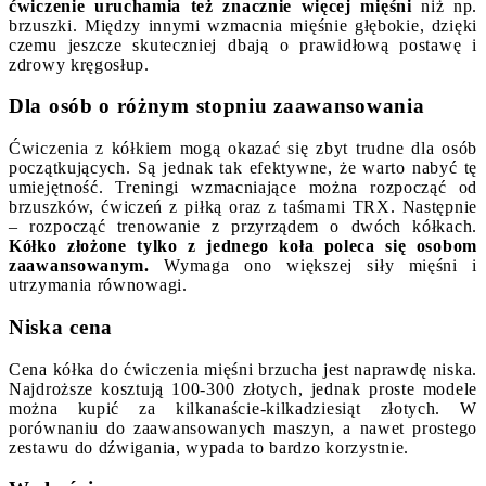
ćwiczenie uruchamia też znacznie więcej mięśni
niż np.
brzuszki. Między innymi wzmacnia mięśnie głębokie, dzięki
czemu jeszcze skuteczniej dbają o prawidłową postawę i
zdrowy kręgosłup.
Dla osób o różnym stopniu zaawansowania
Ćwiczenia z kółkiem mogą okazać się zbyt trudne dla osób
początkujących. Są jednak tak efektywne, że warto nabyć tę
umiejętność. Treningi wzmacniające można rozpocząć od
brzuszków, ćwiczeń z piłką oraz z taśmami TRX. Następnie
– rozpocząć trenowanie z przyrządem o dwóch kółkach.
Kółko złożone tylko z jednego koła poleca się osobom
zaawansowanym.
Wymaga ono większej siły mięśni i
utrzymania równowagi.
Niska cena
Cena kółka do ćwiczenia mięśni brzucha jest naprawdę niska.
Najdroższe kosztują 100-300 złotych, jednak proste modele
można kupić za kilkanaście-kilkadziesiąt złotych. W
porównaniu do zaawansowanych maszyn, a nawet prostego
zestawu do dźwigania, wypada to bardzo korzystnie.