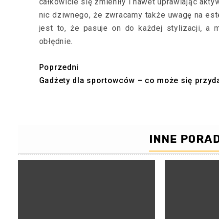
całkowicie się zmieniły i nawet uprawiając ak
nic dziwnego, że zwracamy także uwagę na este
jest to, że pasuje on do każdej stylizacji, 
obłędnie.
Poprzedni
Continue
Gadżety dla sportowców – co może się przyd
Reading
INNE PORAD