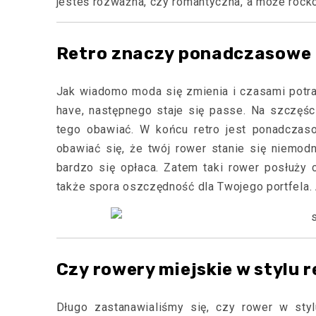
jesteś rozważna, czy romantyczna, a może roc
Retro znaczy ponadczasowe
Jak wiadomo moda się zmienia i czasami potraf
have, następnego staje się passe. Na szczęści
tego obawiać. W końcu retro jest ponadczas
obawiać się, że twój rower stanie się niemodn
bardzo się opłaca. Zatem taki rower posłuży 
także spora oszczędność dla Twojego portfela.
Czy rowery miejskie w stylu 
Długo zastanawialiśmy się, czy rower w styl