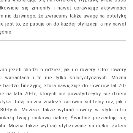
łkowicie się zmieniły i nawet uprawiając aktywności
m nic dziwnego, że zwracamy także uwagę na estetykę
e jest to, że pasuje on do każdej stylizacji, a my nawet
ędnie.
 jeżeli chodzi o odzież, jak i o rowery. Otóż rowery
 wariantach i to nie tylko kolorystycznych. Można
 bardzo finezyjną, która nawiązuje do rowerów lat 20-
 na lata 70-te, których nie powstydziłyby się dzieci
yka. Tutaj można znaleźć zarówno subtelny róż, jak i
t 80-tych. Możesz także wybrać rowery w stylu retro
pokażą twoją rockową naturę. Świetnie prezentują się
ota. Można także wybrać stylizowane siodełko. Zatem