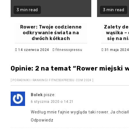
3 min read
3 min read
Rower: Twoje codzienne
Zalety de
odkrywanie świata na
wąsika –
dwóch kółkach
się na 
14 czerwca 2024
fitnessxpressu
31 maja 202
Opinie: 2 na temat “
Rower miejski w 
[ PORADNIKI I RANKINGI FITNESSXPRESSU.COM 2024 ]
Bolek
pisze:
6 stycznia 2020 o 14:21
Według mnie fajnie wygląda taki rower. Ja chciał
Odpowiedz