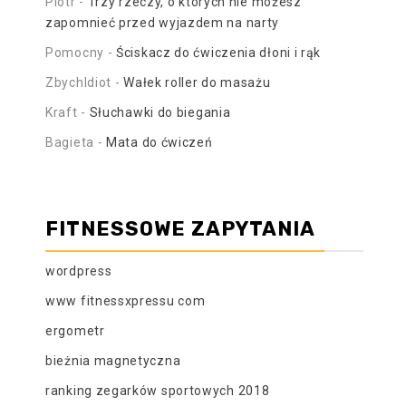
Piotr
-
Trzy rzeczy, o których nie możesz
zapomnieć przed wyjazdem na narty
Pomocny
-
Ściskacz do ćwiczenia dłoni i rąk
ZbychIdiot
-
Wałek roller do masażu
Kraft
-
Słuchawki do biegania
Bagieta
-
Mata do ćwiczeń
FITNESSOWE ZAPYTANIA
wordpress
www fitnessxpressu com
ergometr
bieżnia magnetyczna
ranking zegarków sportowych 2018