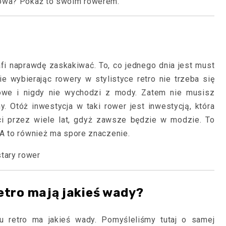
kowa? Pokaż to swoim rowerem.
i naprawdę zaskakiwać. To, co jednego dnia jest must
e wybierając rowery w stylistyce retro nie trzeba się
owe i nigdy nie wychodzi z mody. Zatem nie musisz
y. Otóż inwestycja w taki rower jest inwestycją, która
ci przez wiele lat, gdyż zawsze będzie w modzie. To
 A to również ma spore znaczenie.
retro mają jakieś wady?
u retro ma jakieś wady. Pomyśleliśmy tutaj o samej