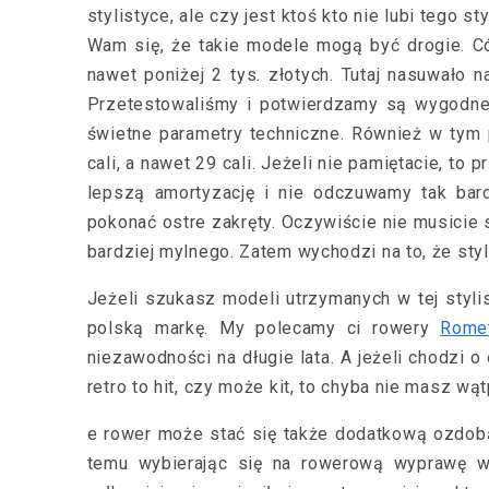
stylistyce, ale czy jest ktoś kto nie lubi tego
Wam się, że takie modele mogą być drogie. Có
nawet poniżej 2 tys. złotych. Tutaj nasuwało 
Przetestowaliśmy i potwierdzamy są wygodne
świetne parametry techniczne. Również w tym
cali, a nawet 29 cali. Jeżeli nie pamiętacie, t
lepszą amortyzację i nie odczuwamy tak bard
pokonać ostre zakręty. Oczywiście nie musicie 
bardziej mylnego. Zatem wychodzi na to, że styl
Jeżeli szukasz modeli utrzymanych w tej styli
polską markę. My polecamy ci rowery
Rome
niezawodności na długie lata. A jeżeli chodzi 
retro to hit, czy może kit, to chyba nie masz wąt
e rower może stać się także dodatkową ozdobą 
temu wybierając się na rowerową wyprawę wi