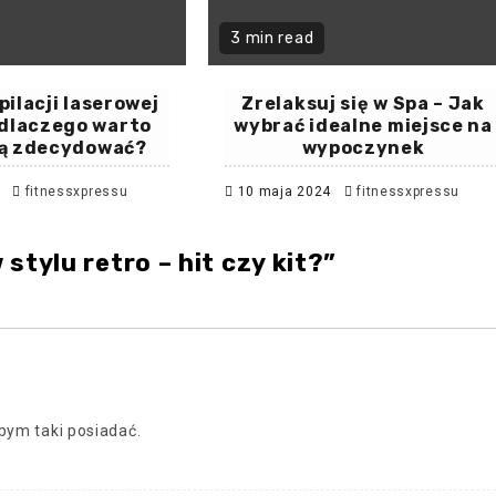
3 min read
pilacji laserowej
Zrelaksuj się w Spa – Jak
 dlaczego warto
wybrać idealne miejsce na
nią zdecydować?
wypoczynek
4
fitnessxpressu
10 maja 2024
fitnessxpressu
stylu retro – hit czy kit?
”
bym taki posiadać.