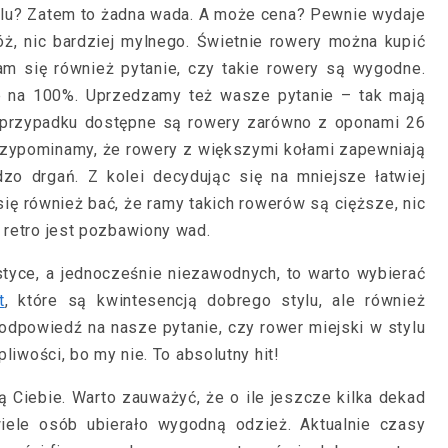
 stylu? Zatem to żadna wada. A może cena? Pewnie wydaje
ż, nic bardziej mylnego. Świetnie rowery można kupić
nam się również pytanie, czy takie rowery są wygodne.
 na 100%. Uprzedzamy też wasze pytanie – tak mają
 przypadku dostępne są rowery zarówno z oponami 26
o przypominamy, że rowery z większymi kołami zapewniają
zo drgań. Z kolei decydując się na mniejsze łatwiej
się również bać, że ramy takich rowerów są cięższe, nic
 retro jest pozbawiony wad.
styce, a jednocześnie niezawodnych, to warto wybierać
t
, które są kwintesencją dobrego stylu, ale również
o odpowiedź na nasze pytanie, czy rower miejski w stylu
pliwości, bo my nie. To absolutny hit!
Ciebie. Warto zauważyć, że o ile jeszcze kilka dekad
ele osób ubierało wygodną odzież. Aktualnie czasy