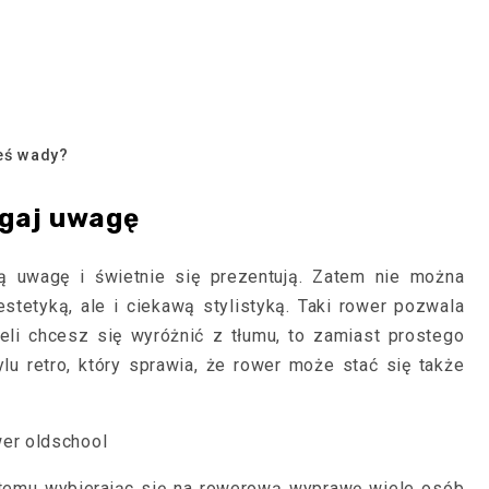
ieś wady?
ągaj uwagę
ją uwagę i świetnie się prezentują. Zatem nie można
estetyką, ale i ciekawą stylistyką. Taki rower pozwala
żeli chcesz się wyróżnić z tłumu, to zamiast prostego
u retro, który sprawia, że rower może stać się także
 temu wybierając się na rowerową wyprawę wiele osób