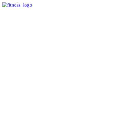
Skip
to
content