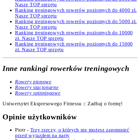
Nasze TOP sprzętu
Ranking treningowych rowerów poziomych do 4000 zł.
Nasze TOP sprzętu
Ranking treningowych rowerów poziomych do 5000 zł.
Nasze TOP sprzętu
Ranking treningowych rowerów poziomych do 10000
zł. Nasze TOP sprzętu
Ranking treningowych rowerów poziomych do 15000
zł. Nasze TOP sprzętu
Inne rankingi rowerków treningowych
Rowery pionowe
Rowery stacjonarne
Rowery spinningowe
Uniwersytet Ekspresowego Fitnessu :: Zadbaj o formę!
Opinie użytkowników
Piotr
-
Trzy rzeczy, o których nie możesz zapomnieć
przed wyjazdem na narty