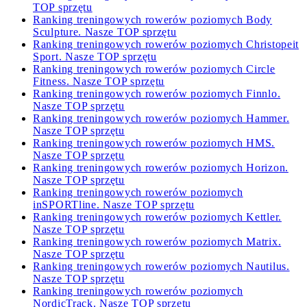
TOP sprzętu
Ranking treningowych rowerów poziomych Body
Sculpture. Nasze TOP sprzętu
Ranking treningowych rowerów poziomych Christopeit
Sport. Nasze TOP sprzętu
Ranking treningowych rowerów poziomych Circle
Fitness. Nasze TOP sprzętu
Ranking treningowych rowerów poziomych Finnlo.
Nasze TOP sprzętu
Ranking treningowych rowerów poziomych Hammer.
Nasze TOP sprzętu
Ranking treningowych rowerów poziomych HMS.
Nasze TOP sprzętu
Ranking treningowych rowerów poziomych Horizon.
Nasze TOP sprzętu
Ranking treningowych rowerów poziomych
inSPORTline. Nasze TOP sprzętu
Ranking treningowych rowerów poziomych Kettler.
Nasze TOP sprzętu
Ranking treningowych rowerów poziomych Matrix.
Nasze TOP sprzętu
Ranking treningowych rowerów poziomych Nautilus.
Nasze TOP sprzętu
Ranking treningowych rowerów poziomych
NordicTrack. Nasze TOP sprzętu