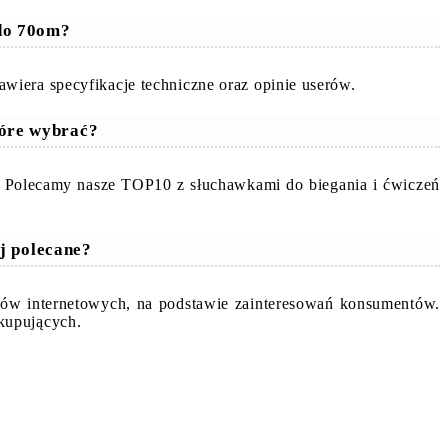
 do 70om?
wiera specyfikacje techniczne oraz opinie userów.
tóre wybrać?
. Polecamy nasze TOP10 z słuchawkami do biegania i ćwiczeń
j polecane?
epów internetowych, na podstawie zainteresowań konsumentów.
kupujących.