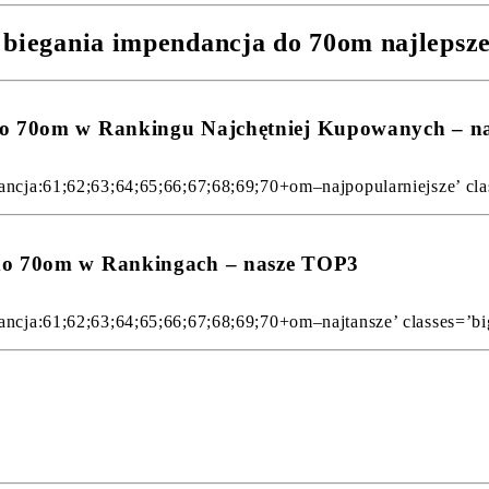
 biegania impendancja do 70om najlepsz
 do 70om w Rankingu Najchętniej Kupowanych – 
ancja:61;62;63;64;65;66;67;68;69;70+om–najpopularniejsze’ clas
 do 70om w Rankingach – nasze TOP3
ancja:61;62;63;64;65;66;67;68;69;70+om–najtansze’ classes=’big