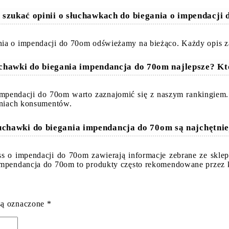
 szukać opinii o słuchawkach do biegania o impendacji
ia o impendacji do 70om odświeżamy na bieżąco. Każdy opis za
uchawki do biegania impendancja do 70om najlepsze? K
 impendacji do 70om warto zaznajomić się z naszym rankingiem
zeniach konsumentów.
łuchawki do biegania impendancja do 70om są najchętnie
ess o impendacji do 70om zawierają informacje zebrane ze skl
 impendancja do 70om to produkty często rekomendowane przez 
są oznaczone
*