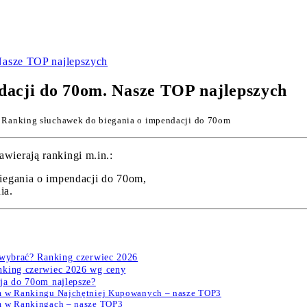
Nasze TOP najlepszych
dacji do 70om. Nasze TOP najlepszych
 Ranking słuchawek do biegania o impendacji do 70om
wierają rankingi m.in.:
iegania o impendacji do 70om,
ia.
 wybrać? Ranking czerwiec 2026
nking czerwiec 2026 wg ceny
ja do 70om najlepsze?
om w Rankingu Najchętniej Kupowanych – nasze TOP3
m w Rankingach – nasze TOP3