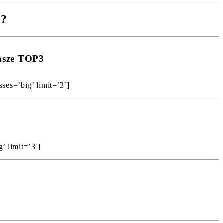
e?
nasze TOP3
ses=’big’ limit=’3′]
’ limit=’3′]