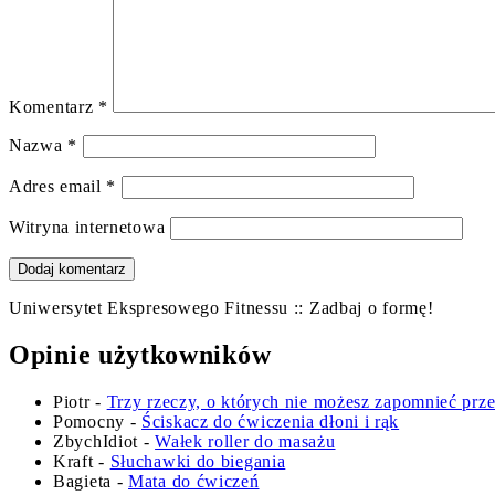
Komentarz
*
Nazwa
*
Adres email
*
Witryna internetowa
Uniwersytet Ekspresowego Fitnessu :: Zadbaj o formę!
Opinie użytkowników
Piotr
-
Trzy rzeczy, o których nie możesz zapomnieć prz
Pomocny
-
Ściskacz do ćwiczenia dłoni i rąk
ZbychIdiot
-
Wałek roller do masażu
Kraft
-
Słuchawki do biegania
Bagieta
-
Mata do ćwiczeń