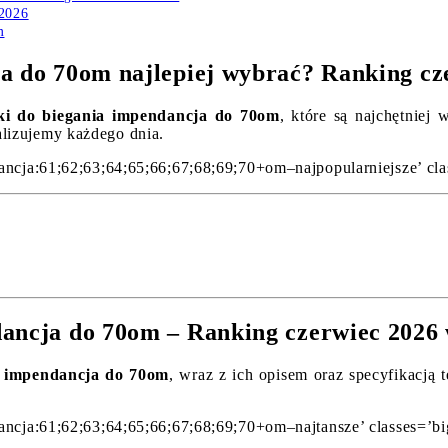
 2026
m
ja do 70om najlepiej wybrać? Ranking cz
ki do biegania impendancja do 70om
, które są najchętniej
alizujemy każdego dnia.
ancja:61;62;63;64;65;66;67;68;69;70+om–najpopularniejsze’ cla
dancja do 70om – Ranking czerwiec 2026
a impendancja do 70om
, wraz z ich opisem oraz specyfikacją 
ancja:61;62;63;64;65;66;67;68;69;70+om–najtansze’ classes=’big