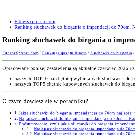
Fitnessxpressu.com
Ranking słuchawek do biegania o impendacji do 70om. 
Ranking słuchawek do biegania o impen
FitnessXpressu.com
/
Rankingi sprzętu fitness
/
Słuchawki do biegania
/
Opracowane poniżej zestawienia są aktualne czerwiec 2026 i za
naszych TOP10 najchętniej wybieranych słuchawek do b
naszych TOP5 chętnie kupowanych słuchawek do biegan
O czym dowiesz się w poradniku?
Jakie słuchawki do biegania impendancja do 70om najlepiej
Najtańsze słuchawki do biegania impendancja do 70om – Ra
Podsumowanie, czyli jakie słuchawki do biegania impendanc
Najlepsze słuchawki do biegania impendancja do 70
Najtańsze słuchawki do biegania impendancja do 70o