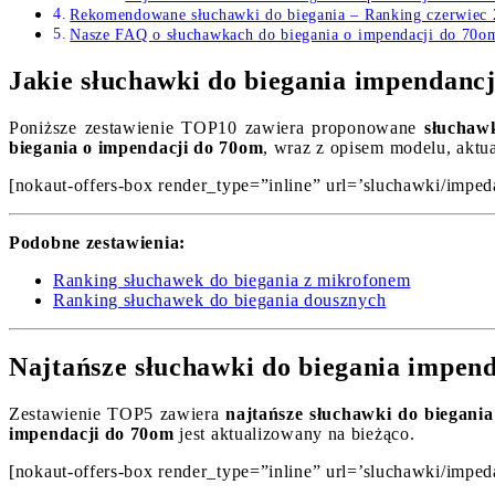
Rekomendowane słuchawki do biegania – Ranking czerwiec
Nasze FAQ o słuchawkach do biegania o impendacji do 70o
Jakie słuchawki do biegania impendanc
Poniższe zestawienie TOP10 zawiera proponowane
słuchaw
biegania o impendacji do 70om
, wraz z opisem modelu, aktu
[nokaut-offers-box render_type=”inline” url=’sluchawki/imped
Podobne zestawienia:
Ranking słuchawek do biegania z mikrofonem
Ranking słuchawek do biegania dousznych
Najtańsze słuchawki do biegania impen
Zestawienie TOP5 zawiera
najtańsze słuchawki do biegani
impendacji do 70om
jest aktualizowany na bieżąco.
[nokaut-offers-box render_type=”inline” url=’sluchawki/imped