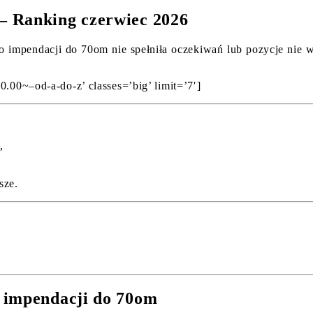
– Ranking czerwiec 2026
 impendacji do 70om nie spełniła oczekiwań lub pozycje nie wyś
0.00~–od-a-do-z’ classes=’big’ limit=’7′]
,
sze.
 impendacji do 70om