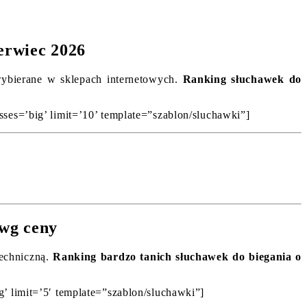
erwiec 2026
 wybierane w sklepach internetowych.
Ranking słuchawek do
sses=’big’ limit=’10’ template=”szablon/sluchawki”]
 wg ceny
techniczną.
Ranking bardzo tanich słuchawek do biegania o
’ limit=’5′ template=”szablon/sluchawki”]