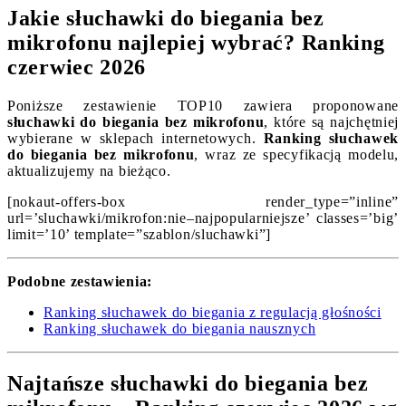
Jakie słuchawki do biegania bez
mikrofonu najlepiej wybrać? Ranking
czerwiec 2026
Poniższe zestawienie TOP10 zawiera proponowane
słuchawki do biegania bez mikrofonu
, które są najchętniej
wybierane w sklepach internetowych.
Ranking słuchawek
do biegania bez mikrofonu
, wraz ze specyfikacją modelu,
aktualizujemy na bieżąco.
[nokaut-offers-box render_type=”inline”
url=’sluchawki/mikrofon:nie–najpopularniejsze’ classes=’big’
limit=’10’ template=”szablon/sluchawki”]
Podobne zestawienia:
Ranking słuchawek do biegania z regulacją głośności
Ranking słuchawek do biegania nausznych
Najtańsze słuchawki do biegania bez