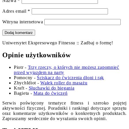
Nazwa
*
Adres email
*
Witryna internetowa
Uniwersytet Ekspresowego Fitnessu :: Zadbaj o formę!
Opinie użytkowników
Piotr
-
Trzy rzeczy, o których nie możesz zapomnieć
przed wyjazdem na narty
Pomocny
-
Ściskacz do ćwiczenia dłoni i rąk
ZbychIdiot
-
Wałek roller do masażu
Kraft
-
Słuchawki do biegania
Bagieta
-
Mata do ćwiczeń
Serwis poświęcony tematyce fitness i szeroko pojętej
aktywności fizycznej. Poradniki i rankingi dotyczące sprzętu
oraz komentarze użytkowników o konkretnych produktach.
Zapraszamy serdecznie do wyrażania swoich opinii.