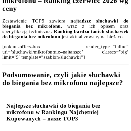
mikrofonu – Ranking czerwiec 2026 wg
ceny
Zestawienie TOP5 zawiera
najtańsze słuchawki do
biegania bez mikrofonu
, wraz z ich opisem oraz
specyfikacją techniczną.
Ranking bardzo tanich słuchawek
do biegania bez mikrofonu
jest aktualizowany na bieżąco.
[nokaut-offers-box render_type=”inline”
url=’sluchawki/mikrofon:nie–najtansze’ classes=’big’
limit=’5′ template=”szablon/sluchawki”]
Podsumowanie, czyli jakie słuchawki
do biegania bez mikrofonu najlepsze?
Najlepsze słuchawki do biegania bez
mikrofonu w Rankingu Najchętniej
Kupowanych – nasze TOP3