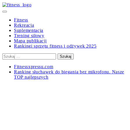
Skip
to
Primary
content
Menu
Fitness
Rekreacja
Suplementacja
Trening siłowy
Mapa publikacji
Rankingi sprzętu fitness i odżywek 2025
Szukaj:
Fitnessxpressu.com
Ranking słuchawek do biegania bez mikrofonu. Nasze
TOP najlepszych