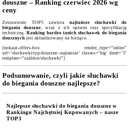
douszne – Ranking czerwiec 2026 wg
ceny
Zestawienie TOP5 zawiera
najtańsze słuchawki do
biegania douszne
, wraz z ich opisem oraz specyfikacją
techniczną.
Ranking bardzo tanich słuchawek do biegania
dousznych
jest aktualizowany na bieżąco.
[nokaut-offers-box render_type=”inline”
url=’sluchawki/typ:douszne–najtansze’ classes=’big’ limit=’5′
template=”szablon/sluchawki”]
Podsumowanie, czyli jakie słuchawki
do biegania douszne najlepsze?
Najlepsze słuchawki do biegania douszne w
Rankingu Najchętniej Kupowanych – nasze
TOP3