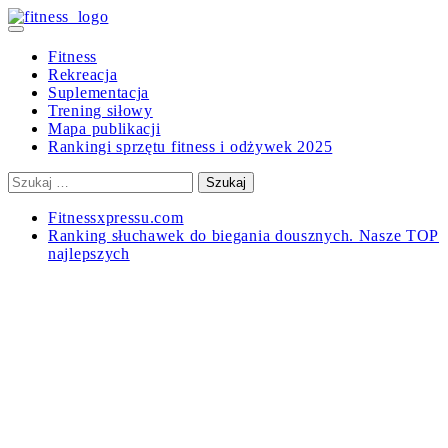
Skip
to
Primary
content
Menu
Fitness
Rekreacja
Suplementacja
Trening siłowy
Mapa publikacji
Rankingi sprzętu fitness i odżywek 2025
Szukaj:
Fitnessxpressu.com
Ranking słuchawek do biegania dousznych. Nasze TOP
najlepszych