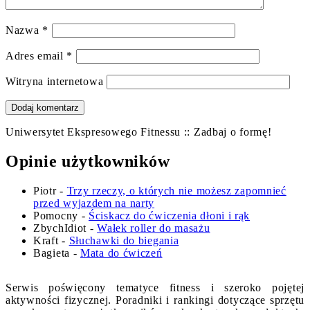
Nazwa
*
Adres email
*
Witryna internetowa
Uniwersytet Ekspresowego Fitnessu :: Zadbaj o formę!
Opinie użytkowników
Piotr
-
Trzy rzeczy, o których nie możesz zapomnieć
przed wyjazdem na narty
Pomocny
-
Ściskacz do ćwiczenia dłoni i rąk
ZbychIdiot
-
Wałek roller do masażu
Kraft
-
Słuchawki do biegania
Bagieta
-
Mata do ćwiczeń
Serwis poświęcony tematyce fitness i szeroko pojętej
aktywności fizycznej. Poradniki i rankingi dotyczące sprzętu