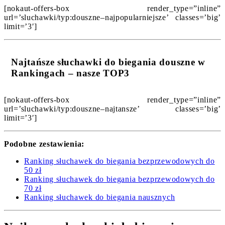
[nokaut-offers-box render_type=”inline”
url=’sluchawki/typ:douszne–najpopularniejsze’ classes=’big’
limit=’3′]
Najtańsze słuchawki do biegania douszne w
Rankingach – nasze TOP3
[nokaut-offers-box render_type=”inline”
url=’sluchawki/typ:douszne–najtansze’ classes=’big’
limit=’3′]
Podobne zestawienia:
Ranking słuchawek do biegania bezprzewodowych do
50 zł
Ranking słuchawek do biegania bezprzewodowych do
70 zł
Ranking słuchawek do biegania nausznych