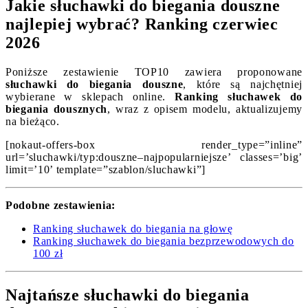
Jakie słuchawki do biegania douszne
najlepiej wybrać? Ranking czerwiec
2026
Poniższe zestawienie TOP10 zawiera proponowane
słuchawki do biegania douszne
, które są najchętniej
wybierane w sklepach online.
Ranking słuchawek do
biegania dousznych
, wraz z opisem modelu, aktualizujemy
na bieżąco.
[nokaut-offers-box render_type=”inline”
url=’sluchawki/typ:douszne–najpopularniejsze’ classes=’big’
limit=’10’ template=”szablon/sluchawki”]
Podobne zestawienia:
Ranking słuchawek do biegania na głowę
Ranking słuchawek do biegania bezprzewodowych do
100 zł
Najtańsze słuchawki do biegania