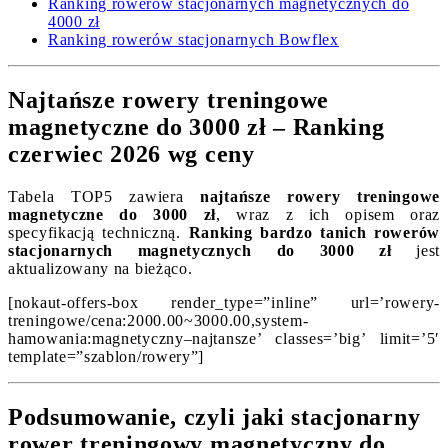
Ranking rowerów stacjonarnych magnetycznych do
4000 zł
Ranking rowerów stacjonarnych Bowflex
Najtańsze rowery treningowe
magnetyczne do 3000 zł – Ranking
czerwiec 2026 wg ceny
Tabela TOP5 zawiera
najtańsze rowery treningowe
magnetyczne do 3000 zł
, wraz z ich opisem oraz
specyfikacją techniczną.
Ranking bardzo tanich rowerów
stacjonarnych magnetycznych do 3000 zł
jest
aktualizowany na bieżąco.
[nokaut-offers-box render_type=”inline” url=’rowery-
treningowe/cena:2000.00~3000.00,system-
hamowania:magnetyczny–najtansze’ classes=’big’ limit=’5′
template=”szablon/rowery”]
Podsumowanie, czyli jaki stacjonarny
rower treningowy magnetyczny do