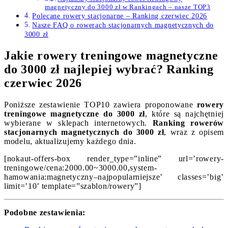
magnetyczny do 3000 zł w Rankingach – nasze TOP3
Polecane rowery stacjonarne – Ranking czerwiec 2026
Nasze FAQ o rowerach stacjonarnych magnetycznych do
3000 zł
Jakie rowery treningowe magnetyczne
do 3000 zł najlepiej wybrać? Ranking
czerwiec 2026
Poniższe zestawienie TOP10 zawiera proponowane
rowery
treningowe magnetyczne do 3000 zł
, które są najchętniej
wybierane w sklepach internetowych.
Ranking rowerów
stacjonarnych magnetycznych do 3000 zł
, wraz z opisem
modelu, aktualizujemy każdego dnia.
[nokaut-offers-box render_type=”inline” url=’rowery-
treningowe/cena:2000.00~3000.00,system-
hamowania:magnetyczny–najpopularniejsze’ classes=’big’
limit=’10’ template=”szablon/rowery”]
Podobne zestawienia: