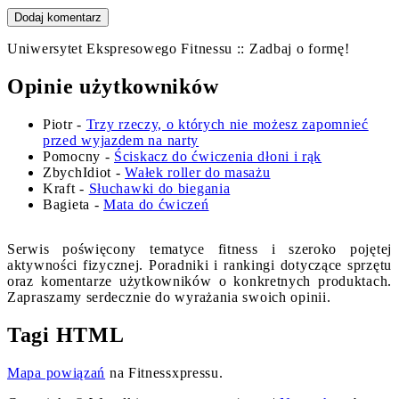
Uniwersytet Ekspresowego Fitnessu :: Zadbaj o formę!
Opinie użytkowników
Piotr
-
Trzy rzeczy, o których nie możesz zapomnieć
przed wyjazdem na narty
Pomocny
-
Ściskacz do ćwiczenia dłoni i rąk
ZbychIdiot
-
Wałek roller do masażu
Kraft
-
Słuchawki do biegania
Bagieta
-
Mata do ćwiczeń
Serwis poświęcony tematyce fitness i szeroko pojętej
aktywności fizycznej. Poradniki i rankingi dotyczące sprzętu
oraz komentarze użytkowników o konkretnych produktach.
Zapraszamy serdecznie do wyrażania swoich opinii.
Tagi HTML
Mapa powiązań
na Fitnessxpressu.