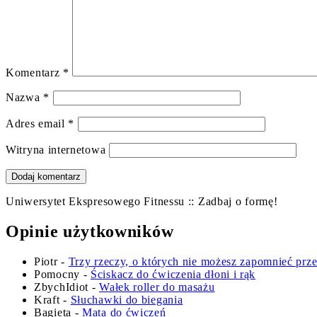
Komentarz
*
Nazwa
*
Adres email
*
Witryna internetowa
Uniwersytet Ekspresowego Fitnessu :: Zadbaj o formę!
Opinie użytkowników
Piotr
-
Trzy rzeczy, o których nie możesz zapomnieć prz
Pomocny
-
Ściskacz do ćwiczenia dłoni i rąk
ZbychIdiot
-
Wałek roller do masażu
Kraft
-
Słuchawki do biegania
Bagieta
-
Mata do ćwiczeń