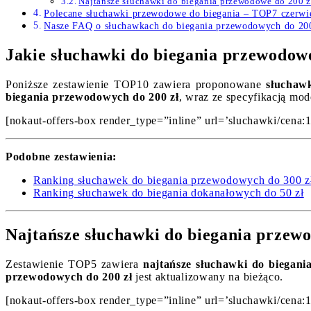
Najtańsze słuchawki do biegania przewodowe do 200 
Polecane słuchawki przewodowe do biegania – TOP7 czerwi
Nasze FAQ o słuchawkach do biegania przewodowych do 200
Jakie słuchawki do biegania przewodowe
Poniższe zestawienie TOP10 zawiera proponowane
słuchaw
biegania przewodowych do 200 zł
, wraz ze specyfikacją mod
[nokaut-offers-box render_type=”inline” url=’sluchawki/cena:
Podobne zestawienia:
Ranking słuchawek do biegania przewodowych do 300 z
Ranking słuchawek do biegania dokanałowych do 50 zł
Najtańsze słuchawki do biegania przewo
Zestawienie TOP5 zawiera
najtańsze słuchawki do biegani
przewodowych do 200 zł
jest aktualizowany na bieżąco.
[nokaut-offers-box render_type=”inline” url=’sluchawki/cena: