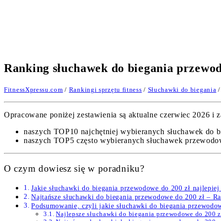
Ranking słuchawek do biegania przewod
FitnessXpressu.com
/
Rankingi sprzętu fitness
/
Słuchawki do biegania
/
Opracowane poniżej zestawienia są aktualne czerwiec 2026 i za
naszych TOP10 najchętniej wybieranych słuchawek do b
naszych TOP5 często wybieranych słuchawek przewodow
O czym dowiesz się w poradniku?
Jakie słuchawki do biegania przewodowe do 200 zł najlepie
Najtańsze słuchawki do biegania przewodowe do 200 zł – R
Podsumowanie, czyli jakie słuchawki do biegania przewodow
Najlepsze słuchawki do biegania przewodowe do 200 