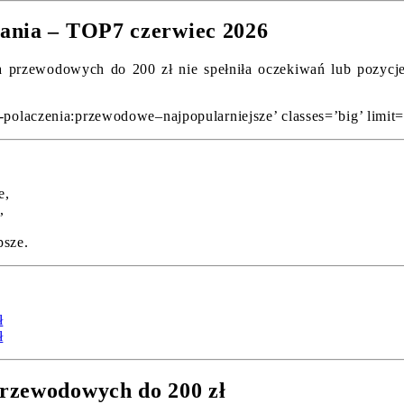
gania – TOP7 czerwiec 2026
 przewodowych do 200 zł nie spełniła oczekiwań lub pozycje n
-polaczenia:przewodowe–najpopularniejsze’ classes=’big’ limit=
e,
,
,
psze.
ł
ł
przewodowych do 200 zł