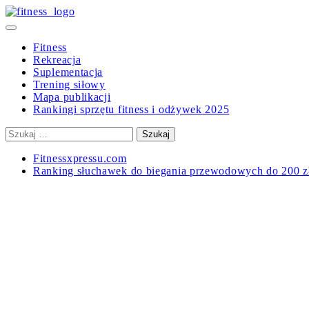
Skip
to
Primary
content
Menu
Fitness
Rekreacja
Suplementacja
Trening siłowy
Mapa publikacji
Rankingi sprzętu fitness i odżywek 2025
Szukaj:
Fitnessxpressu.com
Ranking słuchawek do biegania przewodowych do 200 z