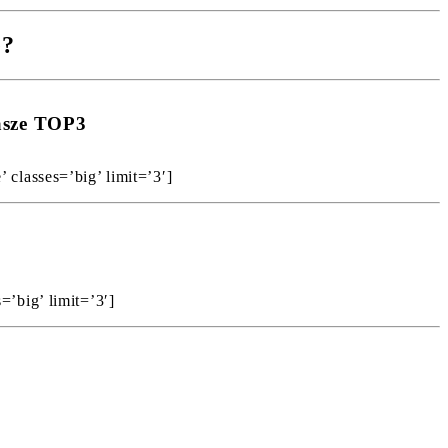
e?
asze TOP3
classes=’big’ limit=’3′]
’big’ limit=’3′]