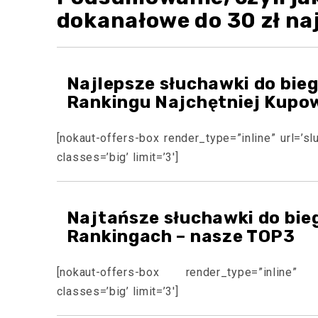
dokanałowe do 30 zł na
Najlepsze słuchawki do bie
Rankingu Najchętniej Kupo
[nokaut-offers-box render_type=”inline” url=’s
classes=’big’ limit=’3′]
Najtańsze słuchawki do bie
Rankingach – nasze TOP3
[nokaut-offers-box render_type=”inline” ur
classes=’big’ limit=’3′]