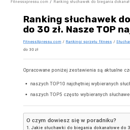
Fitnessxpressu.com
Ranking słuchawek do biegania dokanał
Ranking słuchawek do
do 30 zł. Nasze TOP n
FitnessXpressu.com
/
Rankingi sprzętu fitness
/
Słucha
do 30 zł
Opracowane poniżej zestawienia są aktualne czer
naszych TOP10 najchętniej wybieranych słuc
naszych TOP5 często wybieranych słuchawek
O czym dowiesz się w poradniku?
Jakie słuchawki do biegania dokanałowe do 3