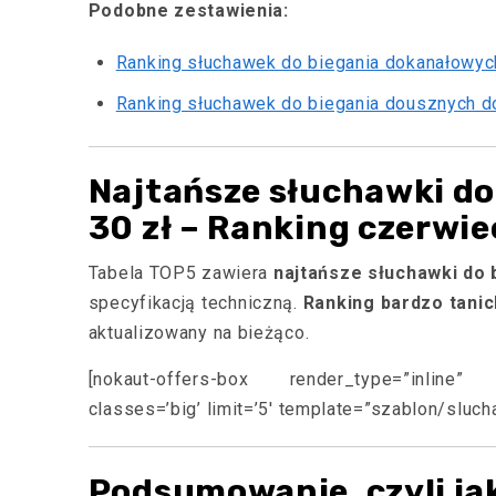
Podobne zestawienia:
Ranking słuchawek do biegania dokanałowyc
Ranking słuchawek do biegania dousznych d
Najtańsze słuchawki do
30 zł – Ranking czerwi
Tabela TOP5 zawiera
najtańsze słuchawki do 
specyfikacją techniczną.
Ranking bardzo tanic
aktualizowany na bieżąco.
[nokaut-offers-box render_type=”inline” ur
classes=’big’ limit=’5′ template=”szablon/sluch
Podsumowanie, czyli ja