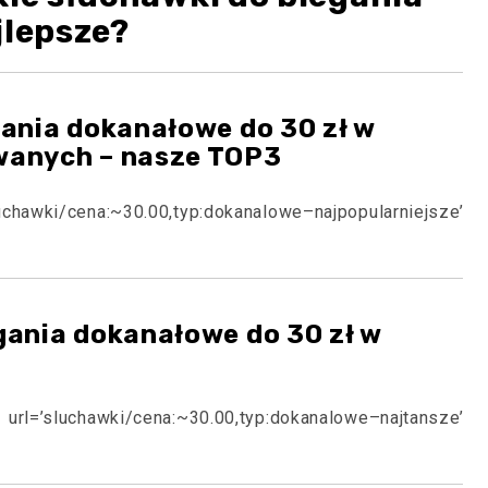
jlepsze?
gania dokanałowe do 30 zł w
wanych – nasze TOP3
luchawki/cena:~30.00,typ:dokanalowe–najpopularniejsze’
gania dokanałowe do 30 zł w
l=’sluchawki/cena:~30.00,typ:dokanalowe–najtansze’