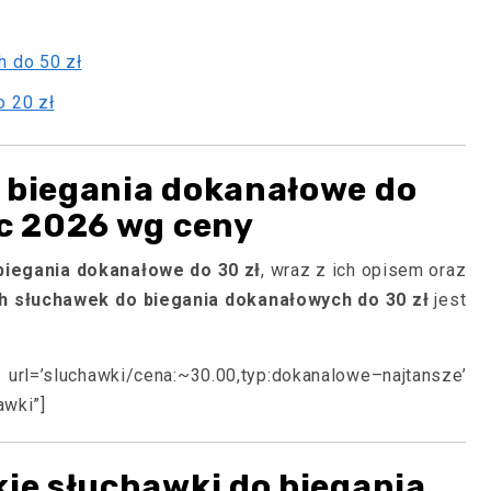
h do 50 zł
o 20 zł
 biegania dokanałowe do
ec 2026 wg ceny
biegania dokanałowe do 30 zł
, wraz z ich opisem oraz
h słuchawek do biegania dokanałowych do 30 zł
jest
l=’sluchawki/cena:~30.00,typ:dokanalowe–najtansze’
awki”]
kie słuchawki do biegania