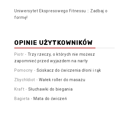
Uniwersytet Ekspresowego Fitnessu :: Zadbaj o
formę!
OPINIE UŻYTKOWNIKÓW
Piotr
-
Trzy rzeczy, o których nie możesz
zapomnieć przed wyjazdem na narty
Pomocny
-
Ściskacz do ćwiczenia dłoni i rąk
ZbychIdiot
-
Wałek roller do masażu
Kraft
-
Słuchawki do biegania
Bagieta
-
Mata do ćwiczeń