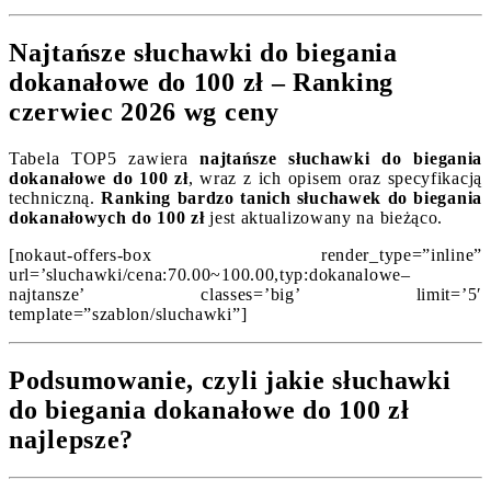
Najtańsze słuchawki do biegania
dokanałowe do 100 zł – Ranking
czerwiec 2026 wg ceny
Tabela TOP5 zawiera
najtańsze słuchawki do biegania
dokanałowe do 100 zł
, wraz z ich opisem oraz specyfikacją
techniczną.
Ranking bardzo tanich słuchawek do biegania
dokanałowych do 100 zł
jest aktualizowany na bieżąco.
[nokaut-offers-box render_type=”inline”
url=’sluchawki/cena:70.00~100.00,typ:dokanalowe–
najtansze’ classes=’big’ limit=’5′
template=”szablon/sluchawki”]
Podsumowanie, czyli jakie słuchawki
do biegania dokanałowe do 100 zł
najlepsze?