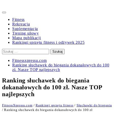
Primary
Menu
Fitness
Rekreacja
Suplementacja
Trening siłowy
Mapa publikacji
Rankingi sprzętu fitness i odżywek 2025
Szukaj:
Fitnessxpressu.com
Ranking słuchawek do biegania dokanałowych do 100
zł. Nasze TOP najlepszych
Ranking słuchawek do biegania
dokanałowych do 100 zł. Nasze TOP
najlepszych
FitnessXpressu.com
/
Rankingi sprzętu fitness
/
Słuchawki do biegania
/ Ranking słuchawek do biegania dokanałowych do 100 zł