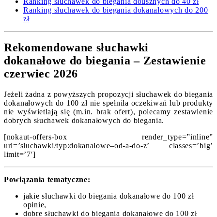
Ranking słuchawek do biegania dousznych do 40 zł
Ranking słuchawek do biegania dokanałowych do 200
zł
Rekomendowane słuchawki
dokanałowe do biegania – Zestawienie
czerwiec 2026
Jeżeli żadna z powyższych propozycji słuchawek do biegania
dokanałowych do 100 zł nie spełniła oczekiwań lub produkty
nie wyświetlają się (m.in. brak ofert), polecamy zestawienie
dobrych słuchawek dokanałowych do biegania.
[nokaut-offers-box render_type=”inline”
url=’sluchawki/typ:dokanalowe–od-a-do-z’ classes=’big’
limit=’7′]
Powiązania tematyczne:
jakie słuchawki do biegania dokanałowe do 100 zł
opinie,
dobre słuchawki do biegania dokanałowe do 100 zł