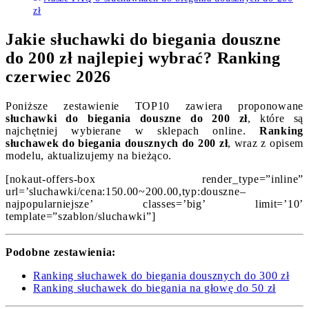
zł
Jakie słuchawki do biegania douszne
do 200 zł najlepiej wybrać? Ranking
czerwiec 2026
Poniższe zestawienie TOP10 zawiera proponowane
słuchawki do biegania douszne do 200 zł
, które są
najchętniej wybierane w sklepach online.
Ranking
słuchawek do biegania dousznych do 200 zł
, wraz z opisem
modelu, aktualizujemy na bieżąco.
[nokaut-offers-box render_type=”inline”
url=’sluchawki/cena:150.00~200.00,typ:douszne–
najpopularniejsze’ classes=’big’ limit=’10’
template=”szablon/sluchawki”]
Podobne zestawienia:
Ranking słuchawek do biegania dousznych do 300 zł
Ranking słuchawek do biegania na głowę do 50 zł