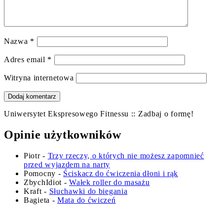
Nazwa
*
Adres email
*
Witryna internetowa
Uniwersytet Ekspresowego Fitnessu :: Zadbaj o formę!
Opinie użytkowników
Piotr
-
Trzy rzeczy, o których nie możesz zapomnieć
przed wyjazdem na narty
Pomocny
-
Ściskacz do ćwiczenia dłoni i rąk
ZbychIdiot
-
Wałek roller do masażu
Kraft
-
Słuchawki do biegania
Bagieta
-
Mata do ćwiczeń