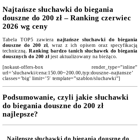
Najtańsze słuchawki do biegania
douszne do 200 zł – Ranking czerwiec
2026 wg ceny
Tabela TOP5 zawiera
najtańsze słuchawki do biegania
douszne do 200 zł
, wraz z ich opisem oraz specyfikacją
techniczną.
Ranking bardzo tanich słuchawek do biegania
dousznych do 200 zł
jest aktualizowany na bieżąco.
[nokaut-offers-box render_type=”inline”
url=’sluchawki/cena:150.00~200.00,typ:douszne–najtansze’
classes=’big’ limit=’5′ template=”szablon/sluchawki”]
Podsumowanie, czyli jakie słuchawki
do biegania douszne do 200 zł
najlepsze?
Najlepsze słuchawki do biegania douszne do