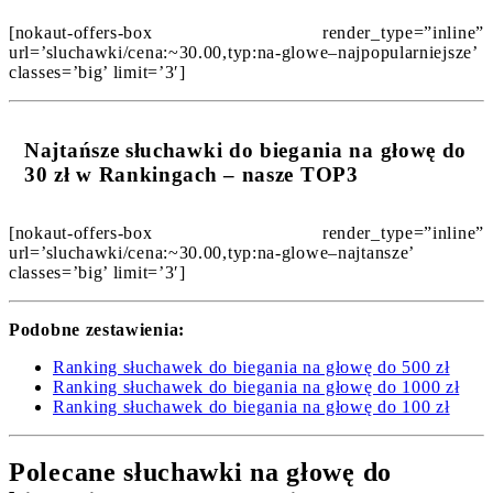
[nokaut-offers-box render_type=”inline”
url=’sluchawki/cena:~30.00,typ:na-glowe–najpopularniejsze’
classes=’big’ limit=’3′]
Najtańsze słuchawki do biegania na głowę do
30 zł w Rankingach – nasze TOP3
[nokaut-offers-box render_type=”inline”
url=’sluchawki/cena:~30.00,typ:na-glowe–najtansze’
classes=’big’ limit=’3′]
Podobne zestawienia:
Ranking słuchawek do biegania na głowę do 500 zł
Ranking słuchawek do biegania na głowę do 1000 zł
Ranking słuchawek do biegania na głowę do 100 zł
Polecane słuchawki na głowę do