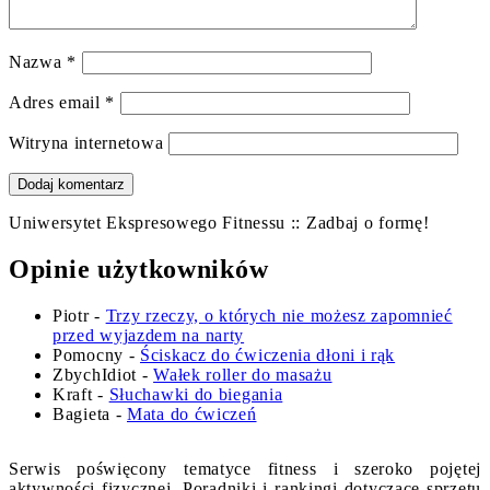
Nazwa
*
Adres email
*
Witryna internetowa
Uniwersytet Ekspresowego Fitnessu :: Zadbaj o formę!
Opinie użytkowników
Piotr
-
Trzy rzeczy, o których nie możesz zapomnieć
przed wyjazdem na narty
Pomocny
-
Ściskacz do ćwiczenia dłoni i rąk
ZbychIdiot
-
Wałek roller do masażu
Kraft
-
Słuchawki do biegania
Bagieta
-
Mata do ćwiczeń
Serwis poświęcony tematyce fitness i szeroko pojętej
aktywności fizycznej. Poradniki i rankingi dotyczące sprzętu