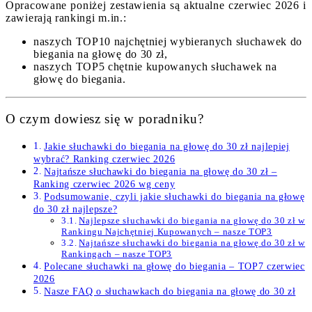
Opracowane poniżej zestawienia są aktualne czerwiec 2026 i
zawierają rankingi m.in.:
naszych TOP10 najchętniej wybieranych słuchawek do
biegania na głowę do 30 zł,
naszych TOP5 chętnie kupowanych słuchawek na
głowę do biegania.
O czym dowiesz się w poradniku?
Jakie słuchawki do biegania na głowę do 30 zł najlepiej
wybrać? Ranking czerwiec 2026
Najtańsze słuchawki do biegania na głowę do 30 zł –
Ranking czerwiec 2026 wg ceny
Podsumowanie, czyli jakie słuchawki do biegania na głowę
do 30 zł najlepsze?
Najlepsze słuchawki do biegania na głowę do 30 zł w
Rankingu Najchętniej Kupowanych – nasze TOP3
Najtańsze słuchawki do biegania na głowę do 30 zł w
Rankingach – nasze TOP3
Polecane słuchawki na głowę do biegania – TOP7 czerwiec
2026
Nasze FAQ o słuchawkach do biegania na głowę do 30 zł