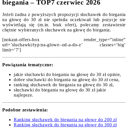
biegania – TOP7 czerwiec 2026
Jeżeli żadna z powyższych propozycji słuchawek do biegania
na głowę do 30 zł nie spełniła oczekiwań lub pozycje nie
wyświetlają się (m.in. brak ofert), polecamy zestawienie
chętnie wybieranych słuchawek na głowę do biegania.
[nokaut-offers-box render_type=”inline”
url=’sluchawki/typ:na-glowe–od-a-do-z’ classes=’big’
limit=’7′]
Powiązania tematyczne:
jakie słuchawki do biegania na głowę do 30 zł opinie,
dobre słuchawki do biegania na głowę do 30 zł cena,
ranking słuchawek do biegania na głowę do 30 zł,
słuchawki do biegania na głowę do 30 zł jakie
najlepsze.
Podobne zestawienia:
Ranking słuchawek do biegania na głowę do 200 zł
Ranking słuchawek do biegania na głowę do 300 zł