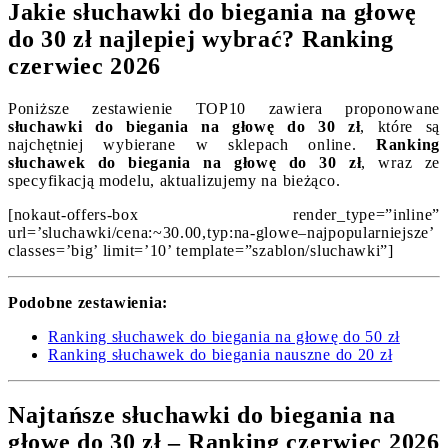
Jakie słuchawki do biegania na głowę
do 30 zł najlepiej wybrać? Ranking
czerwiec 2026
Poniższe zestawienie TOP10 zawiera proponowane
słuchawki do biegania na głowę do 30 zł
, które są
najchętniej wybierane w sklepach online.
Ranking
słuchawek do biegania na głowę do 30 zł
, wraz ze
specyfikacją modelu, aktualizujemy na bieżąco.
[nokaut-offers-box render_type=”inline”
url=’sluchawki/cena:~30.00,typ:na-glowe–najpopularniejsze’
classes=’big’ limit=’10’ template=”szablon/sluchawki”]
Podobne zestawienia:
Ranking słuchawek do biegania na głowę do 50 zł
Ranking słuchawek do biegania nauszne do 20 zł
Najtańsze słuchawki do biegania na
głowę do 30 zł – Ranking czerwiec 2026