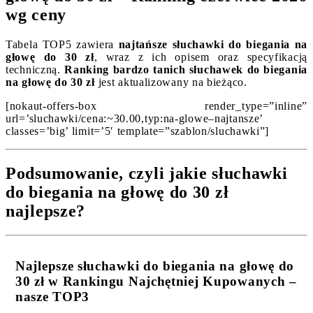
wg ceny
Tabela TOP5 zawiera
najtańsze słuchawki do biegania na
głowę do 30 zł
, wraz z ich opisem oraz specyfikacją
techniczną.
Ranking bardzo tanich słuchawek do biegania
na głowę do 30 zł
jest aktualizowany na bieżąco.
[nokaut-offers-box render_type=”inline”
url=’sluchawki/cena:~30.00,typ:na-glowe–najtansze’
classes=’big’ limit=’5′ template=”szablon/sluchawki”]
Podsumowanie, czyli jakie słuchawki
do biegania na głowę do 30 zł
najlepsze?
Najlepsze słuchawki do biegania na głowę do
30 zł w Rankingu Najchętniej Kupowanych –
nasze TOP3