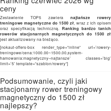
Ranking czerwiec 2026 wg
ceny
Zestawienie TOP5 zawiera
najtańsze rower
treningowe magnetyczne do 1500 zł
, wraz z ich opisem
oraz specyfikacją techniczną.
Ranking bardzo tanic
rowerów stacjonarnych magnetycznych do 1500 zł
jest aktualizowany na bieżąco.
[nokaut-offers-box render_type=”inline” url=’rowery-
treningowe/cena:1000.00~1500.00,system-
hamowania:magnetyczny–najtansze’ classes=’big’
limit=’5′ template=”szablon/rowery”]
Podsumowanie, czyli jaki
stacjonarny rower treningowy
magnetyczny do 1500 zł
najlepszy?