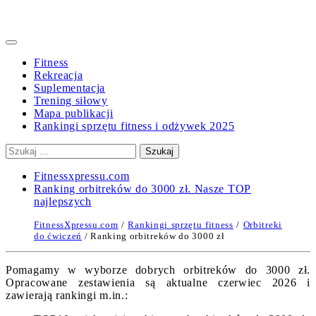
Primary
Menu
Fitness
Rekreacja
Suplementacja
Trening siłowy
Mapa publikacji
Rankingi sprzętu fitness i odżywek 2025
Szukaj:
Fitnessxpressu.com
Ranking orbitreków do 3000 zł. Nasze TOP
najlepszych
FitnessXpressu.com
/
Rankingi sprzętu fitness
/
Orbitreki
do ćwiczeń
/ Ranking orbitreków do 3000 zł
Pomagamy w wyborze dobrych orbitreków do 3000 zł.
Opracowane zestawienia są aktualne czerwiec 2026 i
zawierają rankingi m.in.: