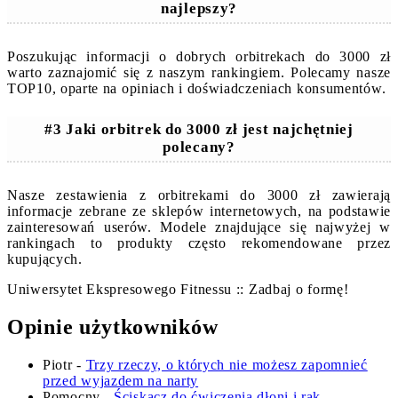
najlepszy?
Poszukując informacji o dobrych orbitrekach do 3000 zł
warto zaznajomić się z naszym rankingiem. Polecamy nasze
TOP10, oparte na opiniach i doświadczeniach konsumentów.
#3 Jaki orbitrek do 3000 zł jest najchętniej
polecany?
Nasze zestawienia z orbitrekami do 3000 zł zawierają
informacje zebrane ze sklepów internetowych, na podstawie
zainteresowań userów. Modele znajdujące się najwyżej w
rankingach to produkty często rekomendowane przez
kupujących.
Uniwersytet Ekspresowego Fitnessu :: Zadbaj o formę!
Opinie użytkowników
Piotr
-
Trzy rzeczy, o których nie możesz zapomnieć
przed wyjazdem na narty
Pomocny
-
Ściskacz do ćwiczenia dłoni i rąk