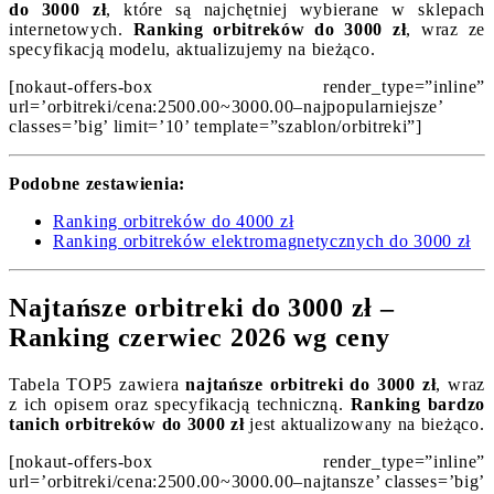
do 3000 zł
, które są najchętniej wybierane w sklepach
internetowych.
Ranking orbitreków do 3000 zł
, wraz ze
specyfikacją modelu, aktualizujemy na bieżąco.
[nokaut-offers-box render_type=”inline”
url=’orbitreki/cena:2500.00~3000.00–najpopularniejsze’
classes=’big’ limit=’10’ template=”szablon/orbitreki”]
Podobne zestawienia:
Ranking orbitreków do 4000 zł
Ranking orbitreków elektromagnetycznych do 3000 zł
Najtańsze orbitreki do 3000 zł –
Ranking czerwiec 2026 wg ceny
Tabela TOP5 zawiera
najtańsze orbitreki do 3000 zł
, wraz
z ich opisem oraz specyfikacją techniczną.
Ranking bardzo
tanich orbitreków do 3000 zł
jest aktualizowany na bieżąco.
[nokaut-offers-box render_type=”inline”
url=’orbitreki/cena:2500.00~3000.00–najtansze’ classes=’big’