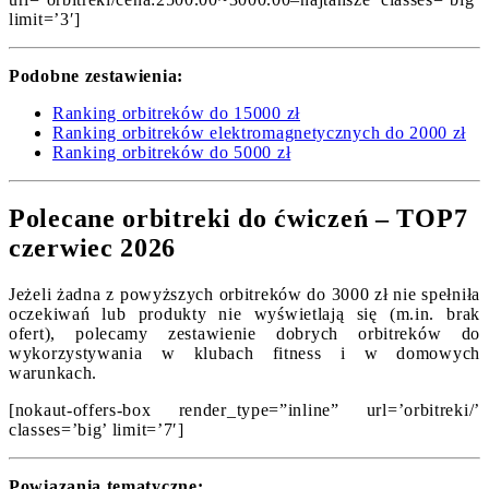
limit=’3′]
Podobne zestawienia:
Ranking orbitreków do 15000 zł
Ranking orbitreków elektromagnetycznych do 2000 zł
Ranking orbitreków do 5000 zł
Polecane orbitreki do ćwiczeń – TOP7
czerwiec 2026
Jeżeli żadna z powyższych orbitreków do 3000 zł nie spełniła
oczekiwań lub produkty nie wyświetlają się (m.in. brak
ofert), polecamy zestawienie dobrych orbitreków do
wykorzystywania w klubach fitness i w domowych
warunkach.
[nokaut-offers-box render_type=”inline” url=’orbitreki/’
classes=’big’ limit=’7′]
Powiązania tematyczne: