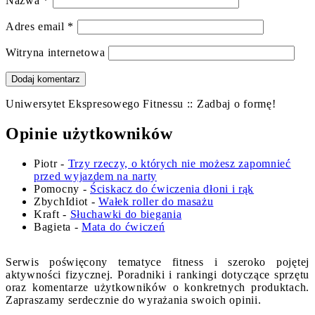
Nazwa
*
Adres email
*
Witryna internetowa
Uniwersytet Ekspresowego Fitnessu :: Zadbaj o formę!
Opinie użytkowników
Piotr
-
Trzy rzeczy, o których nie możesz zapomnieć
przed wyjazdem na narty
Pomocny
-
Ściskacz do ćwiczenia dłoni i rąk
ZbychIdiot
-
Wałek roller do masażu
Kraft
-
Słuchawki do biegania
Bagieta
-
Mata do ćwiczeń
Serwis poświęcony tematyce fitness i szeroko pojętej
aktywności fizycznej. Poradniki i rankingi dotyczące sprzętu
oraz komentarze użytkowników o konkretnych produktach.
Zapraszamy serdecznie do wyrażania swoich opinii.