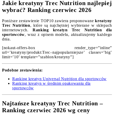
Jakie kreatyny Trec Nutrition najlepiej
wybrać? Ranking czerwiec 2026
Poniższe zestawienie TOP10 zawiera proponowane
kreatyny
Trec Nutrition
, które są najchętniej wybierane w sklepach
internetowych.
Ranking kreatyn Trec Nutrition dla
sportowców
, wraz z opisem modelu, aktualizujemy każdego
dnia.
[nokaut-offers-box render_type=”inline”
url=’kreatyny/produkt:Trec–najpopularniejsze’ classes=’big’
limit=’10’ template=”szablon/kreatyny”]
Podobne zestawienia:
Ranking kreatyn Universal Nutrition dla sportowców
Ranking kreatyn w średnim opakowaniu dla
sportowców
Najtańsze kreatyny Trec Nutrition –
Ranking czerwiec 2026 wg ceny