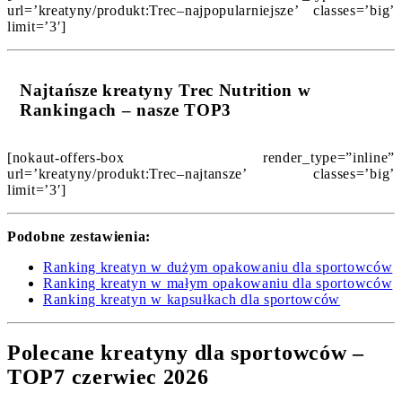
url=’kreatyny/produkt:Trec–najpopularniejsze’ classes=’big’
limit=’3′]
Najtańsze kreatyny Trec Nutrition w
Rankingach – nasze TOP3
[nokaut-offers-box render_type=”inline”
url=’kreatyny/produkt:Trec–najtansze’ classes=’big’
limit=’3′]
Podobne zestawienia:
Ranking kreatyn w dużym opakowaniu dla sportowców
Ranking kreatyn w małym opakowaniu dla sportowców
Ranking kreatyn w kapsułkach dla sportowców
Polecane kreatyny dla sportowców –
TOP7 czerwiec 2026