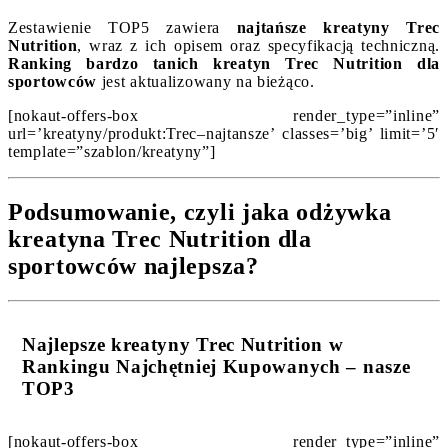
Zestawienie TOP5 zawiera
najtańsze kreatyny Trec
Nutrition
, wraz z ich opisem oraz specyfikacją techniczną.
Ranking bardzo tanich kreatyn Trec Nutrition dla
sportowców
jest aktualizowany na bieżąco.
[nokaut-offers-box render_type=”inline”
url=’kreatyny/produkt:Trec–najtansze’ classes=’big’ limit=’5′
template=”szablon/kreatyny”]
Podsumowanie, czyli jaka odżywka
kreatyna Trec Nutrition dla
sportowców najlepsza?
Najlepsze kreatyny Trec Nutrition w
Rankingu Najchętniej Kupowanych – nasze
TOP3
[nokaut-offers-box render_type=”inline”