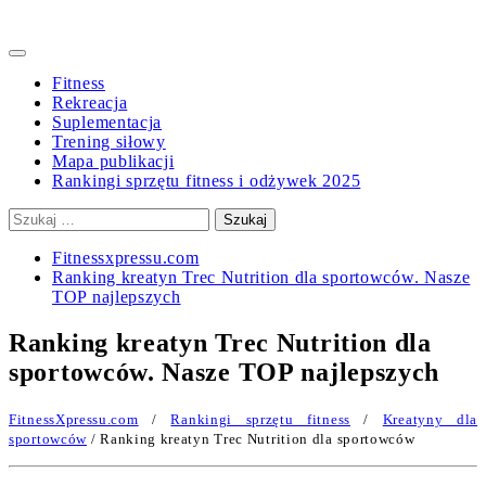
Primary
Menu
Fitness
Rekreacja
Suplementacja
Trening siłowy
Mapa publikacji
Rankingi sprzętu fitness i odżywek 2025
Szukaj:
Fitnessxpressu.com
Ranking kreatyn Trec Nutrition dla sportowców. Nasze
TOP najlepszych
Ranking kreatyn Trec Nutrition dla
sportowców. Nasze TOP najlepszych
FitnessXpressu.com
/
Rankingi sprzętu fitness
/
Kreatyny dla
sportowców
/ Ranking kreatyn Trec Nutrition dla sportowców