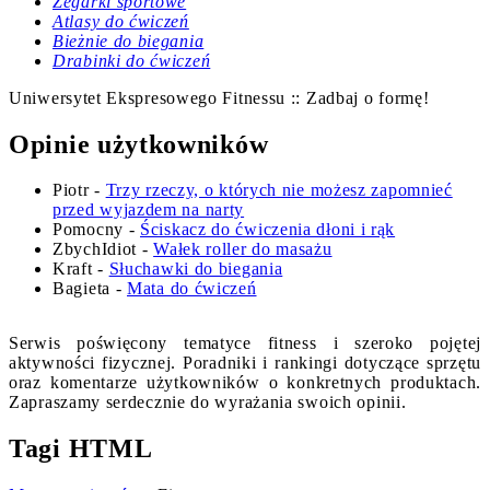
Zegarki sportowe
Atlasy do ćwiczeń
Bieżnie do biegania
Drabinki do ćwiczeń
Uniwersytet Ekspresowego Fitnessu :: Zadbaj o formę!
Opinie użytkowników
Piotr
-
Trzy rzeczy, o których nie możesz zapomnieć
przed wyjazdem na narty
Pomocny
-
Ściskacz do ćwiczenia dłoni i rąk
ZbychIdiot
-
Wałek roller do masażu
Kraft
-
Słuchawki do biegania
Bagieta
-
Mata do ćwiczeń
Serwis poświęcony tematyce fitness i szeroko pojętej
aktywności fizycznej. Poradniki i rankingi dotyczące sprzętu
oraz komentarze użytkowników o konkretnych produktach.
Zapraszamy serdecznie do wyrażania swoich opinii.
Tagi HTML