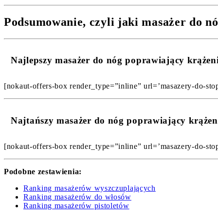
Podsumowanie, czyli jaki masażer do nó
Najlepszy masażer do nóg poprawiający krąże
[nokaut-offers-box render_type=”inline” url=’masazery-do-stop
Najtańszy masażer do nóg poprawiający krąże
[nokaut-offers-box render_type=”inline” url=’masazery-do-stop
Podobne zestawienia:
Ranking masażerów wyszczuplających
Ranking masażerów do włosów
Ranking masażerów pistoletów