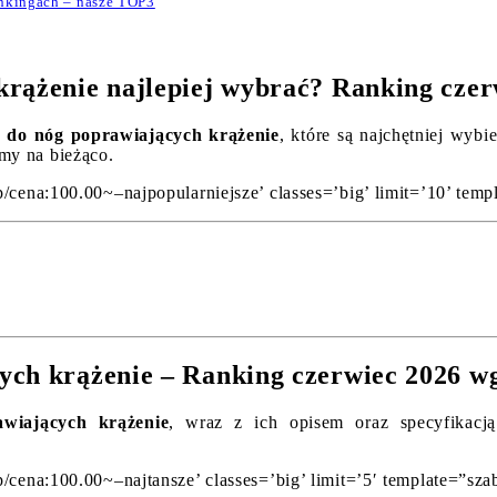
ankingach – nasze TOP3
krążenie najlepiej wybrać? Ranking czer
 do nóg poprawiających krążenie
, które są najchętniej wyb
emy na bieżąco.
p/cena:100.00~–najpopularniejsze’ classes=’big’ limit=’10’ tem
ych krążenie – Ranking czerwiec 2026 w
wiających krążenie
, wraz z ich opisem oraz specyfikacj
p/cena:100.00~–najtansze’ classes=’big’ limit=’5′ template=”sz