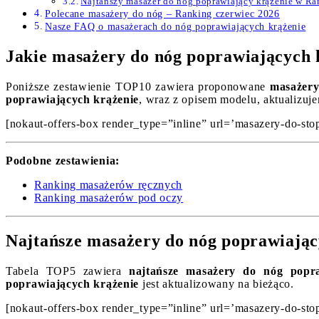
Najtańszy masażer do nóg poprawiający krążenie w R
Polecane masażery do nóg – Ranking czerwiec 2026
Nasze FAQ o masażerach do nóg poprawiających krążenie
Jakie masażery do nóg poprawiających 
Poniższe zestawienie TOP10 zawiera proponowane
masażery
poprawiających krążenie
, wraz z opisem modelu, aktualizuj
[nokaut-offers-box render_type=”inline” url=’masazery-do-sto
Podobne zestawienia:
Ranking masażerów ręcznych
Ranking masażerów pod oczy
Najtańsze masażery do nóg poprawiając
Tabela TOP5 zawiera
najtańsze masażery do nóg popra
poprawiających krążenie
jest aktualizowany na bieżąco.
[nokaut-offers-box render_type=”inline” url=’masazery-do-sto