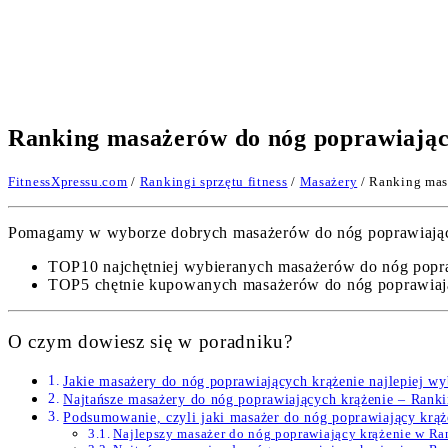
Ranking masażerów do nóg poprawiając
FitnessXpressu.com
/
Rankingi sprzętu fitness
/
Masażery
/ Ranking mas
Pomagamy w wyborze dobrych masażerów do nóg poprawiających
TOP10 najchętniej wybieranych masażerów do nóg popra
TOP5 chętnie kupowanych masażerów do nóg poprawiając
O czym dowiesz się w poradniku?
Jakie masażery do nóg poprawiających krążenie najlepiej w
Najtańsze masażery do nóg poprawiających krążenie – Rank
Podsumowanie, czyli jaki masażer do nóg poprawiający krąż
Najlepszy masażer do nóg poprawiający krążenie w R