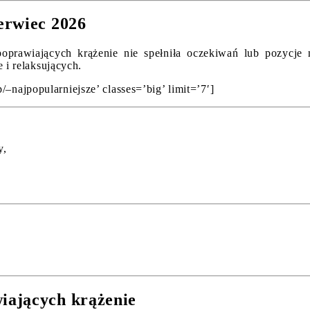
erwiec 2026
rawiających krążenie nie spełniła oczekiwań lub pozycje ni
i relaksujących.
–najpopularniejsze’ classes=’big’ limit=’7′]
y,
iających krążenie