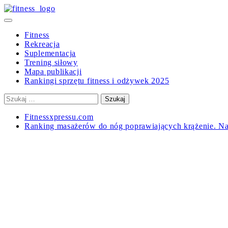
Skip
to
Primary
content
Menu
Fitness
Rekreacja
Suplementacja
Trening siłowy
Mapa publikacji
Rankingi sprzętu fitness i odżywek 2025
Szukaj:
Fitnessxpressu.com
Ranking masażerów do nóg poprawiających krążenie. N