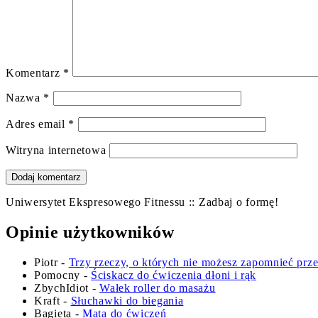
Komentarz
*
Nazwa
*
Adres email
*
Witryna internetowa
Uniwersytet Ekspresowego Fitnessu :: Zadbaj o formę!
Opinie użytkowników
Piotr
-
Trzy rzeczy, o których nie możesz zapomnieć prz
Pomocny
-
Ściskacz do ćwiczenia dłoni i rąk
ZbychIdiot
-
Wałek roller do masażu
Kraft
-
Słuchawki do biegania
Bagieta
-
Mata do ćwiczeń