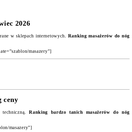
wiec 2026
ierane w sklepach internetowych.
Ranking masażerów do nóg
plate=”szablon/masazery”]
g ceny
ą techniczną.
Ranking bardzo tanich masażerów do nóg
ablon/masazery”]