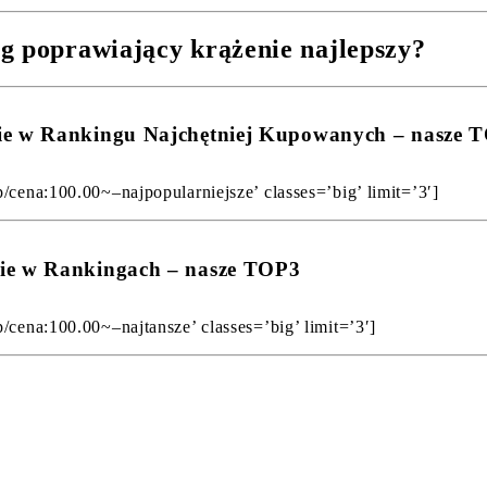
g poprawiający krążenie najlepszy?
nie w Rankingu Najchętniej Kupowanych – nasze 
/cena:100.00~–najpopularniejsze’ classes=’big’ limit=’3′]
nie w Rankingach – nasze TOP3
/cena:100.00~–najtansze’ classes=’big’ limit=’3′]