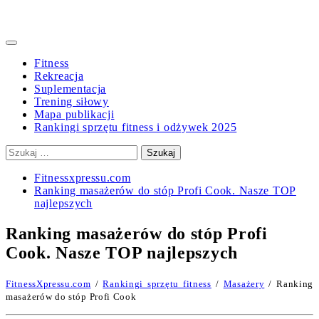
Primary
Menu
Fitness
Rekreacja
Suplementacja
Trening siłowy
Mapa publikacji
Rankingi sprzętu fitness i odżywek 2025
Szukaj:
Fitnessxpressu.com
Ranking masażerów do stóp Profi Cook. Nasze TOP
najlepszych
Ranking masażerów do stóp Profi
Cook. Nasze TOP najlepszych
FitnessXpressu.com
/
Rankingi sprzętu fitness
/
Masażery
/ Ranking
masażerów do stóp Profi Cook