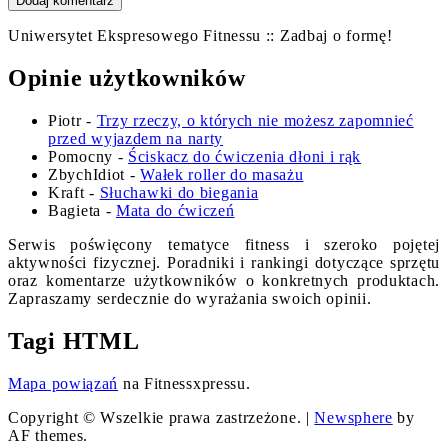
Uniwersytet Ekspresowego Fitnessu :: Zadbaj o formę!
Opinie użytkowników
Piotr
-
Trzy rzeczy, o których nie możesz zapomnieć
przed wyjazdem na narty
Pomocny
-
Ściskacz do ćwiczenia dłoni i rąk
ZbychIdiot
-
Wałek roller do masażu
Kraft
-
Słuchawki do biegania
Bagieta
-
Mata do ćwiczeń
Serwis poświęcony tematyce fitness i szeroko pojętej
aktywności fizycznej. Poradniki i rankingi dotyczące sprzętu
oraz komentarze użytkowników o konkretnych produktach.
Zapraszamy serdecznie do wyrażania swoich opinii.
Tagi HTML
Mapa powiązań
na Fitnessxpressu.
Copyright © Wszelkie prawa zastrzeżone.
|
Newsphere
by
AF themes.