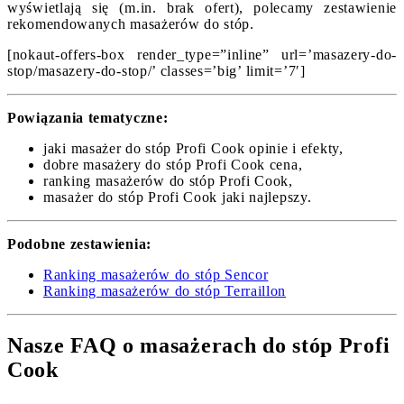
wyświetlają się (m.in. brak ofert), polecamy zestawienie
rekomendowanych masażerów do stóp.
[nokaut-offers-box render_type=”inline” url=’masazery-do-
stop/masazery-do-stop/’ classes=’big’ limit=’7′]
Powiązania tematyczne:
jaki masażer do stóp Profi Cook opinie i efekty,
dobre masażery do stóp Profi Cook cena,
ranking masażerów do stóp Profi Cook,
masażer do stóp Profi Cook jaki najlepszy.
Podobne zestawienia:
Ranking masażerów do stóp Sencor
Ranking masażerów do stóp Terraillon
Nasze FAQ o masażerach do stóp Profi
Cook