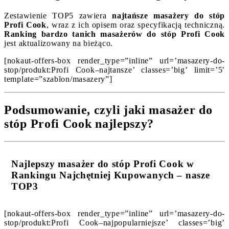
Zestawienie TOP5 zawiera
najtańsze masażery do stóp
Profi Cook
, wraz z ich opisem oraz specyfikacją techniczną.
Ranking bardzo tanich masażerów do stóp Profi Cook
jest aktualizowany na bieżąco.
[nokaut-offers-box render_type=”inline” url=’masazery-do-
stop/produkt:Profi Cook–najtansze’ classes=’big’ limit=’5′
template=”szablon/masazery”]
Podsumowanie, czyli jaki masażer do
stóp Profi Cook najlepszy?
Najlepszy masażer do stóp Profi Cook w
Rankingu Najchętniej Kupowanych – nasze
TOP3
[nokaut-offers-box render_type=”inline” url=’masazery-do-
stop/produkt:Profi Cook–najpopularniejsze’ classes=’big’