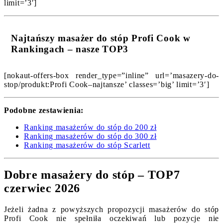
limit=’3′]
Najtańszy masażer do stóp Profi Cook w
Rankingach – nasze TOP3
[nokaut-offers-box render_type=”inline” url=’masazery-do-
stop/produkt:Profi Cook–najtansze’ classes=’big’ limit=’3′]
Podobne zestawienia:
Ranking masażerów do stóp do 200 zł
Ranking masażerów do stóp do 300 zł
Ranking masażerów do stóp Scarlett
Dobre masażery do stóp – TOP7
czerwiec 2026
Jeżeli żadna z powyższych propozycji masażerów do stóp
Profi Cook nie spełniła oczekiwań lub pozycje nie