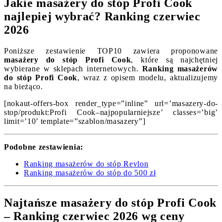
Jakie masażery do stóp Profi Cook
najlepiej wybrać? Ranking czerwiec
2026
Poniższe zestawienie TOP10 zawiera proponowane
masażery do stóp Profi Cook
, które są najchętniej
wybierane w sklepach internetowych.
Ranking masażerów
do stóp Profi Cook
, wraz z opisem modelu, aktualizujemy
na bieżąco.
[nokaut-offers-box render_type=”inline” url=’masazery-do-
stop/produkt:Profi Cook–najpopularniejsze’ classes=’big’
limit=’10’ template=”szablon/masazery”]
Podobne zestawienia:
Ranking masażerów do stóp Revlon
Ranking masażerów do stóp do 500 zł
Najtańsze masażery do stóp Profi Cook
– Ranking czerwiec 2026 wg ceny