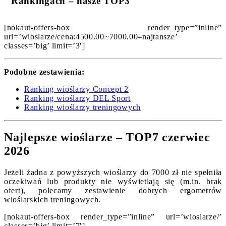
Rankingach – nasze TOP3
[nokaut-offers-box render_type=”inline”
url=’wioslarze/cena:4500.00~7000.00–najtansze’
classes=’big’ limit=’3′]
Podobne zestawienia:
Ranking wioślarzy Concept 2
Ranking wioślarzy DEL Sport
Ranking wioślarzy treningowych
Najlepsze wioślarze – TOP7 czerwiec
2026
Jeżeli żadna z powyższych wioślarzy do 7000 zł nie spełniła
oczekiwań lub produkty nie wyświetlają się (m.in. brak
ofert), polecamy zestawienie dobrych ergometrów
wioślarskich treningowych.
[nokaut-offers-box render_type=”inline” url=’wioslarze/’
classes=’big’ limit=’7′]