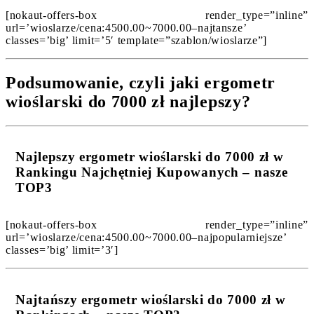
[nokaut-offers-box render_type=”inline”
url=’wioslarze/cena:4500.00~7000.00–najtansze’
classes=’big’ limit=’5′ template=”szablon/wioslarze”]
Podsumowanie, czyli jaki ergometr
wioślarski do 7000 zł najlepszy?
Najlepszy ergometr wioślarski do 7000 zł w
Rankingu Najchętniej Kupowanych – nasze
TOP3
[nokaut-offers-box render_type=”inline”
url=’wioslarze/cena:4500.00~7000.00–najpopularniejsze’
classes=’big’ limit=’3′]
Najtańszy ergometr wioślarski do 7000 zł w