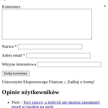
Komentarz
*
Nazwa
*
Adres email
*
Witryna internetowa
Uniwersytet Ekspresowego Fitnessu :: Zadbaj o formę!
Opinie użytkowników
Piotr
-
Trzy rzeczy, o których nie możesz zapomnieć
przed wyjazdem na narty