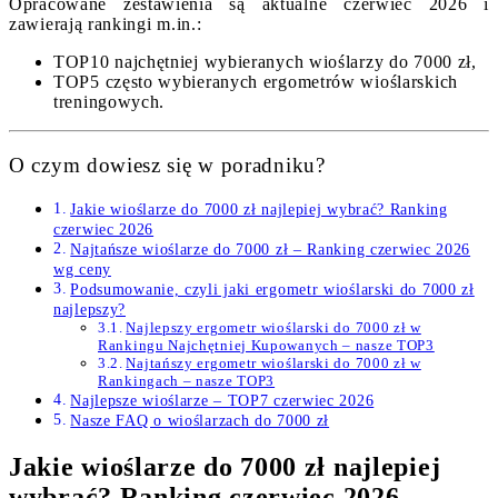
Opracowane zestawienia są aktualne czerwiec 2026 i
zawierają rankingi m.in.:
TOP10 najchętniej wybieranych wioślarzy do 7000 zł,
TOP5 często wybieranych ergometrów wioślarskich
treningowych.
O czym dowiesz się w poradniku?
Jakie wioślarze do 7000 zł najlepiej wybrać? Ranking
czerwiec 2026
Najtańsze wioślarze do 7000 zł – Ranking czerwiec 2026
wg ceny
Podsumowanie, czyli jaki ergometr wioślarski do 7000 zł
najlepszy?
Najlepszy ergometr wioślarski do 7000 zł w
Rankingu Najchętniej Kupowanych – nasze TOP3
Najtańszy ergometr wioślarski do 7000 zł w
Rankingach – nasze TOP3
Najlepsze wioślarze – TOP7 czerwiec 2026
Nasze FAQ o wioślarzach do 7000 zł
Jakie wioślarze do 7000 zł najlepiej
wybrać? Ranking czerwiec 2026