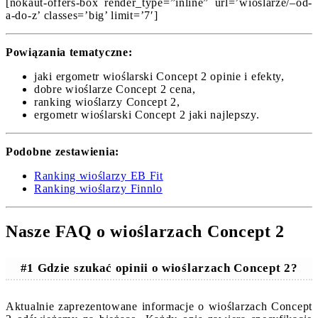
[nokaut-offers-box render_type=”inline” url=’wioslarze/–od-
a-do-z’ classes=’big’ limit=’7′]
Powiązania tematyczne:
jaki ergometr wioślarski Concept 2 opinie i efekty,
dobre wioślarze Concept 2 cena,
ranking wioślarzy Concept 2,
ergometr wioślarski Concept 2 jaki najlepszy.
Podobne zestawienia:
Ranking wioślarzy EB Fit
Ranking wioślarzy Finnlo
Nasze FAQ o wioślarzach Concept 2
#1 Gdzie szukać opinii o wioślarzach Concept 2?
Aktualnie zaprezentowane informacje o wioślarzach Concept