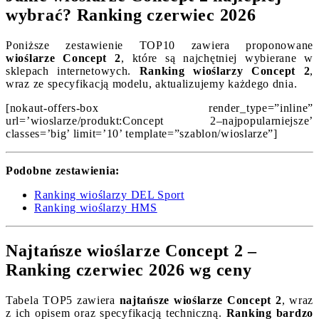
wybrać? Ranking czerwiec 2026
Poniższe zestawienie TOP10 zawiera proponowane
wioślarze Concept 2
, które są najchętniej wybierane w
sklepach internetowych.
Ranking wioślarzy Concept 2
,
wraz ze specyfikacją modelu, aktualizujemy każdego dnia.
[nokaut-offers-box render_type=”inline”
url=’wioslarze/produkt:Concept 2–najpopularniejsze’
classes=’big’ limit=’10’ template=”szablon/wioslarze”]
Podobne zestawienia:
Ranking wioślarzy DEL Sport
Ranking wioślarzy HMS
Najtańsze wioślarze Concept 2 –
Ranking czerwiec 2026 wg ceny
Tabela TOP5 zawiera
najtańsze wioślarze Concept 2
, wraz
z ich opisem oraz specyfikacją techniczną.
Ranking bardzo