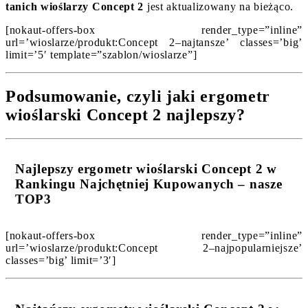
tanich wioślarzy Concept 2
jest aktualizowany na bieżąco.
[nokaut-offers-box render_type=”inline”
url=’wioslarze/produkt:Concept 2–najtansze’ classes=’big’
limit=’5′ template=”szablon/wioslarze”]
Podsumowanie, czyli jaki ergometr
wioślarski Concept 2 najlepszy?
Najlepszy ergometr wioślarski Concept 2 w
Rankingu Najchętniej Kupowanych – nasze
TOP3
[nokaut-offers-box render_type=”inline”
url=’wioslarze/produkt:Concept 2–najpopularniejsze’
classes=’big’ limit=’3′]