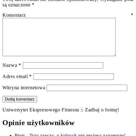
są oznaczone
*
Komentarz
*
Nazwa
*
Adres email
*
Witryna internetowa
Uniwersytet Ekspresowego Fitnessu :: Zadbaj o formę!
Opinie użytkowników
Piotr
-
Trzy rzeczy, o których nie możesz zapomnieć