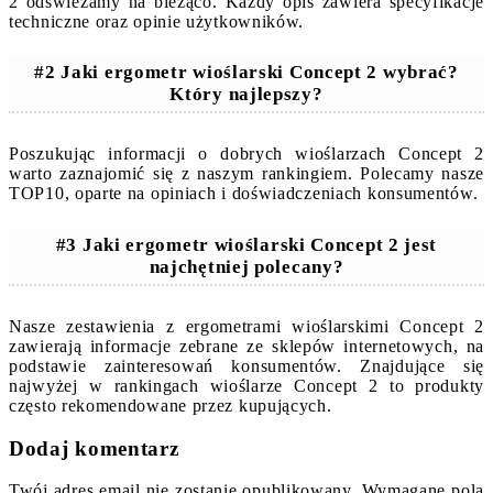
2 odświeżamy na bieżąco. Każdy opis zawiera specyfikacje
techniczne oraz opinie użytkowników.
#2 Jaki ergometr wioślarski Concept 2 wybrać?
Który najlepszy?
Poszukując informacji o dobrych wioślarzach Concept 2
warto zaznajomić się z naszym rankingiem. Polecamy nasze
TOP10, oparte na opiniach i doświadczeniach konsumentów.
#3 Jaki ergometr wioślarski Concept 2 jest
najchętniej polecany?
Nasze zestawienia z ergometrami wioślarskimi Concept 2
zawierają informacje zebrane ze sklepów internetowych, na
podstawie zainteresowań konsumentów. Znajdujące się
najwyżej w rankingach wioślarze Concept 2 to produkty
często rekomendowane przez kupujących.
Dodaj komentarz
Twój adres email nie zostanie opublikowany.
Wymagane pola