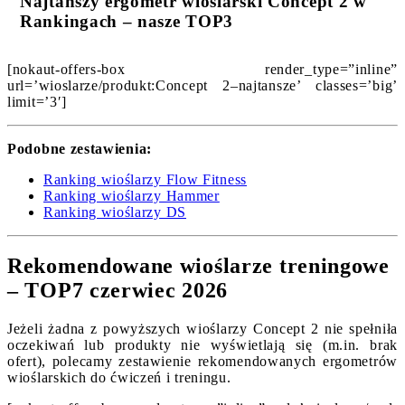
Najtańszy ergometr wioślarski Concept 2 w
Rankingach – nasze TOP3
[nokaut-offers-box render_type=”inline”
url=’wioslarze/produkt:Concept 2–najtansze’ classes=’big’
limit=’3′]
Podobne zestawienia:
Ranking wioślarzy Flow Fitness
Ranking wioślarzy Hammer
Ranking wioślarzy DS
Rekomendowane wioślarze treningowe
– TOP7 czerwiec 2026
Jeżeli żadna z powyższych wioślarzy Concept 2 nie spełniła
oczekiwań lub produkty nie wyświetlają się (m.in. brak
ofert), polecamy zestawienie rekomendowanych ergometrów
wioślarskich do ćwiczeń i treningu.