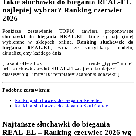
Jakie słuchawki do biegania REAL-EL
najlepiej wybrać? Ranking czerwiec
2026
Poniższe zestawienie TOP10 zawiera proponowane
słuchawki do biegania REAL-EL
, które są najchętniej
wybierane w sklepach online.
Ranking słuchawek do
biegania REAL-EL
, wraz ze specyfikacją modelu,
aktualizujemy każdego dnia.
[nokaut-offers-box render_type=”inline”
url=’sluchawki/produkt:REAL-EL–najpopularniejsze’
classes=’big’ limit=’10’ template=”szablon/sluchawki”]
Podobne zestawienia:
Ranking słuchawek do biegania Rebeltec
Ranking słuchawek do biegania SkullCandy
Najtańsze słuchawki do biegania
REAL-EL – Ranking czerwiec 2026 wg