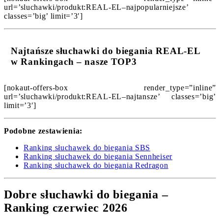
url=’sluchawki/produkt:REAL-EL–najpopularniejsze’
classes=’big’ limit=’3′]
Najtańsze słuchawki do biegania REAL-EL
w Rankingach – nasze TOP3
[nokaut-offers-box render_type=”inline”
url=’sluchawki/produkt:REAL-EL–najtansze’ classes=’big’
limit=’3′]
Podobne zestawienia:
Ranking słuchawek do biegania SBS
Ranking słuchawek do biegania Sennheiser
Ranking słuchawek do biegania Redragon
Dobre słuchawki do biegania –
Ranking czerwiec 2026