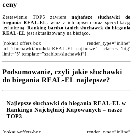
ceny
Zestawienie TOP5 zawiera
najtańsze słuchawki do
biegania REAL-EL
, wraz z ich opisem oraz specyfikacją
techniczną.
Ranking bardzo tanich słuchawek do biegania
REAL-EL
jest aktualizowany na bieżąco.
[nokaut-offers-box render_type=”inline”
url=’sluchawki/produkt:REAL-EL–najtansze’ classes=’big’
limit=’5′ template=”szablon/sluchawki”]
Podsumowanie, czyli jakie słuchawki
do biegania REAL-EL najlepsze?
Najlepsze słuchawki do biegania REAL-EL w
Rankingu Najchętniej Kupowanych – nasze
TOP3
[nokaut-offers-box render_type=”inline”