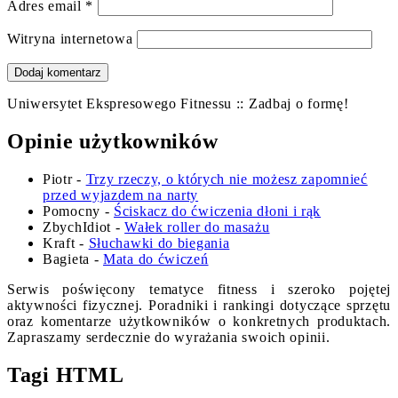
Adres email
*
Witryna internetowa
Uniwersytet Ekspresowego Fitnessu :: Zadbaj o formę!
Opinie użytkowników
Piotr
-
Trzy rzeczy, o których nie możesz zapomnieć
przed wyjazdem na narty
Pomocny
-
Ściskacz do ćwiczenia dłoni i rąk
ZbychIdiot
-
Wałek roller do masażu
Kraft
-
Słuchawki do biegania
Bagieta
-
Mata do ćwiczeń
Serwis poświęcony tematyce fitness i szeroko pojętej
aktywności fizycznej. Poradniki i rankingi dotyczące sprzętu
oraz komentarze użytkowników o konkretnych produktach.
Zapraszamy serdecznie do wyrażania swoich opinii.
Tagi HTML