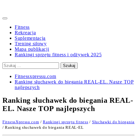
Primary
Menu
Fitness
Rekreacja
Suplementacja
Trening siłowy
Mapa publikacji
Rankingi sprzętu fitness i odżywek 2025
Szukaj:
Fitnessxpressu.com
Ranking słuchawek do biegania REAL-EL. Nasze TOP
najlepszych
Ranking słuchawek do biegania REAL-
EL. Nasze TOP najlepszych
FitnessXpressu.com
/
Rankingi sprzętu fitness
/
Słuchawki do biegania
/ Ranking słuchawek do biegania REAL-EL