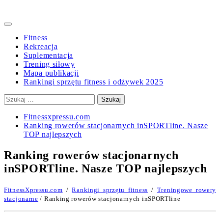
Primary
Menu
Fitness
Rekreacja
Suplementacja
Trening siłowy
Mapa publikacji
Rankingi sprzętu fitness i odżywek 2025
Szukaj:
Fitnessxpressu.com
Ranking rowerów stacjonarnych inSPORTline. Nasze
TOP najlepszych
Ranking rowerów stacjonarnych
inSPORTline. Nasze TOP najlepszych
FitnessXpressu.com
/
Rankingi sprzętu fitness
/
Treningowe rowery
stacjonarne
/ Ranking rowerów stacjonarnych inSPORTline