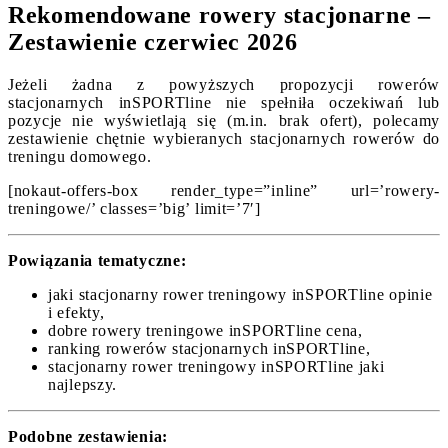
Rekomendowane rowery stacjonarne –
Zestawienie czerwiec 2026
Jeżeli żadna z powyższych propozycji rowerów
stacjonarnych inSPORTline nie spełniła oczekiwań lub
pozycje nie wyświetlają się (m.in. brak ofert), polecamy
zestawienie chętnie wybieranych stacjonarnych rowerów do
treningu domowego.
[nokaut-offers-box render_type=”inline” url=’rowery-
treningowe/’ classes=’big’ limit=’7′]
Powiązania tematyczne:
jaki stacjonarny rower treningowy inSPORTline opinie
i efekty,
dobre rowery treningowe inSPORTline cena,
ranking rowerów stacjonarnych inSPORTline,
stacjonarny rower treningowy inSPORTline jaki
najlepszy.
Podobne zestawienia: