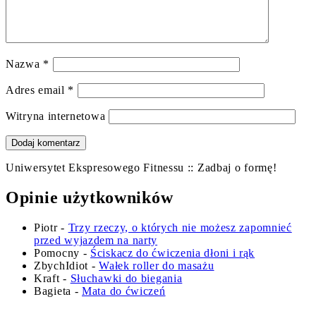
Nazwa
*
Adres email
*
Witryna internetowa
Uniwersytet Ekspresowego Fitnessu :: Zadbaj o formę!
Opinie użytkowników
Piotr
-
Trzy rzeczy, o których nie możesz zapomnieć
przed wyjazdem na narty
Pomocny
-
Ściskacz do ćwiczenia dłoni i rąk
ZbychIdiot
-
Wałek roller do masażu
Kraft
-
Słuchawki do biegania
Bagieta
-
Mata do ćwiczeń