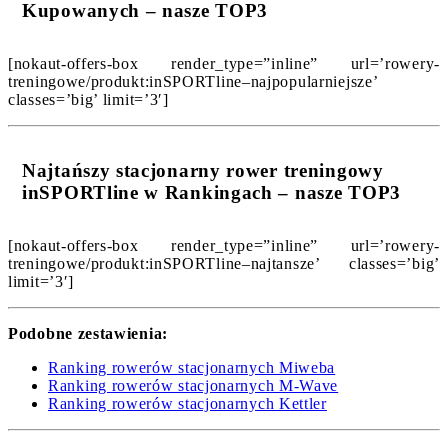
Kupowanych – nasze TOP3
[nokaut-offers-box render_type=”inline” url=’rowery-
treningowe/produkt:inSPORTline–najpopularniejsze’
classes=’big’ limit=’3′]
Najtańszy stacjonarny rower treningowy
inSPORTline w Rankingach – nasze TOP3
[nokaut-offers-box render_type=”inline” url=’rowery-
treningowe/produkt:inSPORTline–najtansze’ classes=’big’
limit=’3′]
Podobne zestawienia:
Ranking rowerów stacjonarnych Miweba
Ranking rowerów stacjonarnych M-Wave
Ranking rowerów stacjonarnych Kettler