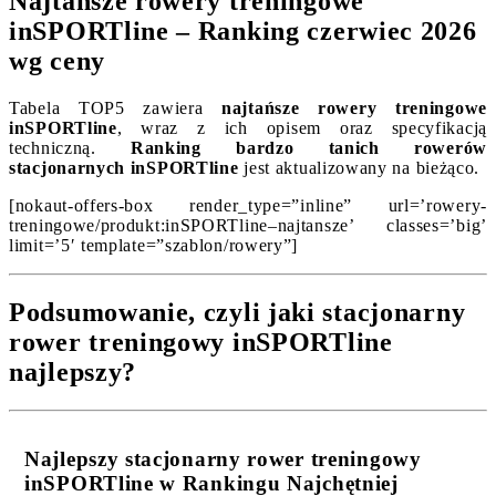
Najtańsze rowery treningowe
inSPORTline – Ranking czerwiec 2026
wg ceny
Tabela TOP5 zawiera
najtańsze rowery treningowe
inSPORTline
, wraz z ich opisem oraz specyfikacją
techniczną.
Ranking bardzo tanich rowerów
stacjonarnych inSPORTline
jest aktualizowany na bieżąco.
[nokaut-offers-box render_type=”inline” url=’rowery-
treningowe/produkt:inSPORTline–najtansze’ classes=’big’
limit=’5′ template=”szablon/rowery”]
Podsumowanie, czyli jaki stacjonarny
rower treningowy inSPORTline
najlepszy?
Najlepszy stacjonarny rower treningowy
inSPORTline w Rankingu Najchętniej