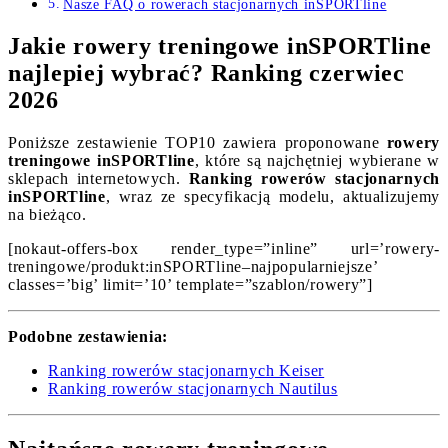
Nasze FAQ o rowerach stacjonarnych inSPORTline
Jakie rowery treningowe inSPORTline
najlepiej wybrać? Ranking czerwiec
2026
Poniższe zestawienie TOP10 zawiera proponowane
rowery
treningowe inSPORTline
, które są najchętniej wybierane w
sklepach internetowych.
Ranking rowerów stacjonarnych
inSPORTline
, wraz ze specyfikacją modelu, aktualizujemy
na bieżąco.
[nokaut-offers-box render_type=”inline” url=’rowery-
treningowe/produkt:inSPORTline–najpopularniejsze’
classes=’big’ limit=’10’ template=”szablon/rowery”]
Podobne zestawienia:
Ranking rowerów stacjonarnych Keiser
Ranking rowerów stacjonarnych Nautilus