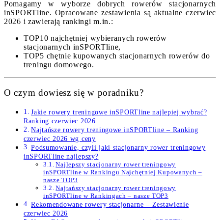
Pomagamy w wyborze dobrych rowerów stacjonarnych
inSPORTline. Opracowane zestawienia są aktualne czerwiec
2026 i zawierają rankingi m.in.:
TOP10 najchętniej wybieranych rowerów
stacjonarnych inSPORTline,
TOP5 chętnie kupowanych stacjonarnych rowerów do
treningu domowego.
O czym dowiesz się w poradniku?
Jakie rowery treningowe inSPORTline najlepiej wybrać?
Ranking czerwiec 2026
Najtańsze rowery treningowe inSPORTline – Ranking
czerwiec 2026 wg ceny
Podsumowanie, czyli jaki stacjonarny rower treningowy
inSPORTline najlepszy?
Najlepszy stacjonarny rower treningowy
inSPORTline w Rankingu Najchętniej Kupowanych –
nasze TOP3
Najtańszy stacjonarny rower treningowy
inSPORTline w Rankingach – nasze TOP3
Rekomendowane rowery stacjonarne – Zestawienie
czerwiec 2026