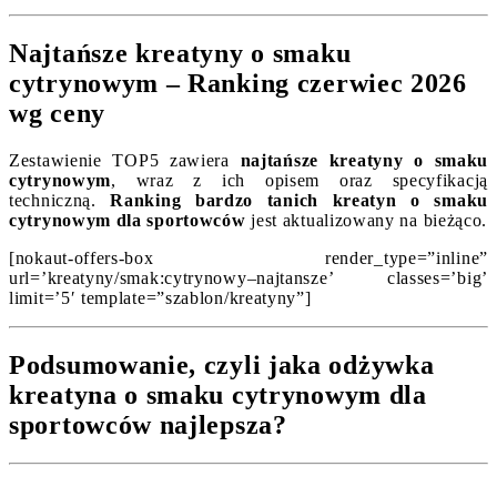
Najtańsze kreatyny o smaku
cytrynowym – Ranking czerwiec 2026
wg ceny
Zestawienie TOP5 zawiera
najtańsze kreatyny o smaku
cytrynowym
, wraz z ich opisem oraz specyfikacją
techniczną.
Ranking bardzo tanich kreatyn o smaku
cytrynowym dla sportowców
jest aktualizowany na bieżąco.
[nokaut-offers-box render_type=”inline”
url=’kreatyny/smak:cytrynowy–najtansze’ classes=’big’
limit=’5′ template=”szablon/kreatyny”]
Podsumowanie, czyli jaka odżywka
kreatyna o smaku cytrynowym dla
sportowców najlepsza?