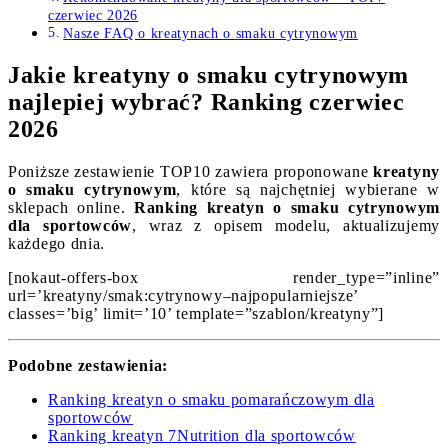
czerwiec 2026
Nasze FAQ o kreatynach o smaku cytrynowym
Jakie kreatyny o smaku cytrynowym
najlepiej wybrać? Ranking czerwiec
2026
Poniższe zestawienie TOP10 zawiera proponowane
kreatyny
o smaku cytrynowym
, które są najchętniej wybierane w
sklepach online.
Ranking kreatyn o smaku cytrynowym
dla sportowców
, wraz z opisem modelu, aktualizujemy
każdego dnia.
[nokaut-offers-box render_type=”inline”
url=’kreatyny/smak:cytrynowy–najpopularniejsze’
classes=’big’ limit=’10’ template=”szablon/kreatyny”]
Podobne zestawienia:
Ranking kreatyn o smaku pomarańczowym dla
sportowców
Ranking kreatyn 7Nutrition dla sportowców