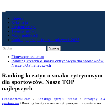
Primary
Menu
Fitness
Rekreacja
Suplementacja
Trening siłowy
Mapa publikacji
Rankingi sprzętu fitness i odżywek 2025
Szukaj:
Fitnessxpressu.com
Ranking kreatyn o smaku cytrynowym dla sportowców.
Nasze TOP najlepszych
Ranking kreatyn o smaku cytrynowym
dla sportowców. Nasze TOP
najlepszych
FitnessXpressu.com
/
Rankingi sprzętu fitness
/
Kreatyny dla
sportowców
/ Ranking kreatyn o smaku cytrynowym dla sportowców