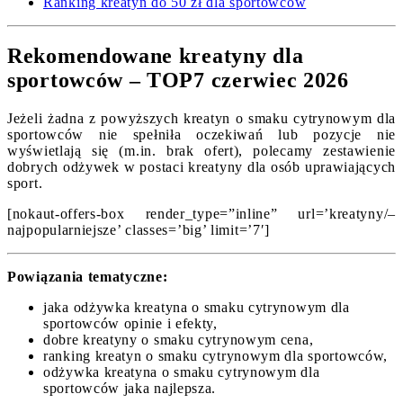
Ranking kreatyn do 50 zł dla sportowców
Rekomendowane kreatyny dla
sportowców – TOP7 czerwiec 2026
Jeżeli żadna z powyższych kreatyn o smaku cytrynowym dla
sportowców nie spełniła oczekiwań lub pozycje nie
wyświetlają się (m.in. brak ofert), polecamy zestawienie
dobrych odżywek w postaci kreatyny dla osób uprawiających
sport.
[nokaut-offers-box render_type=”inline” url=’kreatyny/–
najpopularniejsze’ classes=’big’ limit=’7′]
Powiązania tematyczne:
jaka odżywka kreatyna o smaku cytrynowym dla
sportowców opinie i efekty,
dobre kreatyny o smaku cytrynowym cena,
ranking kreatyn o smaku cytrynowym dla sportowców,
odżywka kreatyna o smaku cytrynowym dla
sportowców jaka najlepsza.