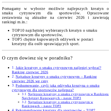
Pomagamy w wyborze możliwie najlepszych kreatyn o
smaku cytrynowym dla sportowców. Opracowane
zestawienia są aktualne na czerwiec 2026 i zawierają
rankingi m.in.:
TOP10 najchętniej wybieranych kreatyn o smaku
cytrynowym dla sportowców,
TOP5 chętnie kupowanych odżywek w postaci
kreatyny dla osób uprawiających sport.
O czym dowiesz się w poradniku?
Jakie kreatyny o smaku cytrynowym najlepiej wybrać?
Ranking czerwiec 2026
Najtańsze kreatyny o smaku cytrynowym – Ranking
czerwiec 2026 wg ceny
Podsumowanie, czyli jaka odżywka kreatyna o smaku
cytrynowym dla sportowców najlepsza?
Najlepsze kreatyny o smaku cytrynowym w Rankingu
Najchętniej Kupowanych – nasze TOP3
Najtańsze kreatyny o smaku cytrynowym w
Rankingach – nasze TOP3
Rekomendowane kreatyny dla sportowców – TOP7