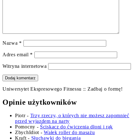
Nazwa
*
Adres email
*
Witryna internetowa
Uniwersytet Ekspresowego Fitnessu :: Zadbaj o formę!
Opinie użytkowników
Piotr
-
Trzy rzeczy, o których nie możesz zapomnieć
przed wyjazdem na narty
Pomocny
-
Ściskacz do ćwiczenia dłoni i rąk
ZbychIdiot
-
Wałek roller do masażu
Kraft
-
Słuchawki do biegania