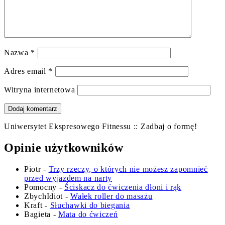
Nazwa
*
Adres email
*
Witryna internetowa
Uniwersytet Ekspresowego Fitnessu :: Zadbaj o formę!
Opinie użytkowników
Piotr
-
Trzy rzeczy, o których nie możesz zapomnieć
przed wyjazdem na narty
Pomocny
-
Ściskacz do ćwiczenia dłoni i rąk
ZbychIdiot
-
Wałek roller do masażu
Kraft
-
Słuchawki do biegania
Bagieta
-
Mata do ćwiczeń