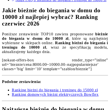
Nasze FAQ o bieżniach do biegania i treningu do 10000 zł
Jakie bieżnie do biegania w domu do
10000 zł najlepiej wybrać? Ranking
czerwiec 2026
Poniższe zestawienie TOP10 zawiera proponowane
bieżnie
do biegania w domu do 10000 zł
, które są najchętniej
wybierane w sklepach online.
Ranking bieżni do biegania i
treningu do 10000 zł
, wraz ze specyfikacją modelu,
aktualizujemy każdego dnia.
[nokaut-offers-box render_type=”inline”
url=’bieznie/cena:8000.00~10000.00–najpopularniejsze’
classes=’big’ limit=’10’ template=”szablon/bieznie”]
Podobne zestawienia:
Ranking bieżni do biegania i treningu do 15000 zł
Ranking domowych bieżni elektrycznych Bowflex
Najtańsze bieżnie do biegania w domu