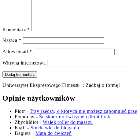
Komentarz
*
Nazwa
*
Adres email
*
Witryna internetowa
Uniwersytet Ekspresowego Fitnessu :: Zadbaj o formę!
Opinie użytkowników
Piotr
-
Trzy rzeczy, o których nie możesz zapomnieć prz
Pomocny
-
Ściskacz do ćwiczenia dłoni i rąk
ZbychIdiot
-
Wałek roller do masażu
Kraft
-
Słuchawki do biegania
Bagieta
-
Mata do ćwiczeń