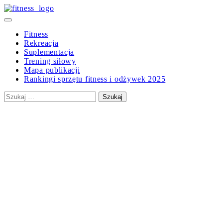
Skip
to
Primary
content
Menu
Fitness
Rekreacja
Suplementacja
Trening siłowy
Mapa publikacji
Rankingi sprzętu fitness i odżywek 2025
Szukaj: