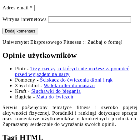
Adres email
*
Witryna internetowa
Uniwersytet Ekspresowego Fitnessu :: Zadbaj o formę!
Opinie użytkowników
Piotr
-
Trzy rzeczy, o których nie możesz zapomnieć
przed wyjazdem na narty
Pomocny
-
Ściskacz do ćwiczenia dłoni i rąk
ZbychIdiot
-
Wałek roller do masażu
Kraft
-
Słuchawki do biegania
Bagieta
-
Mata do ćwiczeń
Serwis poświęcony tematyce fitness i szeroko pojętej
aktywności fizycznej. Poradniki i rankingi dotyczące sprzętu
oraz komentarze użytkowników o konkretnych produktach.
Zapraszamy serdecznie do wyrażania swoich opinii.
Tagi HTML