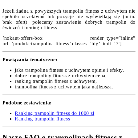
Jeżeli żadna z powyższych trampolin fitness z uchwytem nie
spełniła oczekiwań lub pozycje nie wyświetlają się (m.in.
brak ofert), polecamy zestawienie dobrych trampolin do
ćwiczeń i treningu fitness.
[nokaut-offers-box render_type=”inline”
url=’produkt:trampolina fitness’ classes=’big’ limit=’7′]
Powiązania tematyczne:
jaka trampolina fitness z uchwytem opinie i efekty,
dobre trampoliny fitness z uchwytem cena,
ranking trampolin fitness z uchwytem,
trampolina fitness z uchwytem jaka najlepsza.
Podobne zestawienia:
Ranking trampolin fitness do 1000 zł
Ranking trampolin fitness
Nasze FAQ o trampolinach fitness z