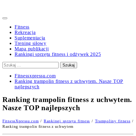
Primary
Menu
Fitness
Rekreacja
Suplementacja
Trening siłowy
Mapa publikacji
Rankingi sprzętu fitness i odżywek 2025
Szukaj:
Fitnessxpressu.com
Ranking trampolin fitness z uchwytem. Nasze TOP
najlepszych
Ranking trampolin fitness z uchwytem.
Nasze TOP najlepszych
FitnessXpressu.com
/
Rankingi sprzętu fitness
/
Trampoliny fitness
/
Ranking trampolin fitness z uchwytem