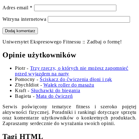
Adres email
*
Witryna internetowa
Uniwersytet Ekspresowego Fitnessu :: Zadbaj o formę!
Opinie użytkowników
Piotr
-
Trzy rzeczy, o których nie możesz zapomnieć
przed wyjazdem na narty
Pomocny
-
Ściskacz do ćwiczenia dłoni i rąk
ZbychIdiot
-
Wałek roller do masażu
Kraft
-
Słuchawki do biegania
Bagieta
-
Mata do ćwiczeń
Serwis poświęcony tematyce fitness i szeroko pojętej
aktywności fizycznej. Poradniki i rankingi dotyczące sprzętu
oraz komentarze użytkowników o konkretnych produktach.
Zapraszamy serdecznie do wyrażania swoich opinii.
Tagi HTML