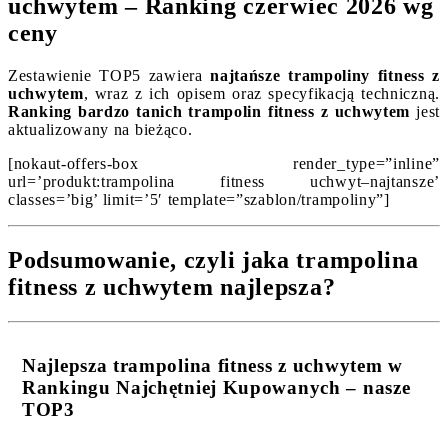
uchwytem – Ranking czerwiec 2026 wg
ceny
Zestawienie TOP5 zawiera
najtańsze trampoliny fitness z
uchwytem
, wraz z ich opisem oraz specyfikacją techniczną.
Ranking bardzo tanich trampolin fitness z uchwytem
jest
aktualizowany na bieżąco.
[nokaut-offers-box render_type=”inline”
url=’produkt:trampolina fitness uchwyt–najtansze’
classes=’big’ limit=’5′ template=”szablon/trampoliny”]
Podsumowanie, czyli jaka trampolina
fitness z uchwytem najlepsza?
Najlepsza trampolina fitness z uchwytem w
Rankingu Najchętniej Kupowanych – nasze
TOP3