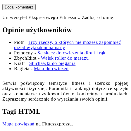
Uniwersytet Ekspresowego Fitnessu :: Zadbaj o formę!
Opinie użytkowników
Piotr
-
Trzy rzeczy, o których nie możesz zapomnieć
przed wyjazdem na narty
Pomocny
-
Ściskacz do ćwiczenia dłoni i rąk
ZbychIdiot
-
Wałek roller do masażu
Kraft
-
Słuchawki do biegania
Bagieta
-
Mata do ćwiczeń
Serwis poświęcony tematyce fitness i szeroko pojętej
aktywności fizycznej. Poradniki i rankingi dotyczące sprzętu
oraz komentarze użytkowników o konkretnych produktach.
Zapraszamy serdecznie do wyrażania swoich opinii.
Tagi HTML
Mapa powiązań
na Fitnessxpressu.