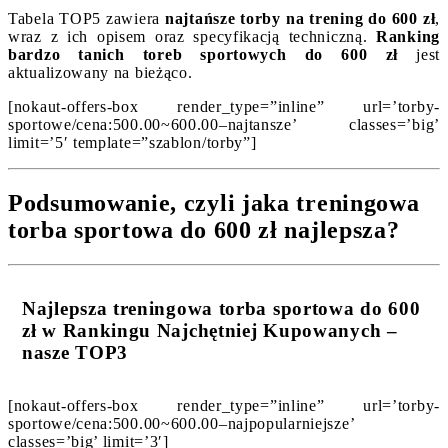
Tabela TOP5 zawiera
najtańsze torby na trening do 600 zł
,
wraz z ich opisem oraz specyfikacją techniczną.
Ranking
bardzo tanich toreb sportowych do 600 zł
jest
aktualizowany na bieżąco.
[nokaut-offers-box render_type=”inline” url=’torby-
sportowe/cena:500.00~600.00–najtansze’ classes=’big’
limit=’5′ template=”szablon/torby”]
Podsumowanie, czyli jaka treningowa
torba sportowa do 600 zł najlepsza?
Najlepsza treningowa torba sportowa do 600
zł w Rankingu Najchętniej Kupowanych –
nasze TOP3
[nokaut-offers-box render_type=”inline” url=’torby-
sportowe/cena:500.00~600.00–najpopularniejsze’
classes=’big’ limit=’3′]