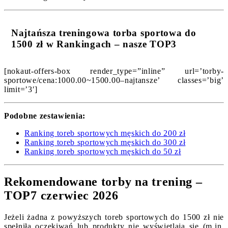
Najtańsza treningowa torba sportowa do
1500 zł w Rankingach – nasze TOP3
[nokaut-offers-box render_type=”inline” url=’torby-
sportowe/cena:1000.00~1500.00–najtansze’ classes=’big’
limit=’3′]
Podobne zestawienia:
Ranking toreb sportowych męskich do 200 zł
Ranking toreb sportowych męskich do 300 zł
Ranking toreb sportowych męskich do 50 zł
Rekomendowane torby na trening –
TOP7 czerwiec 2026
Jeżeli żadna z powyższych toreb sportowych do 1500 zł nie
spełniła oczekiwań lub produkty nie wyświetlają się (m.in.