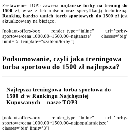
Zestawienie TOP5 zawiera
najtańsze torby na trening do
1500 zł
, wraz z ich opisem oraz specyfikacją techniczną.
Ranking bardzo tanich toreb sportowych do 1500 zł
jest
aktualizowany na bieżąco.
[nokaut-offers-box render_type=”inline” url=’torby-
sportowe/cena:1000.00~1500.00–najtansze’ classes=’big’
limit=’5′ template=”szablon/torby”]
Podsumowanie, czyli jaka treningowa
torba sportowa do 1500 zł najlepsza?
Najlepsza treningowa torba sportowa do
1500 zł w Rankingu Najchętniej
Kupowanych – nasze TOP3
[nokaut-offers-box render_type=”inline” url=’torby-
sportowe/cena:1000.00~1500.00–najpopularniejsze’
classes=’big’ limit=’3′]