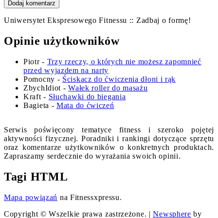
Uniwersytet Ekspresowego Fitnessu :: Zadbaj o formę!
Opinie użytkowników
Piotr
-
Trzy rzeczy, o których nie możesz zapomnieć
przed wyjazdem na narty
Pomocny
-
Ściskacz do ćwiczenia dłoni i rąk
ZbychIdiot
-
Wałek roller do masażu
Kraft
-
Słuchawki do biegania
Bagieta
-
Mata do ćwiczeń
Serwis poświęcony tematyce fitness i szeroko pojętej
aktywności fizycznej. Poradniki i rankingi dotyczące sprzętu
oraz komentarze użytkowników o konkretnych produktach.
Zapraszamy serdecznie do wyrażania swoich opinii.
Tagi HTML
Mapa powiązań
na Fitnessxpressu.
Copyright © Wszelkie prawa zastrzeżone.
|
Newsphere
by