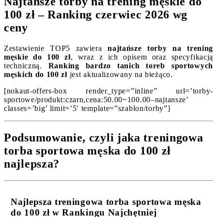
Najtańsze torby na trening męskie do
100 zł – Ranking czerwiec 2026 wg
ceny
Zestawienie TOP5 zawiera
najtańsze torby na trening
męskie do 100 zł
, wraz z ich opisem oraz specyfikacją
techniczną.
Ranking bardzo tanich toreb sportowych
męskich do 100 zł
jest aktualizowany na bieżąco.
[nokaut-offers-box render_type=”inline” url=’torby-
sportowe/produkt:czarn,cena:50.00~100.00–najtansze’
classes=’big’ limit=’5′ template=”szablon/torby”]
Podsumowanie, czyli jaka treningowa
torba sportowa męska do 100 zł
najlepsza?
Najlepsza treningowa torba sportowa męska
do 100 zł w Rankingu Najchętniej