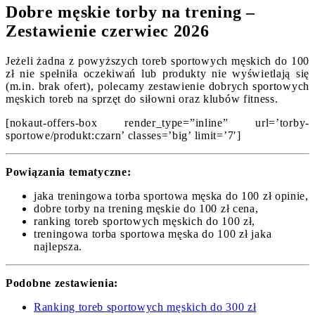
Dobre męskie torby na trening –
Zestawienie czerwiec 2026
Jeżeli żadna z powyższych toreb sportowych męskich do 100
zł nie spełniła oczekiwań lub produkty nie wyświetlają się
(m.in. brak ofert), polecamy zestawienie dobrych sportowych
męskich toreb na sprzęt do siłowni oraz klubów fitness.
[nokaut-offers-box render_type=”inline” url=’torby-
sportowe/produkt:czarn’ classes=’big’ limit=’7′]
Powiązania tematyczne:
jaka treningowa torba sportowa męska do 100 zł opinie,
dobre torby na trening męskie do 100 zł cena,
ranking toreb sportowych męskich do 100 zł,
treningowa torba sportowa męska do 100 zł jaka
najlepsza.
Podobne zestawienia:
Ranking toreb sportowych męskich do 300 zł