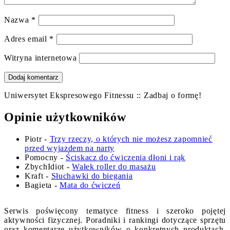
Nazwa
*
Adres email
*
Witryna internetowa
Uniwersytet Ekspresowego Fitnessu :: Zadbaj o formę!
Opinie użytkowników
Piotr
-
Trzy rzeczy, o których nie możesz zapomnieć
przed wyjazdem na narty
Pomocny
-
Ściskacz do ćwiczenia dłoni i rąk
ZbychIdiot
-
Wałek roller do masażu
Kraft
-
Słuchawki do biegania
Bagieta
-
Mata do ćwiczeń
Serwis poświęcony tematyce fitness i szeroko pojętej
aktywności fizycznej. Poradniki i rankingi dotyczące sprzętu
oraz komentarze użytkowników o konkretnych produktach.