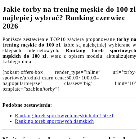
Jakie torby na trening męskie do 100 zł
najlepiej wybrać? Ranking czerwiec
2026
Poniższe zestawienie TOP10 zawiera proponowane
torby na
trening męskie do 100 zł
, które są najchętniej wybierane w
sklepach internetowych.
Ranking toreb sportowych
męskich do 100 zł
, wraz z opisem modelu, aktualizujemy
każdego dnia.
[nokaut-offers-box render_type=”inline” url=’torby-
sportowe/produkt:czarn,cena:50.00~100.00–
najpopularniejsze’ classes=’big’ limit=’10’
template=”szablon/torby”]
Podobne zestawienia:
Ranking toreb sportowych męskich do 150 zł
Ranking toreb sportowych damskich