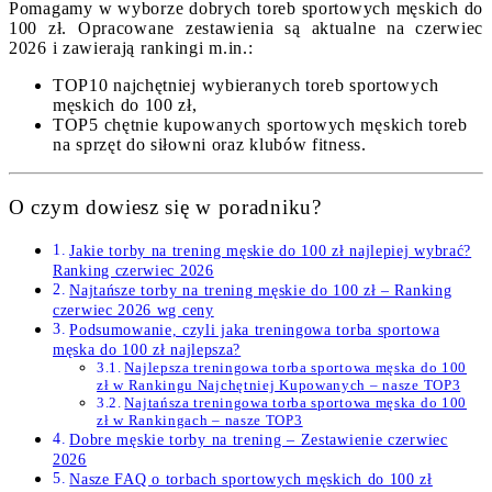
Pomagamy w wyborze dobrych toreb sportowych męskich do
100 zł. Opracowane zestawienia są aktualne na czerwiec
2026 i zawierają rankingi m.in.:
TOP10 najchętniej wybieranych toreb sportowych
męskich do 100 zł,
TOP5 chętnie kupowanych sportowych męskich toreb
na sprzęt do siłowni oraz klubów fitness.
O czym dowiesz się w poradniku?
Jakie torby na trening męskie do 100 zł najlepiej wybrać?
Ranking czerwiec 2026
Najtańsze torby na trening męskie do 100 zł – Ranking
czerwiec 2026 wg ceny
Podsumowanie, czyli jaka treningowa torba sportowa
męska do 100 zł najlepsza?
Najlepsza treningowa torba sportowa męska do 100
zł w Rankingu Najchętniej Kupowanych – nasze TOP3
Najtańsza treningowa torba sportowa męska do 100
zł w Rankingach – nasze TOP3
Dobre męskie torby na trening – Zestawienie czerwiec
2026
Nasze FAQ o torbach sportowych męskich do 100 zł