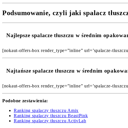
Podsumowanie, czyli jaki spalacz tłusz
Najlepsze spalacze tłuszczu w średnim opakow
[nokaut-offers-box render_type=”inline” url=’spalacze-tluszcz
Najtańsze spalacze tłuszczu w średnim opakow
[nokaut-offers-box render_type=”inline” url=’spalacze-tluszcz
Podobne zestawienia:
Ranking spalaczy tłuszczu Amix
Ranking spalaczy tłuszczu BeastPink
Ranking spalaczy tłuszczu ActivLab