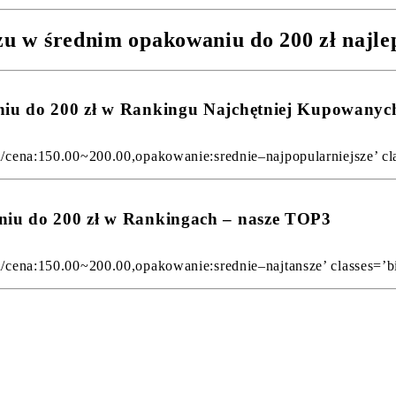
czu w średnim opakowaniu do 200 zł najle
aniu do 200 zł w Rankingu Najchętniej Kupowany
u/cena:150.00~200.00,opakowanie:srednie–najpopularniejsze’ cla
aniu do 200 zł w Rankingach – nasze TOP3
u/cena:150.00~200.00,opakowanie:srednie–najtansze’ classes=’bi