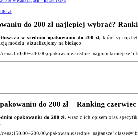
 200 zł w Rankingach – nasze TOP3
200 zł
owaniu do 200 zł najlepiej wybrać? Rank
 tłuszczu w średnim opakowaniu do 200 zł
, które są najch
acją modelu, aktualizujemy na bieżąco.
u/cena:150.00~200.00,opakowanie:srednie–najpopularniejsze’ cla
opakowaniu do 200 zł – Ranking czerwiec
rednim opakowaniu do 200 zł
, wraz z ich opisem oraz specyfi
.
u/cena:150.00~200.00,opakowanie:srednie–najtansze’ classes=’bi