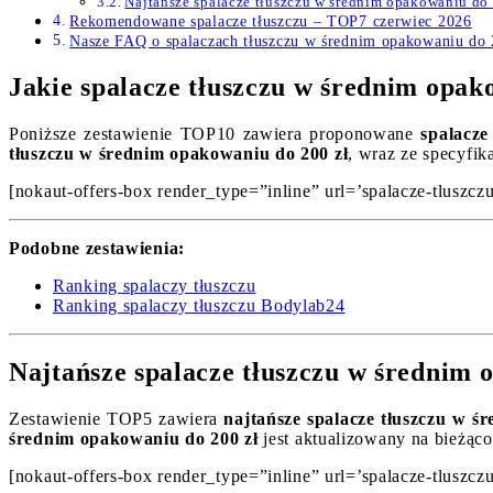
Najtańsze spalacze tłuszczu w średnim opakowaniu do
Rekomendowane spalacze tłuszczu – TOP7 czerwiec 2026
Nasze FAQ o spalaczach tłuszczu w średnim opakowaniu do 
Jakie spalacze tłuszczu w średnim opak
Poniższe zestawienie TOP10 zawiera proponowane
spalacze
tłuszczu w średnim opakowaniu do 200 zł
, wraz ze specyfik
[nokaut-offers-box render_type=”inline” url=’spalacze-tluszcz
Podobne zestawienia:
Ranking spalaczy tłuszczu
Ranking spalaczy tłuszczu Bodylab24
Najtańsze spalacze tłuszczu w średnim 
Zestawienie TOP5 zawiera
najtańsze spalacze tłuszczu w ś
średnim opakowaniu do 200 zł
jest aktualizowany na bieżąco
[nokaut-offers-box render_type=”inline” url=’spalacze-tluszcz