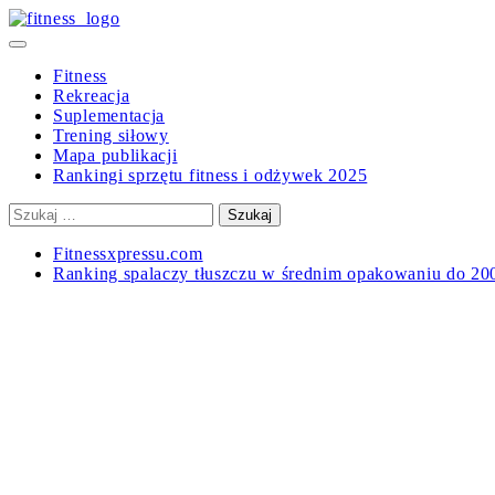
Skip
to
Primary
content
Menu
Fitness
Rekreacja
Suplementacja
Trening siłowy
Mapa publikacji
Rankingi sprzętu fitness i odżywek 2025
Szukaj:
Fitnessxpressu.com
Ranking spalaczy tłuszczu w średnim opakowaniu do 20