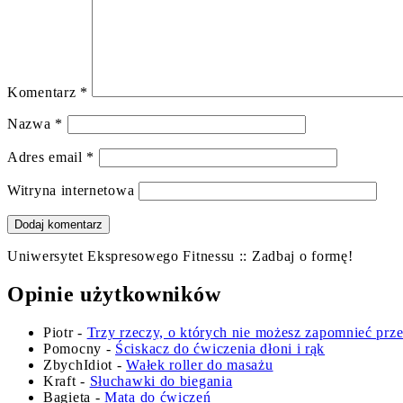
Komentarz
*
Nazwa
*
Adres email
*
Witryna internetowa
Uniwersytet Ekspresowego Fitnessu :: Zadbaj o formę!
Opinie użytkowników
Piotr
-
Trzy rzeczy, o których nie możesz zapomnieć prz
Pomocny
-
Ściskacz do ćwiczenia dłoni i rąk
ZbychIdiot
-
Wałek roller do masażu
Kraft
-
Słuchawki do biegania
Bagieta
-
Mata do ćwiczeń