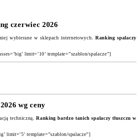
ing czerwiec 2026
ętniej wybierane w sklepach internetowych.
Ranking spalaczy
sses=’big’ limit=’10’ template=”szablon/spalacze”]
 2026 wg ceny
kacją techniczną.
Ranking bardzo tanich spalaczy tłuszczu w
g’ limit=’5′ template=”szablon/spalacze”]