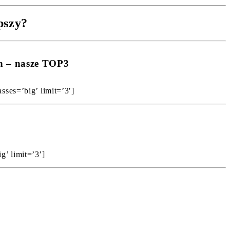
pszy?
ch – nasze TOP3
sses=’big’ limit=’3′]
g’ limit=’3′]