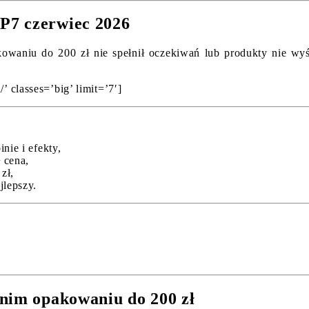
P7 czerwiec 2026
owaniu do 200 zł nie spełnił oczekiwań lub produkty nie wyświ
’ classes=’big’ limit=’7′]
nie i efekty,
 cena,
zł,
jlepszy.
dnim opakowaniu do 200 zł