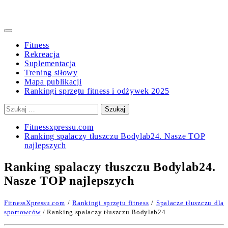
Primary
Menu
Fitness
Rekreacja
Suplementacja
Trening siłowy
Mapa publikacji
Rankingi sprzętu fitness i odżywek 2025
Szukaj:
Fitnessxpressu.com
Ranking spalaczy tłuszczu Bodylab24. Nasze TOP
najlepszych
Ranking spalaczy tłuszczu Bodylab24.
Nasze TOP najlepszych
FitnessXpressu.com
/
Rankingi sprzętu fitness
/
Spalacze tłuszczu dla
sportowców
/ Ranking spalaczy tłuszczu Bodylab24