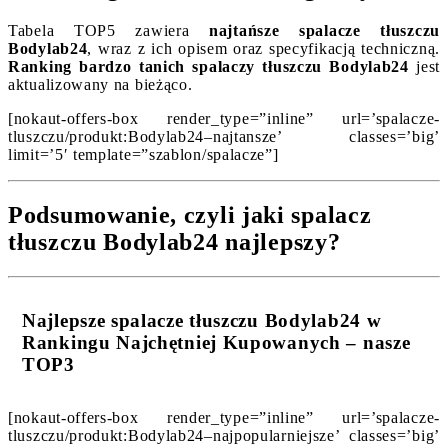
Tabela TOP5 zawiera
najtańsze spalacze tłuszczu
Bodylab24
, wraz z ich opisem oraz specyfikacją techniczną.
Ranking bardzo tanich spalaczy tłuszczu Bodylab24
jest
aktualizowany na bieżąco.
[nokaut-offers-box render_type=”inline” url=’spalacze-
tluszczu/produkt:Bodylab24–najtansze’ classes=’big’
limit=’5′ template=”szablon/spalacze”]
Podsumowanie, czyli jaki spalacz
tłuszczu Bodylab24 najlepszy?
Najlepsze spalacze tłuszczu Bodylab24 w
Rankingu Najchętniej Kupowanych – nasze
TOP3
[nokaut-offers-box render_type=”inline” url=’spalacze-
tluszczu/produkt:Bodylab24–najpopularniejsze’ classes=’big’