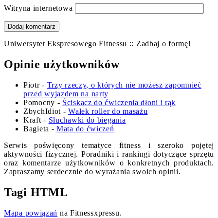
Witryna internetowa
Uniwersytet Ekspresowego Fitnessu :: Zadbaj o formę!
Opinie użytkowników
Piotr
-
Trzy rzeczy, o których nie możesz zapomnieć
przed wyjazdem na narty
Pomocny
-
Ściskacz do ćwiczenia dłoni i rąk
ZbychIdiot
-
Wałek roller do masażu
Kraft
-
Słuchawki do biegania
Bagieta
-
Mata do ćwiczeń
Serwis poświęcony tematyce fitness i szeroko pojętej
aktywności fizycznej. Poradniki i rankingi dotyczące sprzętu
oraz komentarze użytkowników o konkretnych produktach.
Zapraszamy serdecznie do wyrażania swoich opinii.
Tagi HTML
Mapa powiązań
na Fitnessxpressu.