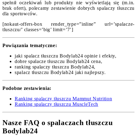
spełnił oczekiwań lub produkty nie wyświetlają się (m.in.
brak ofert), polecamy zestawienie dobrych spalaczy tłuszczu
dla sportowców.
[nokaut-offers-box render_type=”inline” url=’spalacze-
tluszczu/’ classes=’big’ limit=’7′]
Powiązania tematyczne:
jaki spalacz tłuszczu Bodylab24 opinie i efekty,
dobre spalacze tłuszczu Bodylab24 cena,
ranking spalaczy tłuszczu Bodylab24,
spalacz tłuszczu Bodylab24 jaki najlepszy.
Podobne zestawienia:
Ranking spalaczy tłuszczu Mammut Nutrition
Ranking spalaczy tłuszczu MuscleTech
Nasze FAQ o spalaczach tłuszczu
Bodylab24