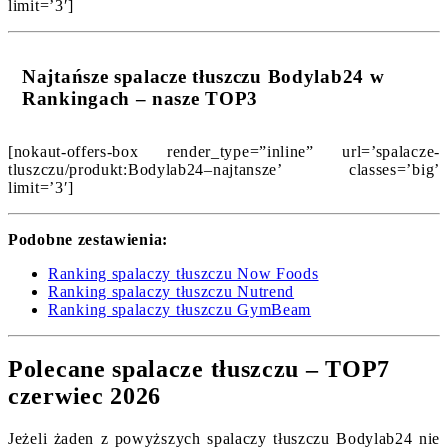
limit=’3′]
Najtańsze spalacze tłuszczu Bodylab24 w
Rankingach – nasze TOP3
[nokaut-offers-box render_type=”inline” url=’spalacze-
tluszczu/produkt:Bodylab24–najtansze’ classes=’big’
limit=’3′]
Podobne zestawienia:
Ranking spalaczy tłuszczu Now Foods
Ranking spalaczy tłuszczu Nutrend
Ranking spalaczy tłuszczu GymBeam
Polecane spalacze tłuszczu – TOP7
czerwiec 2026
Jeżeli żaden z powyższych spalaczy tłuszczu Bodylab24 nie