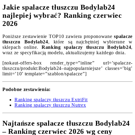
Jakie spalacze tłuszczu Bodylab24
najlepiej wybrać? Ranking czerwiec
2026
Poniższe zestawienie TOP10 zawiera proponowane
spalacze
tłuszczu Bodylab24
, które są najchętniej wybierane w
sklepach online.
Ranking spalaczy tłuszczu Bodylab24
,
wraz ze specyfikacją modelu, aktualizujemy każdego dnia.
[nokaut-offers-box render_type=”inline” url=’spalacze-
tluszczu/produkt:Bodylab24–najpopularniejsze’ classes=’big’
limit=’10’ template=”szablon/spalacze”]
Podobne zestawienia:
Ranking spalaczy tłuszczu ExtriFit
Ranking spalaczy tłuszczu Nutrex
Najtańsze spalacze tłuszczu Bodylab24
– Ranking czerwiec 2026 wg ceny