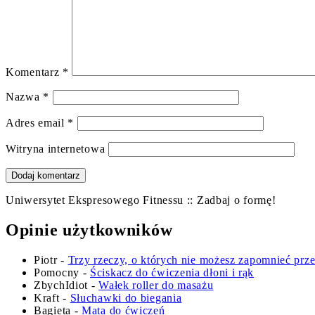
Komentarz
*
Nazwa
*
Adres email
*
Witryna internetowa
Uniwersytet Ekspresowego Fitnessu :: Zadbaj o formę!
Opinie użytkowników
Piotr
-
Trzy rzeczy, o których nie możesz zapomnieć prz
Pomocny
-
Ściskacz do ćwiczenia dłoni i rąk
ZbychIdiot
-
Wałek roller do masażu
Kraft
-
Słuchawki do biegania
Bagieta
-
Mata do ćwiczeń