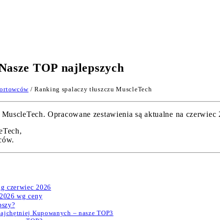
 Nasze TOP najlepszych
portowców
/ Ranking spalaczy tłuszczu MuscleTech
uscleTech. Opracowane zestawienia są aktualne na czerwiec 20
eTech,
ców.
ng czerwiec 2026
 2026 wg ceny
pszy?
Najchętniej Kupowanych – nasze TOP3