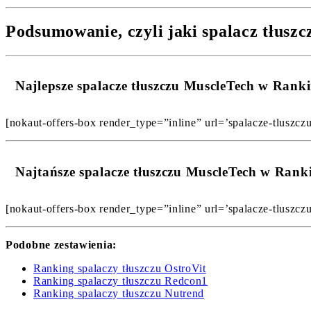
Podsumowanie, czyli jaki spalacz tłusz
Najlepsze spalacze tłuszczu MuscleTech w Ran
[nokaut-offers-box render_type=”inline” url=’spalacze-tluszcz
Najtańsze spalacze tłuszczu MuscleTech w Ran
[nokaut-offers-box render_type=”inline” url=’spalacze-tluszcz
Podobne zestawienia:
Ranking spalaczy tłuszczu OstroVit
Ranking spalaczy tłuszczu Redcon1
Ranking spalaczy tłuszczu Nutrend