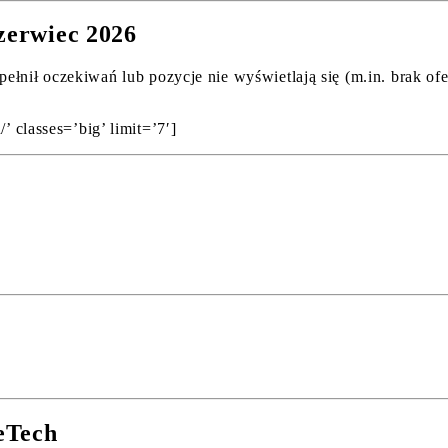
czerwiec 2026
pełnił oczekiwań lub pozycje nie wyświetlają się (m.in. brak o
’ classes=’big’ limit=’7′]
eTech