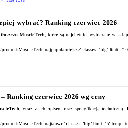
h – nasze TOP3
lepiej wybrać? Ranking czerwiec 2026
 tłuszczu MuscleTech
, które są najchętniej wybierane w skle
u/produkt:MuscleTech–najpopularniejsze’ classes=’big’ limit=’10
 – Ranking czerwiec 2026 wg ceny
uscleTech
, wraz z ich opisem oraz specyfikacją techniczną.
u/produkt:MuscleTech–najtansze’ classes=’big’ limit=’5′ templat