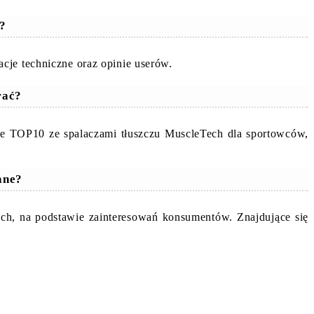
h?
cje techniczne oraz opinie userów.
rać?
ze TOP10 ze spalaczami tłuszczu MuscleTech dla sportowców,
ane?
ych, na podstawie zainteresowań konsumentów. Znajdujące się