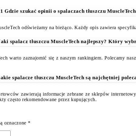
1 Gdzie szukać opinii o spalaczach tłuszczu MuscleTec
uscleTech odświeżamy na bieżąco. Każdy opis zawiera specyfika
Jaki spalacz tłuszczu MuscleTech najlepszy? Który wyb
eTech warto zaznajomić się z naszym rankingiem. Polecamy nas
Jakie spalacze tłuszczu MuscleTech są najchętniej polec
ortowców zawierają informacje zebrane ze sklepów internetow
ukty często rekomendowane przez kupujących.
są oznaczone
*