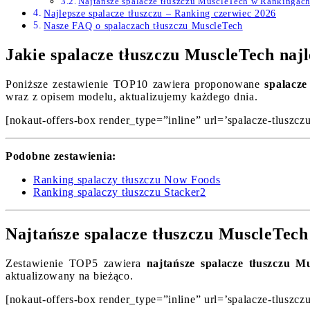
Najtańsze spalacze tłuszczu MuscleTech w Rankingac
Najlepsze spalacze tłuszczu – Ranking czerwiec 2026
Nasze FAQ o spalaczach tłuszczu MuscleTech
Jakie spalacze tłuszczu MuscleTech naj
Poniższe zestawienie TOP10 zawiera proponowane
spalacze
wraz z opisem modelu, aktualizujemy każdego dnia.
[nokaut-offers-box render_type=”inline” url=’spalacze-tluszcz
Podobne zestawienia:
Ranking spalaczy tłuszczu Now Foods
Ranking spalaczy tłuszczu Stacker2
Najtańsze spalacze tłuszczu MuscleTech
Zestawienie TOP5 zawiera
najtańsze spalacze tłuszczu M
aktualizowany na bieżąco.
[nokaut-offers-box render_type=”inline” url=’spalacze-tluszcz