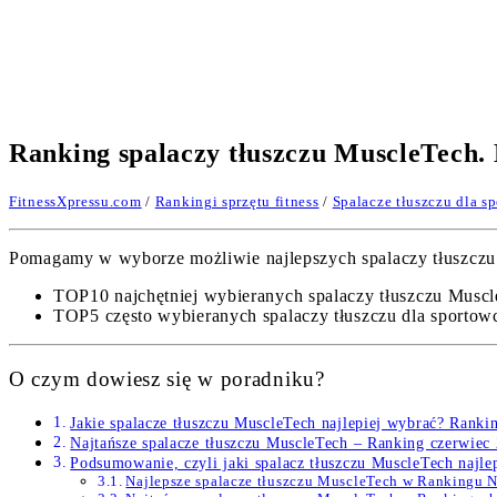
Ranking spalaczy tłuszczu MuscleTech.
FitnessXpressu.com
/
Rankingi sprzętu fitness
/
Spalacze tłuszczu dla s
Pomagamy w wyborze możliwie najlepszych spalaczy tłuszczu M
TOP10 najchętniej wybieranych spalaczy tłuszczu Muscl
TOP5 często wybieranych spalaczy tłuszczu dla sportow
O czym dowiesz się w poradniku?
Jakie spalacze tłuszczu MuscleTech najlepiej wybrać? Ranki
Najtańsze spalacze tłuszczu MuscleTech – Ranking czerwiec
Podsumowanie, czyli jaki spalacz tłuszczu MuscleTech najle
Najlepsze spalacze tłuszczu MuscleTech w Rankingu 