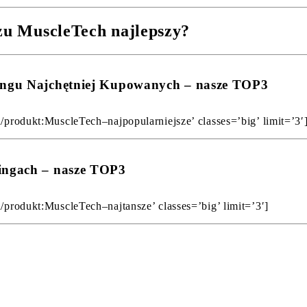
czu MuscleTech najlepszy?
kingu Najchętniej Kupowanych – nasze TOP3
u/produkt:MuscleTech–najpopularniejsze’ classes=’big’ limit=’3′
kingach – nasze TOP3
u/produkt:MuscleTech–najtansze’ classes=’big’ limit=’3′]