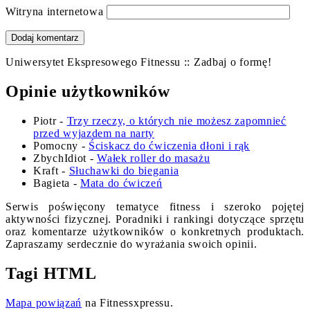
Witryna internetowa
Uniwersytet Ekspresowego Fitnessu :: Zadbaj o formę!
Opinie użytkowników
Piotr
-
Trzy rzeczy, o których nie możesz zapomnieć
przed wyjazdem na narty
Pomocny
-
Ściskacz do ćwiczenia dłoni i rąk
ZbychIdiot
-
Wałek roller do masażu
Kraft
-
Słuchawki do biegania
Bagieta
-
Mata do ćwiczeń
Serwis poświęcony tematyce fitness i szeroko pojętej
aktywności fizycznej. Poradniki i rankingi dotyczące sprzętu
oraz komentarze użytkowników o konkretnych produktach.
Zapraszamy serdecznie do wyrażania swoich opinii.
Tagi HTML
Mapa powiązań
na Fitnessxpressu.