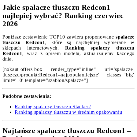
Jakie spalacze tłuszczu Redcon1
najlepiej wybrać? Ranking czerwiec
2026
Poniższe zestawienie TOP10 zawiera proponowane
spalacze
tłuszczu Redcon1
, które są najchętniej wybierane w
sklepach internetowych.
Ranking spalaczy tłuszczu
Redcon1
, wraz z opisem modelu, aktualizujemy każdego
dnia.
[nokaut-offers-box render_type=”inline” url=’spalacze-
tluszczu/produkt:Redcon1–najpopularniejsze’ classes=’big’
limit=’10’ template=”szablon/spalacze”]
Podobne zestawienia:
Ranking spalaczy tłuszczu Stacker2
Ranking spalaczy tłuszczu w średnim opakowaniu
Najtańsze spalacze tłuszczu Redcon1 –