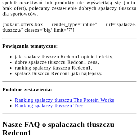
spełnił oczekiwań lub produkty nie wyświetlają się (m.in.
brak ofert), polecamy zestawienie dobrych spalaczy tłuszczu
dla sportowców.
[nokaut-offers-box render_type=”inline” url=’spalacze-
tluszczu/’ classes=’big’ limit=’7′]
Powiązania tematyczne:
jaki spalacz tłuszczu Redcon1 opinie i efekty,
dobre spalacze tłuszczu Redcon1 cena,
ranking spalaczy tłuszczu Redcon1,
spalacz tłuszczu Redcon1 jaki najlepszy.
Podobne zestawienia:
Ranking spalaczy tłuszczu The Protein Works
Ranking spalaczy tłuszczu Trec
Nasze FAQ o spalaczach tłuszczu
Redcon1