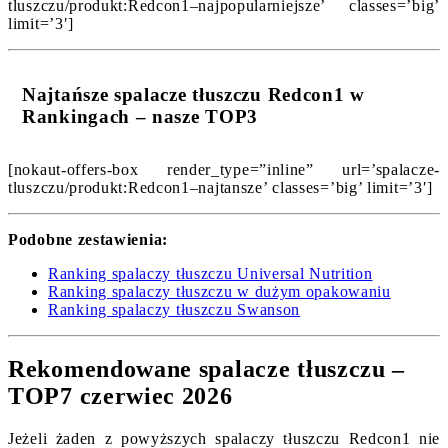
tluszczu/produkt:Redcon1–najpopularniejsze’ classes=’big’
limit=’3′]
Najtańsze spalacze tłuszczu Redcon1 w
Rankingach – nasze TOP3
[nokaut-offers-box render_type=”inline” url=’spalacze-
tluszczu/produkt:Redcon1–najtansze’ classes=’big’ limit=’3′]
Podobne zestawienia:
Ranking spalaczy tłuszczu Universal Nutrition
Ranking spalaczy tłuszczu w dużym opakowaniu
Ranking spalaczy tłuszczu Swanson
Rekomendowane spalacze tłuszczu –
TOP7 czerwiec 2026
Jeżeli żaden z powyższych spalaczy tłuszczu Redcon1 nie