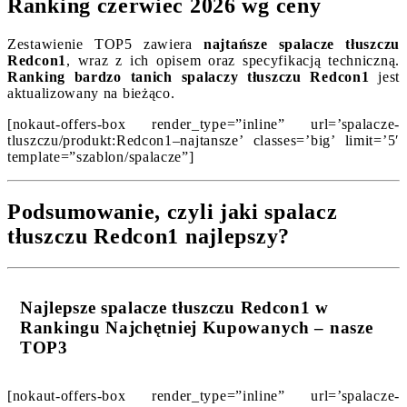
Ranking czerwiec 2026 wg ceny
Zestawienie TOP5 zawiera
najtańsze spalacze tłuszczu
Redcon1
, wraz z ich opisem oraz specyfikacją techniczną.
Ranking bardzo tanich spalaczy tłuszczu Redcon1
jest
aktualizowany na bieżąco.
[nokaut-offers-box render_type=”inline” url=’spalacze-
tluszczu/produkt:Redcon1–najtansze’ classes=’big’ limit=’5′
template=”szablon/spalacze”]
Podsumowanie, czyli jaki spalacz
tłuszczu Redcon1 najlepszy?
Najlepsze spalacze tłuszczu Redcon1 w
Rankingu Najchętniej Kupowanych – nasze
TOP3
[nokaut-offers-box render_type=”inline” url=’spalacze-