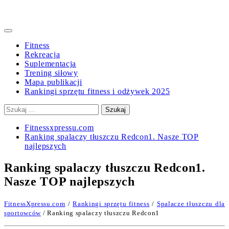
Primary
Menu
Fitness
Rekreacja
Suplementacja
Trening siłowy
Mapa publikacji
Rankingi sprzętu fitness i odżywek 2025
Szukaj:
Fitnessxpressu.com
Ranking spalaczy tłuszczu Redcon1. Nasze TOP
najlepszych
Ranking spalaczy tłuszczu Redcon1.
Nasze TOP najlepszych
FitnessXpressu.com
/
Rankingi sprzętu fitness
/
Spalacze tłuszczu dla
sportowców
/ Ranking spalaczy tłuszczu Redcon1