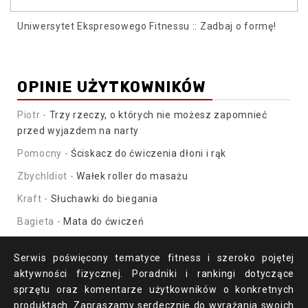
Uniwersytet Ekspresowego Fitnessu :: Zadbaj o formę!
OPINIE UŻYTKOWNIKÓW
Piotr
-
Trzy rzeczy, o których nie możesz zapomnieć
przed wyjazdem na narty
Pomocny
-
Ściskacz do ćwiczenia dłoni i rąk
ZbychIdiot
-
Wałek roller do masażu
Kraft
-
Słuchawki do biegania
Bagieta
-
Mata do ćwiczeń
Serwis poświęcony tematyce fitness i szeroko pojętej
aktywności fizycznej. Poradniki i rankingi dotyczące
sprzętu oraz komentarze użytkowników o konkretnych
produktach. Zapraszamy serdecznie do wyrażania swoich