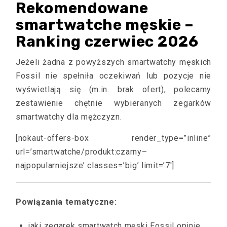
Rekomendowane
smartwatche męskie –
Ranking czerwiec 2026
Jeżeli żadna z powyższych smartwatchy męskich
Fossil nie spełniła oczekiwań lub pozycje nie
wyświetlają się (m.in. brak ofert), polecamy
zestawienie chętnie wybieranych zegarków
smartwatchy dla mężczyzn.
[nokaut-offers-box render_type=”inline”
url=’smartwatche/produkt:czarny–
najpopularniejsze’ classes=’big’ limit=’7′]
Powiązania tematyczne:
jaki zegarek smartwatch męski Fossil opinie,