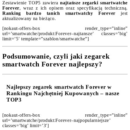
Zestawienie TOP5 zawiera
najtańsze zegarki smartwatche
Forever
, wraz z ich opisem oraz specyfikacją techniczną.
Ranking bardzo tanich smartwatchy Forever
jest
aktualizowany na bieżąco.
[nokaut-offers-box render_type=”inline”
url=’smartwatche/produkt:Forever–najtansze’ classes=’big’
limit=’5′ template=”szablon/smartwatche”]
Podsumowanie, czyli jaki zegarek
smartwatch Forever najlepszy?
Najlepszy zegarek smartwatch Forever w
Rankingu Najchętniej Kupowanych – nasze
TOP3
[nokaut-offers-box render_type=”inline”
url=’smartwatche/produkt:Forever–najpopularniejsze’
classes=’big’ limit=’3′]