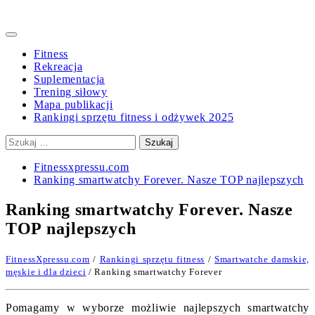
Primary
Menu
Fitness
Rekreacja
Suplementacja
Trening siłowy
Mapa publikacji
Rankingi sprzętu fitness i odżywek 2025
Szukaj:
Fitnessxpressu.com
Ranking smartwatchy Forever. Nasze TOP najlepszych
Ranking smartwatchy Forever. Nasze
TOP najlepszych
FitnessXpressu.com
/
Rankingi sprzętu fitness
/
Smartwatche damskie,
męskie i dla dzieci
/ Ranking smartwatchy Forever
Pomagamy w wyborze możliwie najlepszych smartwatchy