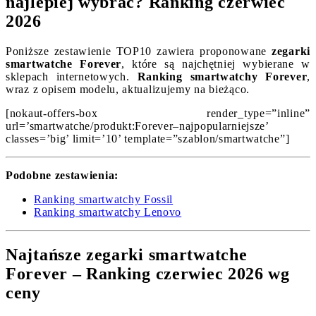
najlepiej wybrać? Ranking czerwiec
2026
Poniższe zestawienie TOP10 zawiera proponowane
zegarki
smartwatche Forever
, które są najchętniej wybierane w
sklepach internetowych.
Ranking smartwatchy Forever
,
wraz z opisem modelu, aktualizujemy na bieżąco.
[nokaut-offers-box render_type=”inline”
url=’smartwatche/produkt:Forever–najpopularniejsze’
classes=’big’ limit=’10’ template=”szablon/smartwatche”]
Podobne zestawienia:
Ranking smartwatchy Fossil
Ranking smartwatchy Lenovo
Najtańsze zegarki smartwatche
Forever – Ranking czerwiec 2026 wg
ceny