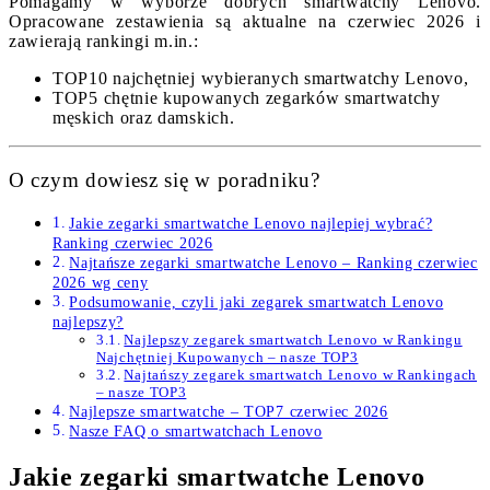
Pomagamy w wyborze dobrych smartwatchy Lenovo.
Opracowane zestawienia są aktualne na czerwiec 2026 i
zawierają rankingi m.in.:
TOP10 najchętniej wybieranych smartwatchy Lenovo,
TOP5 chętnie kupowanych zegarków smartwatchy
męskich oraz damskich.
O czym dowiesz się w poradniku?
Jakie zegarki smartwatche Lenovo najlepiej wybrać?
Ranking czerwiec 2026
Najtańsze zegarki smartwatche Lenovo – Ranking czerwiec
2026 wg ceny
Podsumowanie, czyli jaki zegarek smartwatch Lenovo
najlepszy?
Najlepszy zegarek smartwatch Lenovo w Rankingu
Najchętniej Kupowanych – nasze TOP3
Najtańszy zegarek smartwatch Lenovo w Rankingach
– nasze TOP3
Najlepsze smartwatche – TOP7 czerwiec 2026
Nasze FAQ o smartwatchach Lenovo
Jakie zegarki smartwatche Lenovo