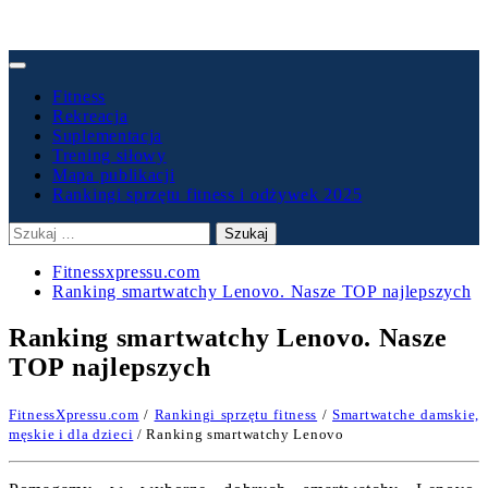
Primary
Menu
Fitness
Rekreacja
Suplementacja
Trening siłowy
Mapa publikacji
Rankingi sprzętu fitness i odżywek 2025
Szukaj:
Fitnessxpressu.com
Ranking smartwatchy Lenovo. Nasze TOP najlepszych
Ranking smartwatchy Lenovo. Nasze
TOP najlepszych
FitnessXpressu.com
/
Rankingi sprzętu fitness
/
Smartwatche damskie,
męskie i dla dzieci
/ Ranking smartwatchy Lenovo