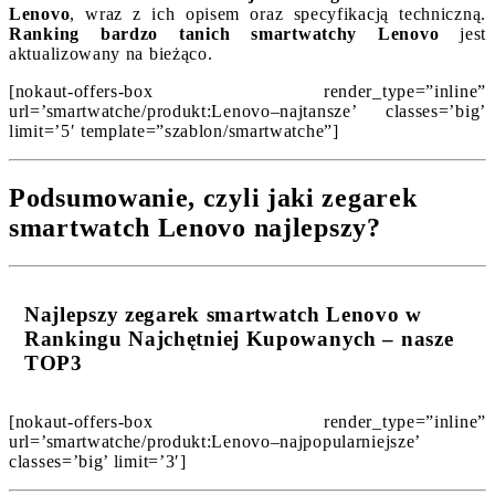
Lenovo
, wraz z ich opisem oraz specyfikacją techniczną.
Ranking bardzo tanich smartwatchy Lenovo
jest
aktualizowany na bieżąco.
[nokaut-offers-box render_type=”inline”
url=’smartwatche/produkt:Lenovo–najtansze’ classes=’big’
limit=’5′ template=”szablon/smartwatche”]
Podsumowanie, czyli jaki zegarek
smartwatch Lenovo najlepszy?
Najlepszy zegarek smartwatch Lenovo w
Rankingu Najchętniej Kupowanych – nasze
TOP3
[nokaut-offers-box render_type=”inline”
url=’smartwatche/produkt:Lenovo–najpopularniejsze’
classes=’big’ limit=’3′]