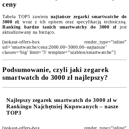
ceny
Tabela TOP5 zawiera
najtańsze zegarki smartwatche do
3000 zł
, wraz z ich opisem oraz specyfikacją techniczną.
Ranking bardzo tanich smartwatchy do 3000 zł
jest
aktualizowany na bieżąco.
[nokaut-offers-box render_type=”inline”
url=’smartwatche/cena:2000.00~3000.00–najtansze’
classes=’big’ limit=’5′ template=”szablon/smartwatche”]
Podsumowanie, czyli jaki zegarek
smartwatch do 3000 zł najlepszy?
Najlepszy zegarek smartwatch do 3000 zł w
Rankingu Najchętniej Kupowanych – nasze
TOP3
[nokaut-offers-box render_type=”inline”