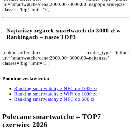
url=’smartwatche/cena:2000.00~3000.00–najpopularniejsze’
classes=’big’ limit=’3′]
Najtańszy zegarek smartwatch do 3000 zł w
Rankingach – nasze TOP3
[nokaut-offers-box render_type=”inline”
url=’smartwatche/cena:2000.00~3000.00–najtansze’
classes=’big’ limit=’3′]
Podobne zestawienia:
Ranking smartwatchy z NFC do 1000 zł
Ranking smartwatchy z WiFi do 1000 zł
Ranking smartwatchy z NFC do 500 zł
Polecane smartwatche – TOP7
czerwiec 2026