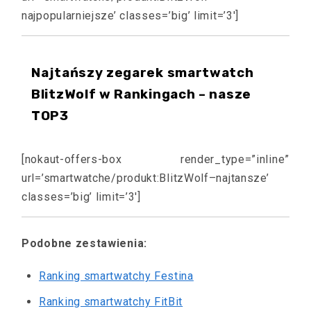
najpopularniejsze’ classes=’big’ limit=’3′]
Najtańszy zegarek smartwatch
BlitzWolf w Rankingach – nasze
TOP3
[nokaut-offers-box render_type=”inline”
url=’smartwatche/produkt:BlitzWolf–najtansze’
classes=’big’ limit=’3′]
Podobne zestawienia:
Ranking smartwatchy Festina
Ranking smartwatchy FitBit