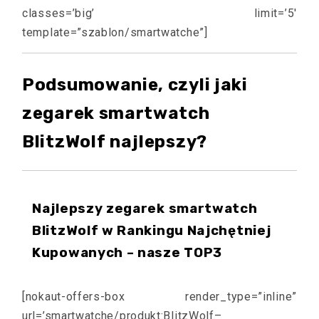
classes=’big’ limit=’5′
template=”szablon/smartwatche”]
Podsumowanie, czyli jaki
zegarek smartwatch
BlitzWolf najlepszy?
Najlepszy zegarek smartwatch
BlitzWolf w Rankingu Najchętniej
Kupowanych – nasze TOP3
[nokaut-offers-box render_type=”inline”
url=’smartwatche/produkt:BlitzWolf–