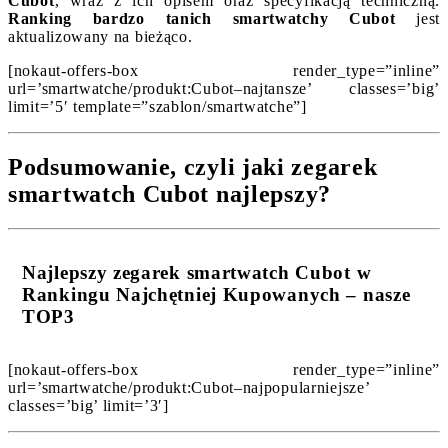
Cubot
, wraz z ich opisem oraz specyfikacją techniczną.
Ranking bardzo tanich smartwatchy Cubot
jest
aktualizowany na bieżąco.
[nokaut-offers-box render_type=”inline”
url=’smartwatche/produkt:Cubot–najtansze’ classes=’big’
limit=’5′ template=”szablon/smartwatche”]
Podsumowanie, czyli jaki zegarek
smartwatch Cubot najlepszy?
Najlepszy zegarek smartwatch Cubot w
Rankingu Najchętniej Kupowanych – nasze
TOP3
[nokaut-offers-box render_type=”inline”
url=’smartwatche/produkt:Cubot–najpopularniejsze’
classes=’big’ limit=’3′]