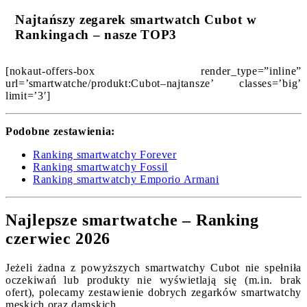
Najtańszy zegarek smartwatch Cubot w
Rankingach – nasze TOP3
[nokaut-offers-box render_type=”inline”
url=’smartwatche/produkt:Cubot–najtansze’ classes=’big’
limit=’3′]
Podobne zestawienia:
Ranking smartwatchy Forever
Ranking smartwatchy Fossil
Ranking smartwatchy Emporio Armani
Najlepsze smartwatche – Ranking
czerwiec 2026
Jeżeli żadna z powyższych smartwatchy Cubot nie spełniła
oczekiwań lub produkty nie wyświetlają się (m.in. brak
ofert), polecamy zestawienie dobrych zegarków smartwatchy
męskich oraz damskich.