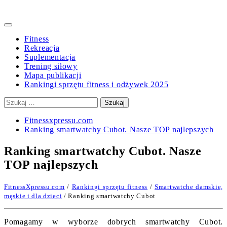
Primary
Menu
Fitness
Rekreacja
Suplementacja
Trening siłowy
Mapa publikacji
Rankingi sprzętu fitness i odżywek 2025
Szukaj:
Fitnessxpressu.com
Ranking smartwatchy Cubot. Nasze TOP najlepszych
Ranking smartwatchy Cubot. Nasze
TOP najlepszych
FitnessXpressu.com
/
Rankingi sprzętu fitness
/
Smartwatche damskie,
męskie i dla dzieci
/ Ranking smartwatchy Cubot
Pomagamy w wyborze dobrych smartwatchy Cubot.