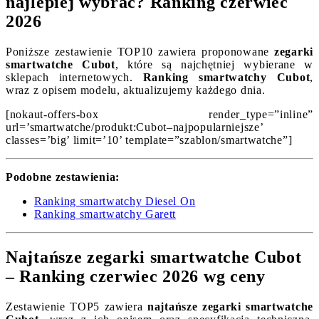
najlepiej wybrać? Ranking czerwiec
2026
Poniższe zestawienie TOP10 zawiera proponowane
zegarki
smartwatche Cubot
, które są najchętniej wybierane w
sklepach internetowych.
Ranking smartwatchy Cubot
,
wraz z opisem modelu, aktualizujemy każdego dnia.
[nokaut-offers-box render_type=”inline”
url=’smartwatche/produkt:Cubot–najpopularniejsze’
classes=’big’ limit=’10’ template=”szablon/smartwatche”]
Podobne zestawienia:
Ranking smartwatchy Diesel On
Ranking smartwatchy Garett
Najtańsze zegarki smartwatche Cubot
– Ranking czerwiec 2026 wg ceny
Zestawienie TOP5 zawiera
najtańsze zegarki smartwatche