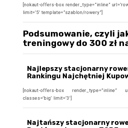
[nokaut-offers-box render_type=”inline” url=’r
limit=’5′ template=”szablon/rowery”]
Podsumowanie, czyli ja
treningowy do 300 zł n
Najlepszy stacjonarny rowe
Rankingu Najchętniej Kupo
[nokaut-offers-box render_type=”inline” url
classes=’big’ limit=’3′]
Najtańszy stacjonarny rowe