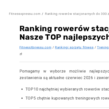
Fitnessxpressu.com
Ranking rowerów stacjonarnych do 300 z
Ranking rowerów stac
Nasze TOP najlepszyc
FitnessXpressu.com
/
Rankingi sprzętu fitness
/
Trenin
zł
Pomagamy w wyborze możliwie najlepszyc
zestawienia są aktualne czerwiec 2026 i zawieraj
TOP10 najchętniej wybieranych rowerów stac
TOP5 chętnie kupowanych treningowych rowe