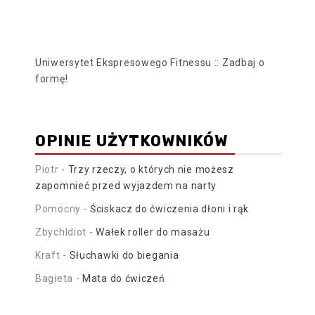
Uniwersytet Ekspresowego Fitnessu :: Zadbaj o
formę!
OPINIE UŻYTKOWNIKÓW
Piotr
-
Trzy rzeczy, o których nie możesz
zapomnieć przed wyjazdem na narty
Pomocny
-
Ściskacz do ćwiczenia dłoni i rąk
ZbychIdiot
-
Wałek roller do masażu
Kraft
-
Słuchawki do biegania
Bagieta
-
Mata do ćwiczeń