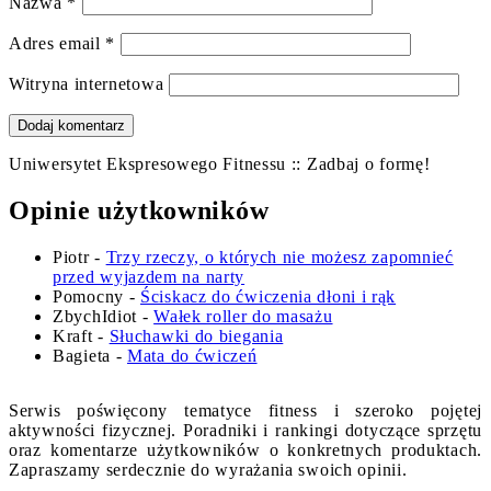
Nazwa
*
Adres email
*
Witryna internetowa
Uniwersytet Ekspresowego Fitnessu :: Zadbaj o formę!
Opinie użytkowników
Piotr
-
Trzy rzeczy, o których nie możesz zapomnieć
przed wyjazdem na narty
Pomocny
-
Ściskacz do ćwiczenia dłoni i rąk
ZbychIdiot
-
Wałek roller do masażu
Kraft
-
Słuchawki do biegania
Bagieta
-
Mata do ćwiczeń
Serwis poświęcony tematyce fitness i szeroko pojętej
aktywności fizycznej. Poradniki i rankingi dotyczące sprzętu
oraz komentarze użytkowników o konkretnych produktach.
Zapraszamy serdecznie do wyrażania swoich opinii.