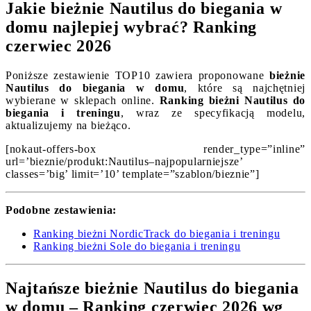
Jakie bieżnie Nautilus do biegania w
domu najlepiej wybrać? Ranking
czerwiec 2026
Poniższe zestawienie TOP10 zawiera proponowane
bieżnie
Nautilus do biegania w domu
, które są najchętniej
wybierane w sklepach online.
Ranking bieżni Nautilus do
biegania i treningu
, wraz ze specyfikacją modelu,
aktualizujemy na bieżąco.
[nokaut-offers-box render_type=”inline”
url=’bieznie/produkt:Nautilus–najpopularniejsze’
classes=’big’ limit=’10’ template=”szablon/bieznie”]
Podobne zestawienia:
Ranking bieżni NordicTrack do biegania i treningu
Ranking bieżni Sole do biegania i treningu
Najtańsze bieżnie Nautilus do biegania
w domu – Ranking czerwiec 2026 wg