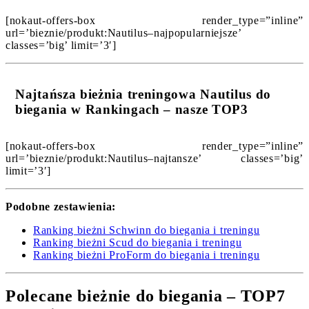
[nokaut-offers-box render_type=”inline”
url=’bieznie/produkt:Nautilus–najpopularniejsze’
classes=’big’ limit=’3′]
Najtańsza bieżnia treningowa Nautilus do
biegania w Rankingach – nasze TOP3
[nokaut-offers-box render_type=”inline”
url=’bieznie/produkt:Nautilus–najtansze’ classes=’big’
limit=’3′]
Podobne zestawienia:
Ranking bieżni Schwinn do biegania i treningu
Ranking bieżni Scud do biegania i treningu
Ranking bieżni ProForm do biegania i treningu
Polecane bieżnie do biegania – TOP7