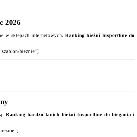
c 2026
ane w sklepach internetowych.
Ranking bieżni Insportline do
”szablon/bieznie”]
eny
ną.
Ranking bardzo tanich bieżni Insportline do biegania i
bieznie”]