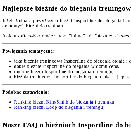
Najlepsze bieżnie do biegania treningo
Jeżeli żadna z powyższych bieżni Insportline do biegania i t
domowych bieżni do treningu.
[nokaut-offers-box render_type=”inline” url=’bieznie/’ classes=
Powiązania tematyczne:
jaka bieżnia treningowa Insportline do biegania opinie i e
dobre bieżnie Insportline do biegania w domu cena,
ranking bieżni Insportline do biegania i treningu,
bieżnia treningowa Insportline do biegania jaka najlepsza
Podobne zestawienia:
Ranking bieżni KingSmith do biegania i treningu
Ranking bieżni Loop do biegania i treningu
Nasze FAQ o bieżniach Insportline do bi