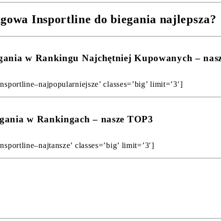
gowa Insportline do biegania najlepsza?
biegania w Rankingu Najchętniej Kupowanych – na
nsportline–najpopularniejsze’ classes=’big’ limit=’3′]
iegania w Rankingach – nasze TOP3
sportline–najtansze’ classes=’big’ limit=’3′]