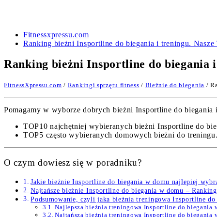
Fitnessxpressu.com
Ranking bieżni Insportline do biegania i treningu. Nasz
Ranking bieżni Insportline do biegania 
FitnessXpressu.com
/
Rankingi sprzętu fitness
/
Bieżnie do biegania
/ Ra
Pomagamy w wyborze dobrych bieżni Insportline do biegania i 
TOP10 najchętniej wybieranych bieżni Insportline do bieg
TOP5 często wybieranych domowych bieżni do treningu
O czym dowiesz się w poradniku?
Jakie bieżnie Insportline do biegania w domu najlepiej wyb
Najtańsze bieżnie Insportline do biegania w domu – Rankin
Podsumowanie, czyli jaka bieżnia treningowa Insportline do 
Najlepsza bieżnia treningowa Insportline do biegani
Najtańsza bieżnia treningowa Insportline do biegania