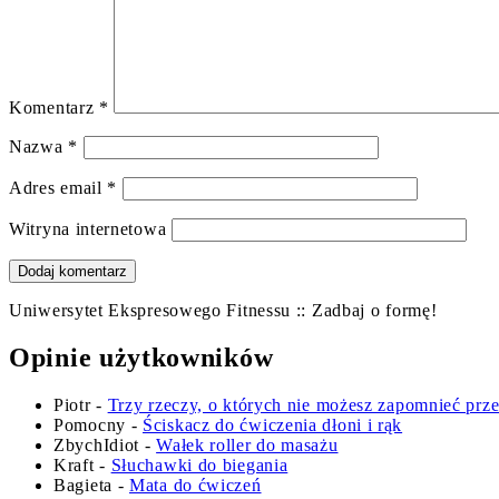
Komentarz
*
Nazwa
*
Adres email
*
Witryna internetowa
Uniwersytet Ekspresowego Fitnessu :: Zadbaj o formę!
Opinie użytkowników
Piotr
-
Trzy rzeczy, o których nie możesz zapomnieć prz
Pomocny
-
Ściskacz do ćwiczenia dłoni i rąk
ZbychIdiot
-
Wałek roller do masażu
Kraft
-
Słuchawki do biegania
Bagieta
-
Mata do ćwiczeń