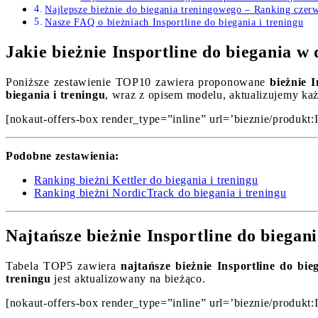
Najlepsze bieżnie do biegania treningowego – Ranking czer
Nasze FAQ o bieżniach Insportline do biegania i treningu
Jakie bieżnie Insportline do biegania 
Poniższe zestawienie TOP10 zawiera proponowane
bieżnie 
biegania i treningu
, wraz z opisem modelu, aktualizujemy ka
[nokaut-offers-box render_type=”inline” url=’bieznie/produkt:I
Podobne zestawienia:
Ranking bieżni Kettler do biegania i treningu
Ranking bieżni NordicTrack do biegania i treningu
Najtańsze bieżnie Insportline do biega
Tabela TOP5 zawiera
najtańsze bieżnie Insportline do bi
treningu
jest aktualizowany na bieżąco.
[nokaut-offers-box render_type=”inline” url=’bieznie/produkt:I