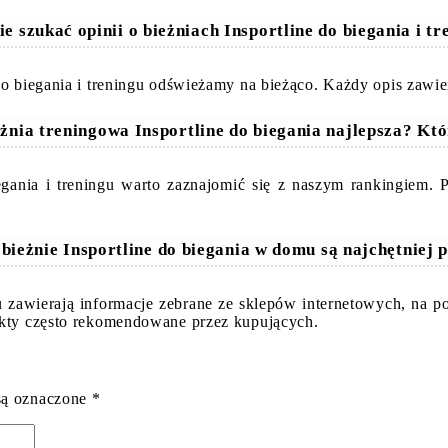
e szukać opinii o bieżniach Insportline do biegania i t
do biegania i treningu odświeżamy na bieżąco. Każdy opis zawie
eżnia treningowa Insportline do biegania najlepsza? Kt
iegania i treningu warto zaznajomić się z naszym rankingiem.
 bieżnie Insportline do biegania w domu są najchętniej 
u zawierają informacje zebrane ze sklepów internetowych, na 
ukty często rekomendowane przez kupujących.
są oznaczone
*