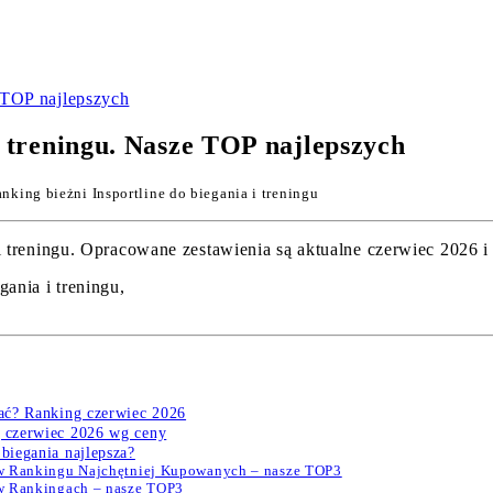
e TOP najlepszych
i treningu. Nasze TOP najlepszych
nking bieżni Insportline do biegania i treningu
treningu. Opracowane zestawienia są aktualne czerwiec 2026 i z
ania i treningu,
.
rać? Ranking czerwiec 2026
g czerwiec 2026 wg ceny
biegania najlepsza?
a w Rankingu Najchętniej Kupowanych – nasze TOP3
 w Rankingach – nasze TOP3