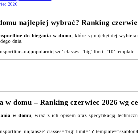
wiec 2026
w domu najlepiej wybrać? Ranking czerwie
Insportline do biegania w domu
, które są najchętniej wybier
żdego dnia.
nsportline–najpopularniejsze’ classes=’big’ limit=’10’ template=
nia w domu – Ranking czerwiec 2026 wg c
egania w domu
, wraz z ich opisem oraz specyfikacją technicz
nsportline–najtansze’ classes=’big’ limit=’5′ template=”szablon/