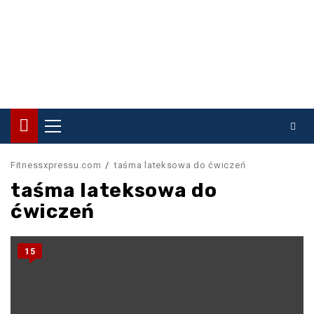
Primary
Menu
Fitnessxpressu.com
taśma lateksowa do ćwiczeń
taśma lateksowa do
ćwiczeń
15