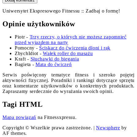
Uniwersytet Ekspresowego Fitnessu :: Zadbaj o formę!
Opinie użytkowników
Piotr
-
Trzy rzeczy, o których nie możesz zapomnieć
przed wyjazdem na narty
Pomocny
-
Ściskacz do ćwiczenia dłoni i rąk
ZbychIdiot
-
Wałek roller do masażu
Kraft
-
Słuchawki do biegania
Bagieta
-
Mata do ćwiczeń
Serwis poświęcony tematyce fitness i szeroko pojętej
aktywności fizycznej. Poradniki i rankingi dotyczące sprzętu
oraz komentarze użytkowników o konkretnych produktach.
Zapraszamy serdecznie do wyrażania swoich opinii.
Tagi HTML
Mapa powiązań
na Fitnessxpressu.
Copyright © Wszelkie prawa zastrzeżone.
|
Newsphere
by
AF themes.