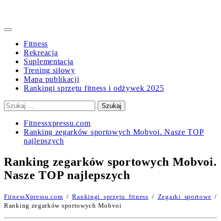
Primary
Menu
Fitness
Rekreacja
Suplementacja
Trening siłowy
Mapa publikacji
Rankingi sprzętu fitness i odżywek 2025
Szukaj:
Fitnessxpressu.com
Ranking zegarków sportowych Mobvoi. Nasze TOP
najlepszych
Ranking zegarków sportowych Mobvoi.
Nasze TOP najlepszych
FitnessXpressu.com
/
Rankingi sprzętu fitness
/
Zegarki sportowe
/
Ranking zegarków sportowych Mobvoi