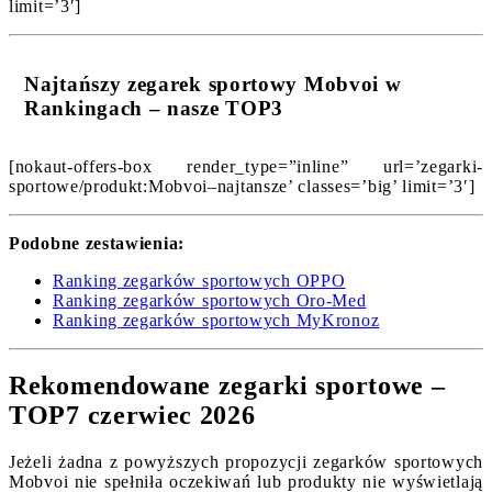
limit=’3′]
Najtańszy zegarek sportowy Mobvoi w
Rankingach – nasze TOP3
[nokaut-offers-box render_type=”inline” url=’zegarki-
sportowe/produkt:Mobvoi–najtansze’ classes=’big’ limit=’3′]
Podobne zestawienia:
Ranking zegarków sportowych OPPO
Ranking zegarków sportowych Oro-Med
Ranking zegarków sportowych MyKronoz
Rekomendowane zegarki sportowe –
TOP7 czerwiec 2026
Jeżeli żadna z powyższych propozycji zegarków sportowych
Mobvoi nie spełniła oczekiwań lub produkty nie wyświetlają