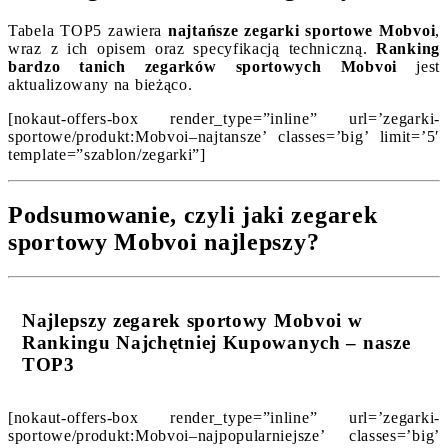
Tabela TOP5 zawiera
najtańsze zegarki sportowe Mobvoi
,
wraz z ich opisem oraz specyfikacją techniczną.
Ranking
bardzo tanich zegarków sportowych Mobvoi
jest
aktualizowany na bieżąco.
[nokaut-offers-box render_type=”inline” url=’zegarki-
sportowe/produkt:Mobvoi–najtansze’ classes=’big’ limit=’5′
template=”szablon/zegarki”]
Podsumowanie, czyli jaki zegarek
sportowy Mobvoi najlepszy?
Najlepszy zegarek sportowy Mobvoi w
Rankingu Najchętniej Kupowanych – nasze
TOP3
[nokaut-offers-box render_type=”inline” url=’zegarki-
sportowe/produkt:Mobvoi–najpopularniejsze’ classes=’big’