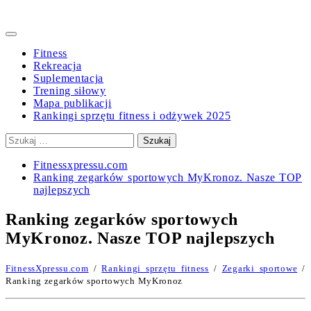
Primary
Menu
Fitness
Rekreacja
Suplementacja
Trening siłowy
Mapa publikacji
Rankingi sprzętu fitness i odżywek 2025
Szukaj:
Fitnessxpressu.com
Ranking zegarków sportowych MyKronoz. Nasze TOP
najlepszych
Ranking zegarków sportowych
MyKronoz. Nasze TOP najlepszych
FitnessXpressu.com
/
Rankingi sprzętu fitness
/
Zegarki sportowe
/
Ranking zegarków sportowych MyKronoz