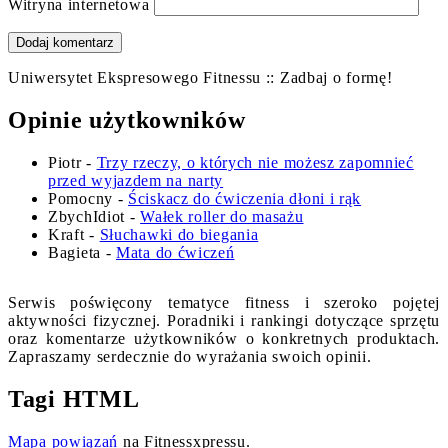
Witryna internetowa
Uniwersytet Ekspresowego Fitnessu :: Zadbaj o formę!
Opinie użytkowników
Piotr
-
Trzy rzeczy, o których nie możesz zapomnieć
przed wyjazdem na narty
Pomocny
-
Ściskacz do ćwiczenia dłoni i rąk
ZbychIdiot
-
Wałek roller do masażu
Kraft
-
Słuchawki do biegania
Bagieta
-
Mata do ćwiczeń
Serwis poświęcony tematyce fitness i szeroko pojętej
aktywności fizycznej. Poradniki i rankingi dotyczące sprzętu
oraz komentarze użytkowników o konkretnych produktach.
Zapraszamy serdecznie do wyrażania swoich opinii.
Tagi HTML
Mapa powiązań
na Fitnessxpressu.