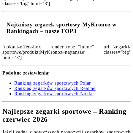
classes=’big’ limit=’3′]
Najtańszy zegarek sportowy MyKronoz w
Rankingach – nasze TOP3
[nokaut-offers-box render_type=”inline” url=’zegarki-
sportowe/produkt:MyKronoz–najtansze’ classes=’big’
limit=’3′]
Podobne zestawienia:
Ranking zegarków sportowych Polar
Ranking zegarków sportowych Realme
Ranking zegarków sportowych Nokia
Najlepsze zegarki sportowe – Ranking
czerwiec 2026
Jeżeli żadna z powyższych propozycji zegarków sportowych