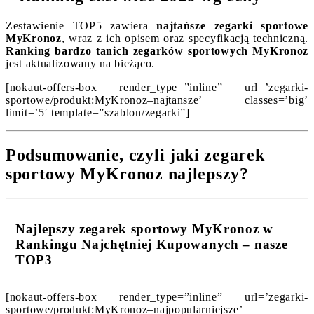
Zestawienie TOP5 zawiera
najtańsze zegarki sportowe
MyKronoz
, wraz z ich opisem oraz specyfikacją techniczną.
Ranking bardzo tanich zegarków sportowych MyKronoz
jest aktualizowany na bieżąco.
[nokaut-offers-box render_type=”inline” url=’zegarki-
sportowe/produkt:MyKronoz–najtansze’ classes=’big’
limit=’5′ template=”szablon/zegarki”]
Podsumowanie, czyli jaki zegarek
sportowy MyKronoz najlepszy?
Najlepszy zegarek sportowy MyKronoz w
Rankingu Najchętniej Kupowanych – nasze
TOP3
[nokaut-offers-box render_type=”inline” url=’zegarki-
sportowe/produkt:MyKronoz–najpopularniejsze’