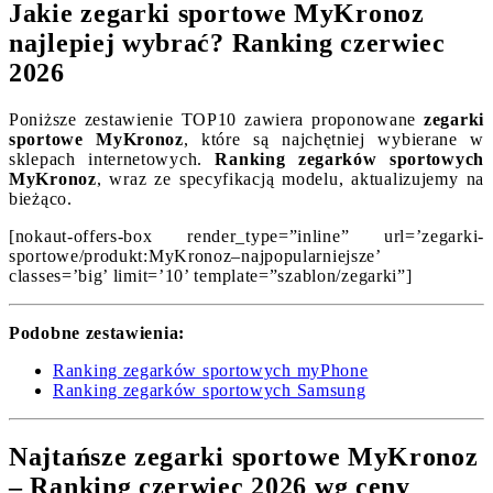
Jakie zegarki sportowe MyKronoz
najlepiej wybrać? Ranking czerwiec
2026
Poniższe zestawienie TOP10 zawiera proponowane
zegarki
sportowe MyKronoz
, które są najchętniej wybierane w
sklepach internetowych.
Ranking zegarków sportowych
MyKronoz
, wraz ze specyfikacją modelu, aktualizujemy na
bieżąco.
[nokaut-offers-box render_type=”inline” url=’zegarki-
sportowe/produkt:MyKronoz–najpopularniejsze’
classes=’big’ limit=’10’ template=”szablon/zegarki”]
Podobne zestawienia:
Ranking zegarków sportowych myPhone
Ranking zegarków sportowych Samsung
Najtańsze zegarki sportowe MyKronoz
– Ranking czerwiec 2026 wg ceny