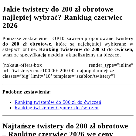
Jakie twistery do 200 zł obrotowe
najlepiej wybrać? Ranking czerwiec
2026
Poniższe zestawienie TOP10 zawiera proponowane
twistery
do 200 zł obrotowe
, które są najchętniej wybierane w
sklepach online.
Ranking twisterów do 200 zł do ćwiczeń
,
wraz ze specyfikacją modelu, aktualizujemy na bieżąco.
[nokaut-offers-box render_type=”inline”
url=’twistery/cena:100.00~200.00–najpopularniejsze’
classes=’big’ limit=’10’ template=”szablon/twistery”]
Podobne zestawienia:
Ranking twisterów do 500 zł do ćwiczeń
Ranking twisterów Gymrex do ćwiczeń
Najtańsze twistery do 200 zł obrotowe
– Ranking czerwiec 2026 wg ceny