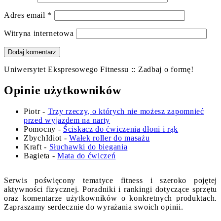
Adres email
*
Witryna internetowa
Uniwersytet Ekspresowego Fitnessu :: Zadbaj o formę!
Opinie użytkowników
Piotr
-
Trzy rzeczy, o których nie możesz zapomnieć
przed wyjazdem na narty
Pomocny
-
Ściskacz do ćwiczenia dłoni i rąk
ZbychIdiot
-
Wałek roller do masażu
Kraft
-
Słuchawki do biegania
Bagieta
-
Mata do ćwiczeń
Serwis poświęcony tematyce fitness i szeroko pojętej
aktywności fizycznej. Poradniki i rankingi dotyczące sprzętu
oraz komentarze użytkowników o konkretnych produktach.
Zapraszamy serdecznie do wyrażania swoich opinii.