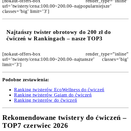
[nokaut-offers-box render_type=”inline”
url=’twistery/cena:100.00~200.00–najpopularniejsze’
classes=’big’ limit=’3′]
Najtańszy twister obrotowy do 200 zł do
ćwiczeń w Rankingach – nasze TOP3
[nokaut-offers-box render_type=”inline”
url=’twistery/cena:100.00~200.00–najtansze’ classes=’big’
limit=’3′]
Podobne zestawienia:
Ranking twisterów EcoWellness do ćwiczeń
Ranking twisterów Gaiam do ćwiczeń
Ranking twisterów do ćwiczeń
Rekomendowane twistery do ćwiczeń –
TOP7 czerwiec 2026