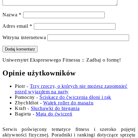
Nazwa
*
Adres email
*
Witryna internetowa
Uniwersytet Ekspresowego Fitnessu :: Zadbaj o formę!
Opinie użytkowników
Piotr
-
Trzy rzeczy, o których nie możesz zapomnieć
przed wyjazdem na narty
Pomocny
-
Ściskacz do ćwiczenia dłoni i rąk
ZbychIdiot
-
Wałek roller do masażu
Kraft
-
Słuchawki do biegania
Bagieta
-
Mata do ćwiczeń
Serwis poświęcony tematyce fitness i szeroko pojętej
aktywności fizycznej. Poradniki i rankingi dotyczące sprzętu