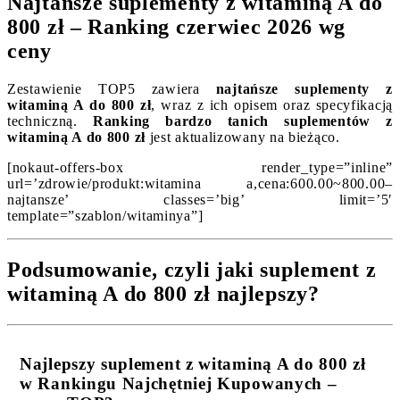
Najtańsze suplementy z witaminą A do
800 zł – Ranking czerwiec 2026 wg
ceny
Zestawienie TOP5 zawiera
najtańsze suplementy z
witaminą A do 800 zł
, wraz z ich opisem oraz specyfikacją
techniczną.
Ranking bardzo tanich suplementów z
witaminą A do 800 zł
jest aktualizowany na bieżąco.
[nokaut-offers-box render_type=”inline”
url=’zdrowie/produkt:witamina a,cena:600.00~800.00–
najtansze’ classes=’big’ limit=’5′
template=”szablon/witaminya”]
Podsumowanie, czyli jaki suplement z
witaminą A do 800 zł najlepszy?
Najlepszy suplement z witaminą A do 800 zł
w Rankingu Najchętniej Kupowanych –